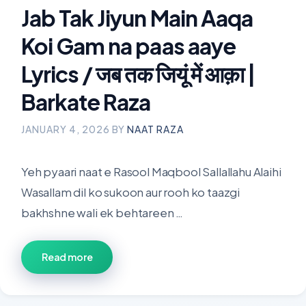
Jab Tak Jiyun Main Aaqa
Koi Gam na paas aaye
Lyrics / जब तक जियूं में आक़ा |
Barkate Raza
JANUARY 4, 2026
BY
NAAT RAZA
Yeh pyaari naat e Rasool Maqbool Sallallahu Alaihi
Wasallam dil ko sukoon aur rooh ko taazgi
bakhshne wali ek behtareen …
Read more