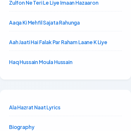
Zulfon Ne Teri Le Liye Imaan Hazaaron
Aaqa Ki Mehfil Sajata Rahunga
Aah Jaati Hai Falak Par Raham Laane K Liye
Haq Hussain Moula Hussain
Ala Hazrat Naat Lyrics
Biography