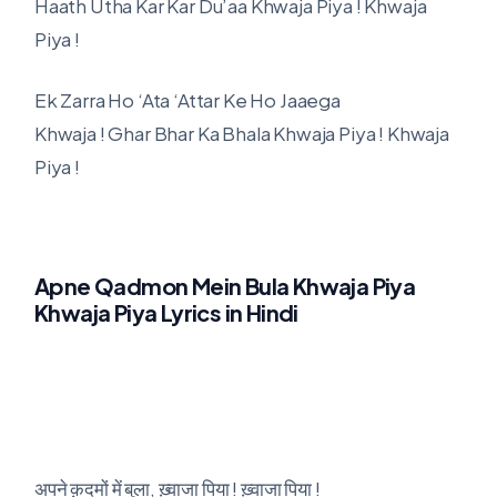
Haath Utha Kar Kar Du’aa Khwaja Piya ! Khwaja
Piya !
Ek Zarra Ho ‘Ata ‘Attar Ke Ho Jaaega
Khwaja ! Ghar Bhar Ka Bhala Khwaja Piya ! Khwaja
Piya !
Apne Qadmon Mein Bula Khwaja Piya
Khwaja Piya Lyrics in Hindi
अपने क़दमों में बुला, ख़्वाजा पिया ! ख़्वाजा पिया !