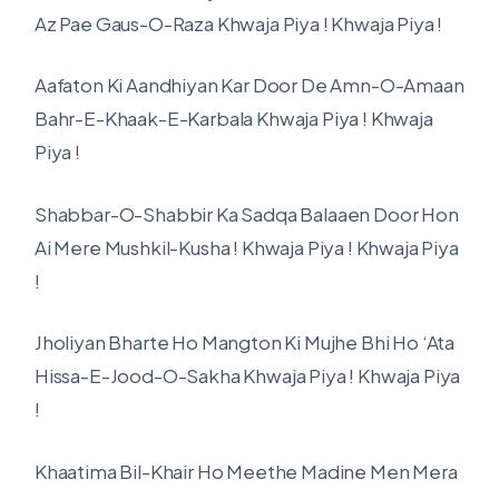
Az Pae Gaus-O-Raza Khwaja Piya ! Khwaja Piya !
Aafaton Ki Aandhiyan Kar Door De Amn-O-Amaan
Bahr-E-Khaak-E-Karbala Khwaja Piya ! Khwaja
Piya !
Shabbar-O-Shabbir Ka Sadqa Balaaen Door Hon
Ai Mere Mushkil-Kusha ! Khwaja Piya ! Khwaja Piya
!
Jholiyan Bharte Ho Mangton Ki Mujhe Bhi Ho ‘Ata
Hissa-E-Jood-O-Sakha Khwaja Piya ! Khwaja Piya
!
Khaatima Bil-Khair Ho Meethe Madine Men Mera