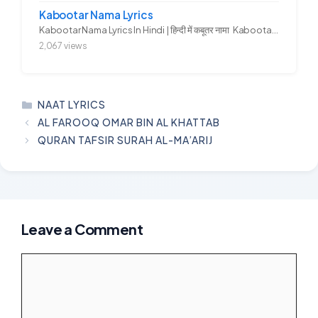
Kabootar Nama Lyrics
Kabootar Nama Lyrics In Hindi | हिन्दी में कबूतर नामा Kabootar...
2,067 views
CATEGORIES
NAAT LYRICS
AL FAROOQ OMAR BIN AL KHATTAB
QURAN TAFSIR SURAH AL-MA’ARIJ
Leave a Comment
Comment