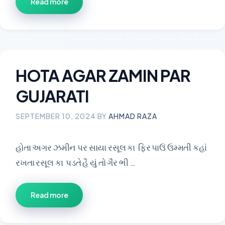
Read more
HOTA AGAR ZAMIN PAR
GUJARATI
SEPTEMBER 10, 2024
BY
AHMAD RAZA
હોતા અગર ઝમીન પર સાયા રસૂલ કા ફિર પાઉં ઉમ્મતી કહાં
રખતા રસૂલ કા પડતે હૈ યું તો ગૈર ભી …
Read more