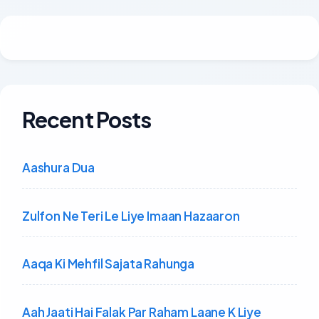
Recent Posts
Aashura Dua
Zulfon Ne Teri Le Liye Imaan Hazaaron
Aaqa Ki Mehfil Sajata Rahunga
Aah Jaati Hai Falak Par Raham Laane K Liye