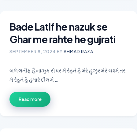
Bade Latif he nazuk se
Ghar me rahte he gujrati
SEPTEMBER 8, 2024
BY
AHMAD RAZA
બળે લતીફ હૈં નાઝુક સે ધર મેં રેહતે હૈ મેરે હુઝુર મેરે ચશ્મે તર
મેં રેહતે હૈ હમારે દીલ મે …
Read more