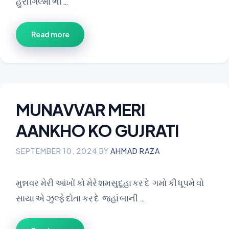
હુરો ગિલ્માં ભી …
Read more
MUNAVVAR MERI
AANKHO KO GUJRATI
SEPTEMBER 10, 2024
BY
AHMAD RAZA
મુન્નવર મેરી આંખોં કો મેરે શમસુદૂહા કર દે ગમો કી ધૂપમે વો
સાયા એ ઝુલ્ફે દોતા કર દે જહાં બાની …