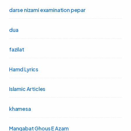
darse nizami examination pepar
dua
fazilat
Hamd Lyrics
Islamic Articles
khamesa
Manqabat Ghous E Azam