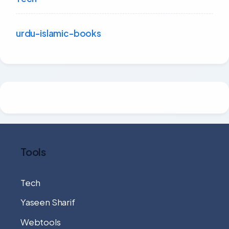
urdu-islamic-books
Tools
Tech
Yaseen Sharif
Webtools