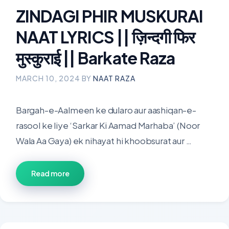
ZINDAGI PHIR MUSKURAI
NAAT LYRICS || ज़िन्दगी फिर
मुस्कुराई || Barkate Raza
MARCH 10, 2024
BY
NAAT RAZA
Bargah-e-Aalmeen ke dularo aur aashiqan-e-
rasool ke liye ‘Sarkar Ki Aamad Marhaba’ (Noor
Wala Aa Gaya) ek nihayat hi khoobsurat aur …
Read more