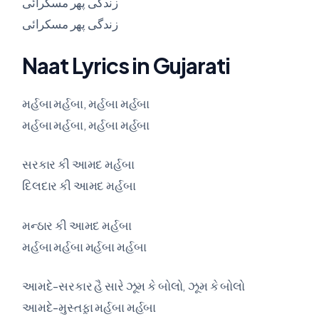
زندگی پھر مسکرائی
زندگی پھر مسکرائی
Naat Lyrics in Gujarati
મર્હબા મર્હબા, મર્હબા મર્હબા
મર્હબા મર્હબા, મર્હબા મર્હબા
સરકાર કી આમદ મર્હબા
દિલદાર કી આમદ મર્હબા
મન્ઠાર કી આમદ મર્હબા
મર્હબા મર્હબા મર્હબા મર્હબા
આમદે-સરકાર હૈ સારે ઝૂમ કે બોલો, ઝૂમ કે બોલો
આમદે-મુસ્તફ઼ા મર્હબા મર્હબા