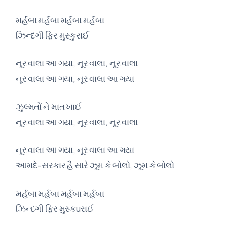
મર્હબા મર્હબા મર્હબા મર્હબા
ઝિન્દગી ફિર મુસ્કુરાઈ
નૂર વાલા આ ગયા, નૂર વાલા, નૂર વાલા
નૂર વાલા આ ગયા, નૂર વાલા આ ગયા
ઝુલ્મતોં ને માત ખાઈ
નૂર વાલા આ ગયા, નૂર વાલા, નૂર વાલા
નૂર વાલા આ ગયા, નૂર વાલા આ ગયા
આમદે-સરકાર હૈ સારે ઝૂમ કે બોલો, ઝૂમ કે બોલો
મર્હબા મર્હબા મર્હબા મર્હબા
ઝિન્દગી ફિર મુસ્કuરાઈ