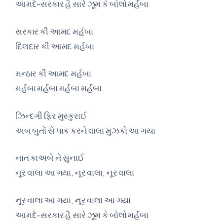
આમદે-સરકાર હૈ સારે ઝૂમ કે બોલો મર્હબા
સરકાર કી આમદ મર્હબા
દિલદાર કી આમદ મર્હબા
મન્ઠાર કી આમદ મર્હબા
મર્હબા મર્હબા મર્હબા મર્હબા
ઝિન્દગી ફિર મુસ્કુરાઈ
અબ બુતોં સે પાક કરને વાલા મુઝકો આ ગયા
નાત કાઅબે ને સુનાઈ
નૂર વાલા આ ગયા, નૂર વાલા, નૂર વાલા
નૂર વાલા આ ગયા, નૂર વાલા આ ગયા
આમદે-સરકાર હૈ સારે ઝૂમ કે બોલો મર્હબા