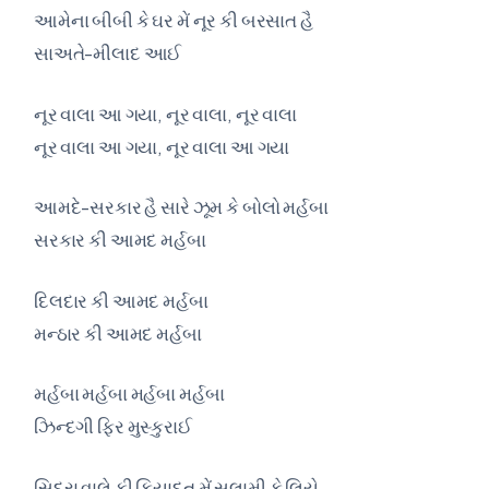
આમેના બીબી કે ઘર મેં નૂર કી બરસાત હૈ
સાઅતે-મીલાદ આઈ
નૂર વાલા આ ગયા, નૂર વાલા, નૂર વાલા
નૂર વાલા આ ગયા, નૂર વાલા આ ગયા
આમદે-સરકાર હૈ સારે ઝૂમ કે બોલો મર્હબા
સરકાર કી આમદ મર્હબા
દિલદાર કી આમદ મર્હબા
મન્ઠાર કી આમદ મર્હબા
મર્હબા મર્હબા મર્હબા મર્હબા
ઝિન્દગી ફિર મુસ્કુરાઈ
સિદરા વાલે કી ક઼િયાદત મેં સલામી કે લિયે