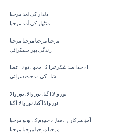
دلدار کی آمد مرحبا
منٹھار کی آمد مرحبا
مرحبا مرحبا مرحبا مرحبا
زندگی پھر مسکرائی
اے خدا صد شکر تیرا کہ مجھے تو نے عطا
شاہ کی مدحت سرائی
نور والا آ گیا، نور والا, نور والا
نور والا آ گیا، نور والا آ گیا
آمدِ سرکار ہے سارے جھوم کے بولو مرحبا
مرحبا مرحبا مرحبا مرحبا