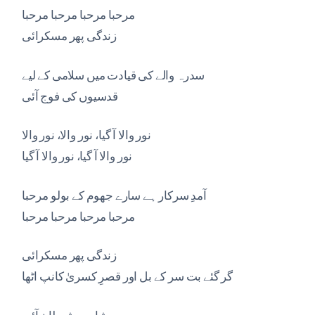
مرحبا مرحبا مرحبا مرحبا
زندگی پھر مسکرائی
سدرہ والے کی قیادت میں سلامی کے لیے
قدسیوں کی فوج آئی
نور والا آ گیا، نور والا، نور والا
نور والا آ گیا، نور والا آ گیا
آمدِ سرکار ہے سارے جھوم کے بولو مرحبا
مرحبا مرحبا مرحبا مرحبا
زندگی پھر مسکرائی
گر گئے بت سر کے بل اور قصرِ کسریٰ کانپ اٹھا
شامتِ شیطان آئی