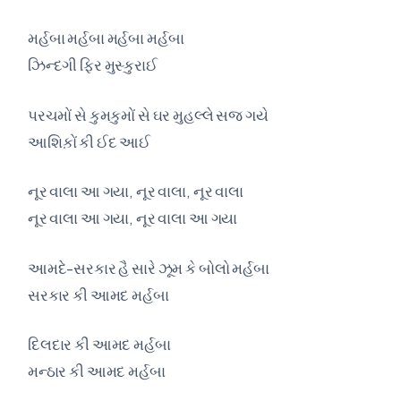
મર્હબા મર્હબા મર્હબા મર્હબા
ઝિન્દગી ફિર મુસ્કુરાઈ
પરચમોં સે કુમકુમોં સે ઘર મુહલ્લે સજ ગયે
આશિક઼ોં કી ઈદ આઈ
નૂર વાલા આ ગયા, નૂર વાલા, નૂર વાલા
નૂર વાલા આ ગયા, નૂર વાલા આ ગયા
આમદે-સરકાર હૈ સારે ઝૂમ કે બોલો મર્હબા
સરકાર કી આમદ મર્હબા
દિલદાર કી આમદ મર્હબા
મન્ઠાર કી આમદ મર્હબા