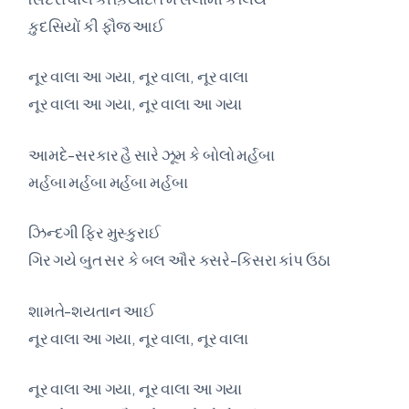
ક઼ુદસિયોં કી ફૌજ આઈ
નૂર વાલા આ ગયા, નૂર વાલા, નૂર વાલા
નૂર વાલા આ ગયા, નૂર વાલા આ ગયા
આમદે-સરકાર હૈ સારે ઝૂમ કે બોલો મર્હબા
મર્હબા મર્હબા મર્હબા મર્હબા
ઝિન્દગી ફિર મુસ્કુરાઈ
ગિર ગયે બુત સર કે બલ ઔર કસરે-કિસરા કાંપ ઉઠા
શામતે-શયતાન આઈ
નૂર વાલા આ ગયા, નૂર વાલા, નૂર વાલા
નૂર વાલા આ ગયા, નૂર વાલા આ ગયા