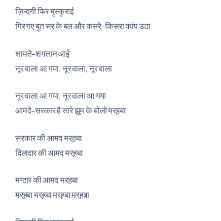
ज़िन्दगी फिर मुस्कुराई
गिर गए बुत सर के बल और कसरे-किसरा कांप उठा
शामते-शयतान आई
नूर वाला आ गया, नूर वाला, नूर वाला
नूर वाला आ गया, नूर वाला आ गया
आमदे-सरकार है सारे झूम के बोलो मरह़बा
सरकार की आमद मरह़बा
दिलदार की आमद मरह़बा
मन्ठार की आमद मरह़बा
मरह़बा मरह़बा मरह़बा मरह़बा