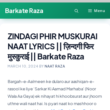
Skip
Barkate Raza
Menu
to
content
ZINDAGI PHIR MUSKURAI
NAAT LYRICS || ज़िन्दगी फिर
मुस्कुराई || Barkate Raza
MARCH 10, 2024
BY
NAAT RAZA
Bargah-e-Aalmeen ke dularo aur aashiqan-e-
rasool ke liye ‘Sarkar Ki Aamad Marhaba’ (Noor
Wala Aa Gaya) ek nihayat hi khoobsurat aur jhoom
uthne wali naat hai. Is pyari naat ko mashhoor o