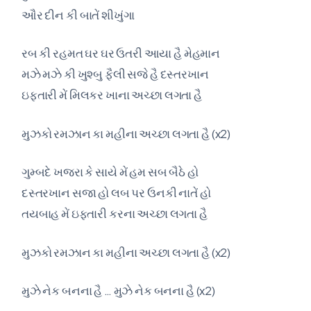
ઔર દીન કી બાતેં શીખુંગા
રબ કી રહમત ઘર ઘર ઉતરી આયા હૈ મેહમાન
મઝે મઝે કી ખુશ્બુ ફૈલી સજે હૈ દસ્તરખાન
ઇફ્તારી મેં મિલકર ખાના અચ્છા લગતા હૈ
મુઝકો રમઝાન કા મહીના અચ્છા લગતા હૈ (x2)
ગુમ્બદે ખજરા કે સાયે મેં હમ સબ બૈઠે હો
દસ્તરખાન સજા હો લબ પર ઉનકી નાતેં હો
તયબાહ મેં ઇફ્તારી કરના અચ્છા લગતા હૈ
મુઝકો રમઝાન કા મહીના અચ્છા લગતા હૈ (x2)
મુઝે નેક બનના હૈ … મુઝે નેક બનના હૈ (x2)