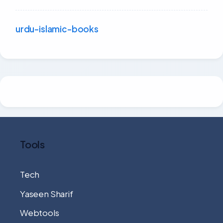
urdu-islamic-books
Tools
Tech
Yaseen Sharif
Webtools