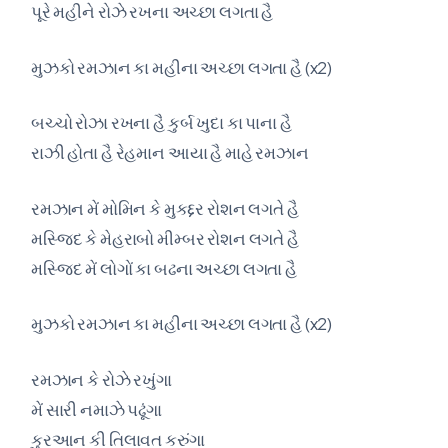
પૂરે મહીને રોઝે રખના અચ્છા લગતા હૈ
મુઝકો રમઝાન કા મહીના અચ્છા લગતા હૈ (x2)
બચ્ચો રોઝા રખના હૈ કુર્બ ખુદા કા પાના હૈ
રાઝી હોતા હૈ રેહમાન આયા હૈ માહે રમઝાન
રમઝાન મેં મોમિન કે મુકદ્દર રોશન લગતે હૈ
મસ્જિદ કે મેહરાબો મીમ્બર રોશન લગતે હૈ
મસ્જિદ મેં લોગોં કા બઢના અચ્છા લગતા હૈ
મુઝકો રમઝાન કા મહીના અચ્છા લગતા હૈ (x2)
રમઝાન કે રોઝે રખુંગા
મેં સારી નમાઝે પઢૂંગા
કુરઆન કી તિલાવત કરુંગા