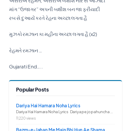
અસરાએ રહમત, અસરાએ બક્ષીશ નાર સે આઝાદી
માંગ “ઉજાગર” અપની બક્ષીશ બન જા ફરીયાદી
રબ સે દુઆયેં કરતે રેહના અચ્છા લગતા હૈ
મુઝકો રમઝાન કા મહીના અચ્છા લગતા હૈ (x2)
રેહમતે રમઝાન …
Gujarati End…..
Popular Posts
Dariya Hai Hamara Noha Lyrics
Dariya Hai Hamara Noha Lyrics Dariya pe jo pahuncha asadullah ka...
11,220 views
Bazm-e-Jahan Me Main Bhi Hun Ae Shama