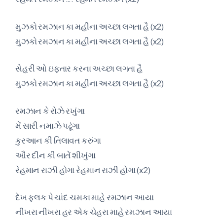
મુઝકો રમઝાન કા મહીના અચ્છા લગતા હૈ (x2)
મુઝકો રમઝાન કા મહીના અચ્છા લગતા હૈ (x2)
સેહરી ઓ ઇફ્તાર કરના અચ્છા લગતા હૈ
મુઝકો રમઝાન કા મહીના અચ્છા લગતા હૈ (x2)
રમઝાન કે રોઝે રખુંગા
મેં સારી નમાઝે પઢૂંગા
કુરઆન કી તિલાવત કરુંગા
ઔર દીન કી બાતેં શીખુંગા
રેહમાન રાઝી હોગા રેહમાન રાઝી હોગા (x2)
દેખ ફલક પે ચાંદ ચમકા માહે રમઝાન આયા
નીખરા નીખરા હર એક ચેહરા માહે રમઝાન આયા