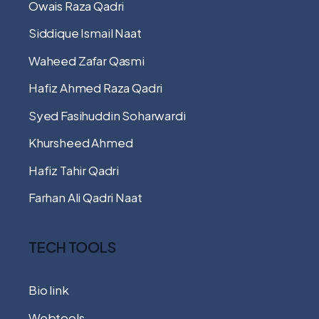
Owais Raza Qadri
Siddique Ismail Naat
Waheed Zafar Qasmi
Hafiz Ahmed Raza Qadri
Syed Fasihuddin Soharwardi
Khursheed Ahmed
Hafiz Tahir Qadri
Farhan Ali Qadri Naat
TECH TOOLS
Bio link
Webtools