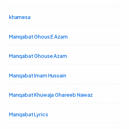
khamesa
Manqabat Ghous E Azam
Manqabat Ghouse Azam
Manqabat Imam Hussain
Manqabat Khuwaja Ghareeb Nawaz
Manqabat Lyrics