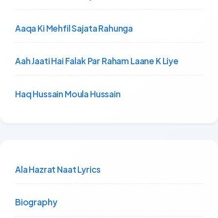
Aaqa Ki Mehfil Sajata Rahunga
Aah Jaati Hai Falak Par Raham Laane K Liye
Haq Hussain Moula Hussain
Ala Hazrat Naat Lyrics
Biography