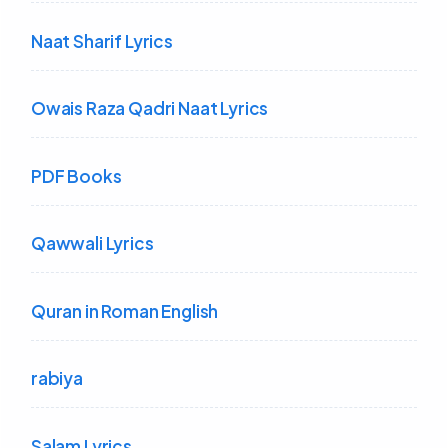
Naat Sharif Lyrics
Owais Raza Qadri Naat Lyrics
PDF Books
Qawwali Lyrics
Quran in Roman English
rabiya
Salam Lyrics