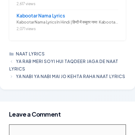
2,617 views
Kabootar Nama Lyrics
Kabootar Nama Lyrics In Hindi | हिन्दी में कबूतर नामा Kabootar...
2,071 views
CATEGORIES
NAAT LYRICS
YA RAB MERI SOYI HUI TAQDEER JAGA DE NAAT
LYRICS
YA NABI YA NABI MAI JO KEHTA RAHA NAAT LYRICS
Leave a Comment
Comment