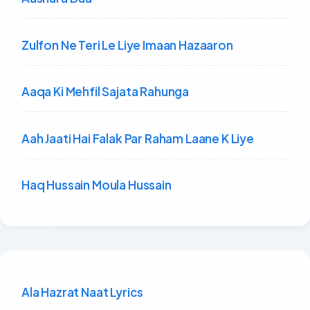
Zulfon Ne Teri Le Liye Imaan Hazaaron
Aaqa Ki Mehfil Sajata Rahunga
Aah Jaati Hai Falak Par Raham Laane K Liye
Haq Hussain Moula Hussain
Ala Hazrat Naat Lyrics