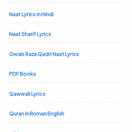
Naat Lyrics in Hindi
Naat Sharif Lyrics
Owais Raza Qadri Naat Lyrics
PDF Books
Qawwali Lyrics
Quran in Roman English