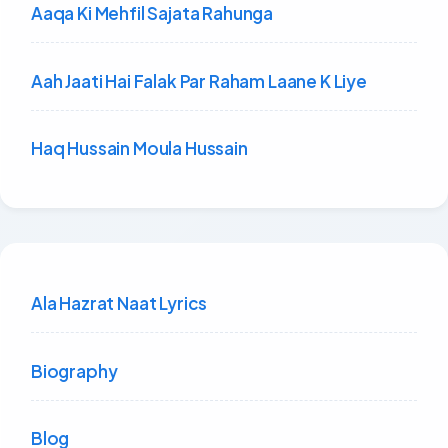
Aaqa Ki Mehfil Sajata Rahunga
Aah Jaati Hai Falak Par Raham Laane K Liye
Haq Hussain Moula Hussain
Ala Hazrat Naat Lyrics
Biography
Blog