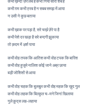
कभी ख़न्दा ज़ेरे लब है कभी गिर्या सारी शब है
कभी ग़म कभी त़रब है न सबब समझ में आया
न उसी ने कुछ बताया
कभी ख़ाक पर पड़ा है, सरे चर्ख़ ज़ेरे पा है
कभी पेशे दर खड़ा है सरे बन्दगी झुकाया
तो क़दम में अ़र्श पाया
कभी वोह तपक कि आतिश कभी वोह टपक कि बारिश
कभी वोह हुजूमे नालिश कोई जाने अब्र छाया
बड़ी जोशिशों से आया
कभी वोह चहक कि बुलबुल कभी वोह महक कि ख़ुद गुल
कभी वोह लहक कि बिल्कुल च-मने जिनां खिलाया
गुले क़ुद्‌स लह-लहाया