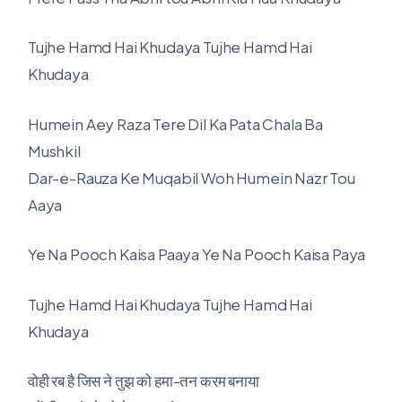
Tujhe Hamd Hai Khudaya Tujhe Hamd Hai
Khudaya
Humein Aey Raza Tere Dil Ka Pata Chala Ba
Mushkil
Dar-e-Rauza Ke Muqabil Woh Humein Nazr Tou
Aaya
Ye Na Pooch Kaisa Paaya Ye Na Pooch Kaisa Paya
Tujhe Hamd Hai Khudaya Tujhe Hamd Hai
Khudaya
वोही रब है जिस ने तुझ को हमा-तन करम बनाया