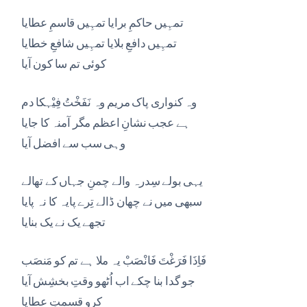
تمہِیں حاکمِ برایا تمہِیں قاسمِ عطایا
تمہِیں دافعِ بلایا تمہِیں شافعِ خطایا
کوئی تم سا کون آیا
وہ کنواری پاک مریم وہ نَفَخْتُ فِیْہکا دم
ہے عجب نشانِ اعظم مگر آمنہ کا جایا
وہی سب سے افضل آیا
یہی بولے سِدرہ والے چمنِ جہاں کے تھالے
سبھی میں نے چھان ڈالے تِرے پایہ کا نہ پایا
تجھے یک نے یک بنایا
فَاِذَا فَرَغْتَ فَانْصَبْ یہ ملا ہے تم کو مَنصَب
جو گدا بنا چکے اب اُٹھو وقتِ بخشِش آیا
کرو قسمتِ عطایا