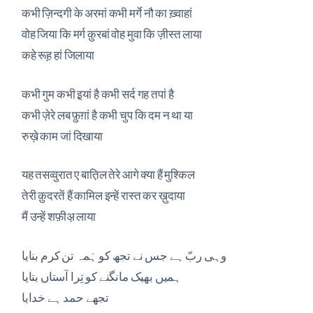
कभी ज़िन्दगी के अरमां कभी मर्गे नौ का ख़्वाहां
वोह जिया कि मर्ग क़ुरबां वोह मुवा कि ज़ीस्त लाया
कहे रूह़ हां जिलाया
कभी गुम कभी इ़यां है कभी सर्द गह तपां है
कभी ज़ेरे लब फ़ुग़ां है कभी चुप कि दम न था या
रुख़े काम जां दिखाया
यह तसव्वुरात ए बात़िल तेरे आगे क्या हैं मुश्किल
तेरी क़ुदरतें हैं कामिल इन्हें रास्त कर ख़ुदाया
मैं उन्हें शफ़ीअ़ लाया
وہی ربّ ہے جس نے تجھ کو ہَمہ تن کرم بنایا
ہمیں بھیک مانگنے کو تِرا آستاں بتایا
تجھے حمد ہے خدایا