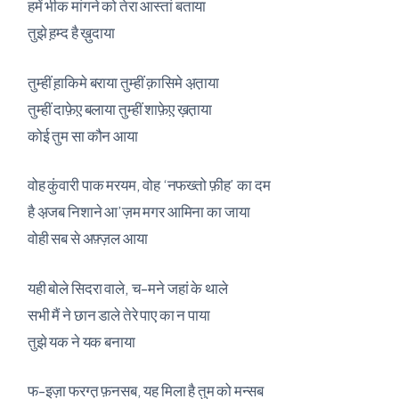
हमें भीक मांगने को तेरा आस्तां बताया
तुझे ह़म्द है ख़ुदाया
तुम्हीं ह़ाकिमे बराया तुम्हीं क़ासिमे अ़त़ाया
तुम्हीं दाफ़ेए़ बलाया तुम्हीं शाफ़ेए़ ख़त़ाया
कोई तुम सा कौन आया
वोह कुंवारी पाक मरयम, वोह ‘नफख्तो फ़ीह’ का दम
है अ़जब निशाने आ’ज़म मगर आमिना का जाया
वोही सब से अफ़्ज़ल आया
यही बोले सिदरा वाले, च-मने जहां के थाले
सभी मैं ने छान डाले तेरे पाए का न पाया
तुझे यक ने यक बनाया
फ-इज़ा फरग्त़ फ़नसब, यह मिला है तुम को मन्सब