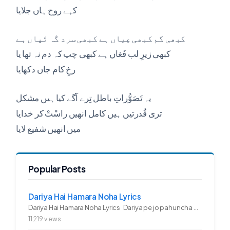
کہے روح ہاں جلایا
کبھی گم کبھی عِیاں ہے کبھی سرد گَہ تَپاں ہے
کبھی زیرِ لب فَغاں ہے کبھی چپ کہ دم نہ تھا یا
رخِ کام جاں دکھایا
یہ تَصَوُّراتِ باطل تِرے آگے کیا ہیں مشکل
تری قُدرتیں ہیں کامل انھیں راسْتْ کر خدایا
میں انھیں شفیع لایا
Popular Posts
Dariya Hai Hamara Noha Lyrics
Dariya Hai Hamara Noha Lyrics Dariya pe jo pahuncha asadullah ka...
11,219 views