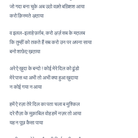
जो गदा बना चुके अब उठो वक़्ते बख़्शिश आया
करो क़िस्मते अ़त़ाया
व इलल-इलाहे फ़र्ग़ब, करो अ़र्ज़ सब के मत़लब
कि तुम्हीं को तकते हैं सब करो उन पर अपना साया
बनो शाफ़ेए़ ख़त़ाया
अरे ऐ ख़ुदा के बन्दो ! कोई मेरे दिल को ढूंडो
मेरे पास था अभी तो अभी क्या हुआ ख़ुदाया
न कोई गया न आया
हमें ऐ रज़ा तेरे दिल का पता चला ब मुश्किल
दरे रौज़ा के मुक़ाबिल वोह हमें नज़र तो आया
यह न पूछ कैसा पाया