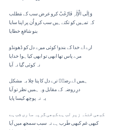
وَ اِلَی الْاِلٰہِ فَارْغَبْ کرو عرض سب کے مَطلب
کہ تمہیں کو تکتے ہیں سب کرو اُن پر اپنا سایا
بنو شافعِ خطایا
ارے اے خدا کے بندو! کوئی میرے دل کو ڈھونڈو
مرے پاس تھا ابھی تو ابھی کیا ہوا خدایا
نہ کوئی گیا نہ آیا
ہمیں اے رضاؔ ترے دل کا پتا چلا بہ مشکل
درِ روضہ کے مقابل وہ ہمیں نظر تو آیا
یہ نہ پوچھ کیسا پایا
کبھی خَندَہ زیر لب ہے کبھی گریہ ساری شب ہے
کبھی غم کبھی طَرب ہے نہ سبب سمجھ میں آیا