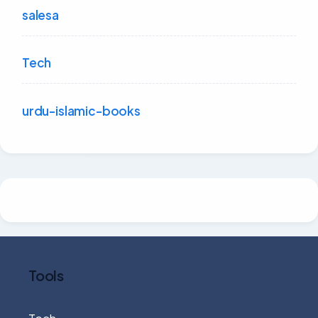
salesa
Tech
urdu-islamic-books
Tools
Tech