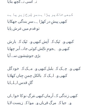
نہ اسی نے کچھ بتایا
کبھی خاک پر پڑا ہے سرِ چَرخ زیرِ پا ہے
کبھی پیشِ در کھڑا ہے سرِ بندگی جھکایا
تو قدم میں عرش پایا
کبھی وہ تَپک کہ آتِش کبھی وہ ٹپک کہ بارش
کبھی وہ ہجومِ نالِش کوئی جانے اَبر چھایا
بڑی جوشِشوں سے آیا
کبھی وہ چہک کہ بلبل کبھی وہ مہک کہ خود گل
کبھی وہ لہک کہ بالکل چمنِ جِناں کھلایا
گلِ قدس لہلہایا
کبھی زندگی کے اَرماں کبھی مَرگِ نو کا خواہاں
وہ جیا کہ مرگ قرباں وہ موا کہ زیست لایا