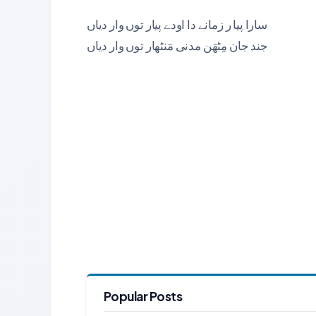
سارا پیا ر زمانے دا اودے پیار توں وار دیاں
جند جان مِٹھَن مدنی مَنٹھار توں وار دیاں
Popular Posts