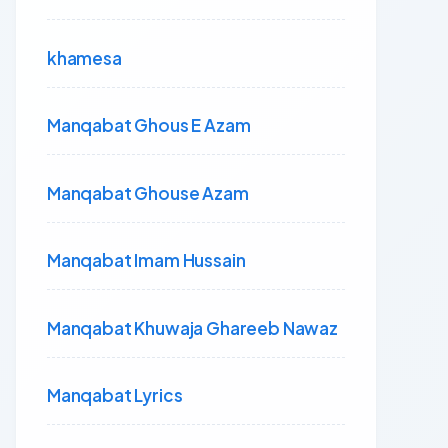
khamesa
Manqabat Ghous E Azam
Manqabat Ghouse Azam
Manqabat Imam Hussain
Manqabat Khuwaja Ghareeb Nawaz
Manqabat Lyrics