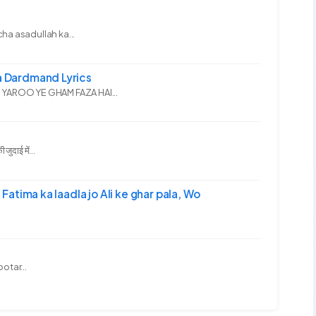
ha asadullah ka...
 Dardmand Lyrics
YAROO YE GHAM FAZA HAI...
दाई में...
-अली | Fatima ka laadla jo Ali ke ghar pala, Wo
ootar...