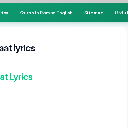
rics
Quran In Roman English
Sitemap
Urdu 
at lyrics
at Lyrics