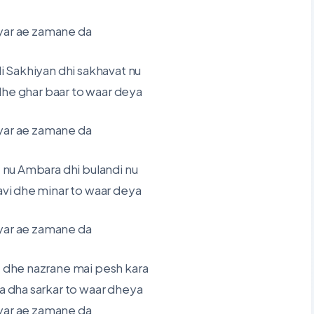
yar ae zamane da
ali Sakhiyan dhi sakhavat nu
dhe ghar baar to waar deya
yar ae zamane da
t nu Ambara dhi bulandi nu
avi dhe minar to waar deya
yar ae zamane da
 dhe nazrane mai pesh kara
a dha sarkar to waar dheya
yar ae zamane da