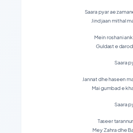
Saara pyar ae zaman
Jind jaan mithal 
Mein roshani ankh
Guldast e darod
Saara p
Jannat dhe haseen ma
Mai gumbad e khaz
Saara p
Taseer tarannum
Mey Zahra dhe Ba