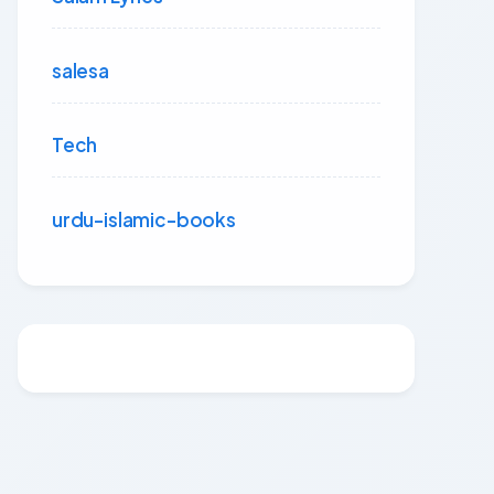
salesa
Tech
urdu-islamic-books