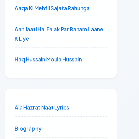
Aaqa Ki Mehfil Sajata Rahunga
Aah Jaati Hai Falak Par Raham Laane
K Liye
Haq Hussain Moula Hussain
Ala Hazrat Naat Lyrics
Biography