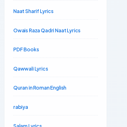
Naat Sharif Lyrics
Owais Raza Qadri Naat Lyrics
PDF Books
Qawwali Lyrics
Quran in Roman English
rabiya
Salam Lyrics