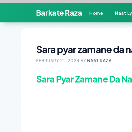
Skip
Barkate Raza
Home
Naat Ly
to
content
Sara pyar zamane da na
FEBRUARY 21, 2024
BY
NAAT RAZA
Sara Pyar Zamane Da Na