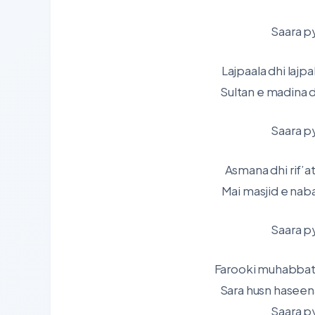
Saara p
Lajpaala dhi lajp
Sultan e madina 
Saara p
Asmana dhi rif’a
Mai masjid e nab
Saara p
Farooki muhabbat
Sara husn haseen
Saara p