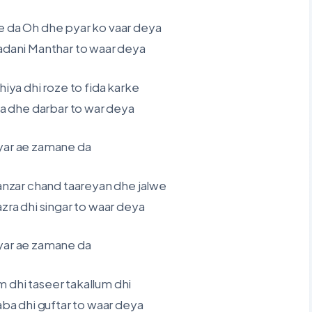
e da Oh dhe pyar ko vaar deya
madani Manthar to waar deya
iya dhi roze to fida karke
a dhe darbar to war deya
yar ae zamane da
nzar chand taareyan dhe jalwe
ra dhi singar to waar deya
yar ae zamane da
 dhi taseer takallum dhi
ba dhi guftar to waar deya