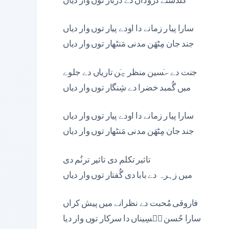
سارا پیا ر زمانے دا اودے پیار توں وار دیاں
جند جان مِٹھَن مدنی مَنٹھار توں وار دیاں
جنت دے حٙسین منظر چٙن تاریاں دے جلوے
میں گُمبد خضرا دے شِنگار توں وار دیاں
سارا پیا ر زمانے دا اودے پیار توں وار دیاں
جند جان مِٹھَن مدنی مَنٹھار توں وار دیاں
تاثیر تکلم دی تاثیر ترنُم دی
میں زہرہ دے بابا دی گُفتار توں وار دیاں
فاروقی مُحبت دے نظرانے میں پیش کراں
سارا حُسن حٙسِیناں دا سرکار توں وار دیا