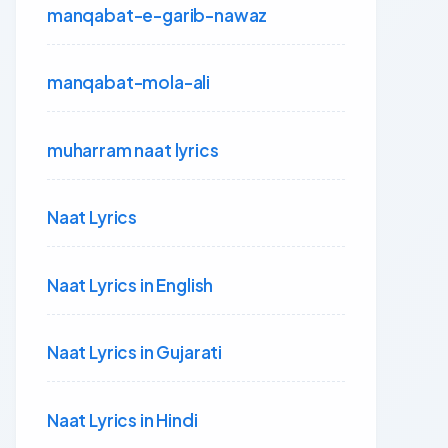
manqabat-e-garib-nawaz
manqabat-mola-ali
muharram naat lyrics
Naat Lyrics
Naat Lyrics in English
Naat Lyrics in Gujarati
Naat Lyrics in Hindi