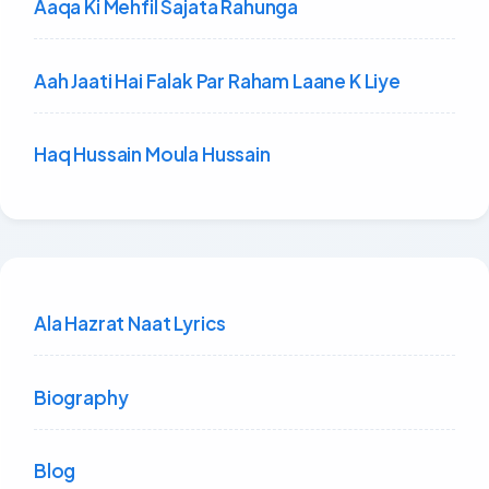
Aaqa Ki Mehfil Sajata Rahunga
Aah Jaati Hai Falak Par Raham Laane K Liye
Haq Hussain Moula Hussain
Ala Hazrat Naat Lyrics
Biography
Blog