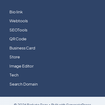
Bio link
Webtools
SEOTools
QR Code
Business Card
Store
Image Editor
Tech
Search Domain
© 2026 Barkate Raza
• Built with
GeneratePress