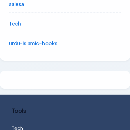
salesa
Tech
urdu-islamic-books
Tools
Tech