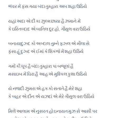
ભંવર મેં ફંસ ગયા બંદા તુમ્હારા અબ શહા ઉઠિયે
યહાં અદા એ દીં કા ઝુલ્મ છાયા હૈ ઝમાને મેં
કે ઇસ્તિબ્દાદ એ બાતિલ દૂર હો, ગૌસુલ વરા ઉઠિયે
બનાયાદુઝ્દ કો અબ્દાલ તુમ્ને ફઝ્લ એ મૌલા સે
ફંસા હૂં દુઝ્દ એ ઈમાં કે શિકંજે મેં શહા ઉઠિયે
ગમોં કી ધૂપ હૈ બંદા તુમ્હારા પા બજૂલાં હૈ
મસાઇબ મેં ઘિરા હૈ આહ એ મુશ્કિલ કુશા ઉઠિયે
યે નજ્દી ઝુમરા એ હક કો સતાતે હૈં મેરે શહા
કે બહર એ દીન એ યઝદાં એ મેરે ગૌસુલ વરા ઉઠિયે
મિલેં આલામ એ નુસરત હો ઇનાયત મુઝ સે આસી પર