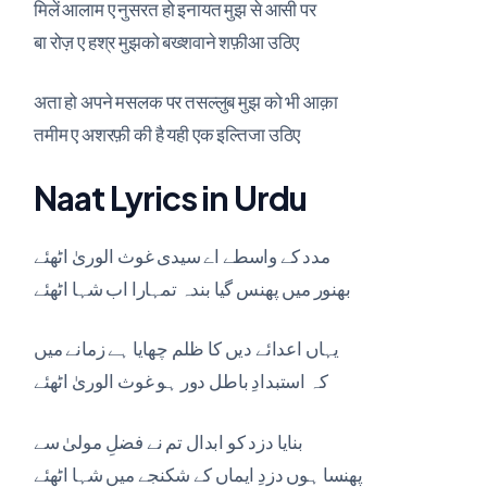
मिलें आलाम ए नुसरत हो इनायत मुझ से आसी पर
बा रोज़ ए हश्र मुझको बख्शवाने शफ़ीआ उठिए
अता हो अपने मसलक पर तसल्लुब मुझ को भी आक़ा
तमीम ए अशरफ़ी की है यही एक इल्तिजा उठिए
Naat Lyrics in Urdu
مدد کے واسطے اے سیدی غوث الوریٰ اٹھئے
بھنور میں پھنس گیا بندہ تمہارا اب شہا اٹھئے
یہاں اعدائے دیں کا ظلم چھایا ہے زمانے میں
کہ استبدادِ باطل دور ہو غوث الوریٰ اٹھئے
بنایا دزد کو ابدال تم نے فضلِ مولیٰ سے
پھنسا ہوں دزدِ ایماں کے شکنجے میں شہا اٹھئے