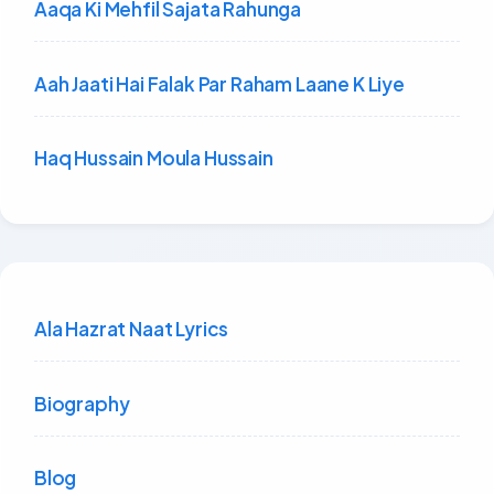
Aaqa Ki Mehfil Sajata Rahunga
Aah Jaati Hai Falak Par Raham Laane K Liye
Haq Hussain Moula Hussain
Ala Hazrat Naat Lyrics
Biography
Blog