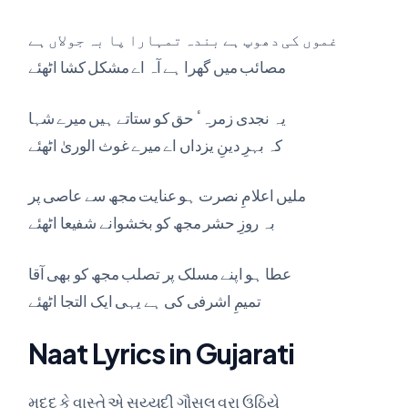
غموں کی دھوپ ہے بندہ تمہارا پا بہ جولاں ہے
مصائب میں گھرا ہے آہ اے مشکل کشا اٹھئے
یہ نجدی زمرہٴ حق کو ستاتے ہیں میرے شہا
کہ بہرِ دینِ یزداں اے میرے غوث الوریٰ اٹھئے
ملیں اعلامِ نصرت ہو عنایت مجھ سے عاصی پر
بہ روزِ حشر مجھ کو بخشوانے شفیعا اٹھئے
عطا ہو اپنے مسلک پر تصلب مجھ کو بھی آقا
تمیمِ اشرفی کی ہے یہی ایک التجا اٹھئے
Naat Lyrics in Gujarati
મદદ કે વાસ્તે એ સય્યદી ગૌસુલ વરા ઉઠિયે