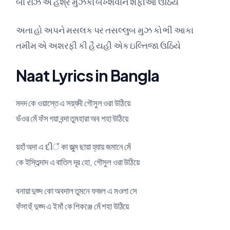
બા રોઝ એ હશ્ર મુઝકો બખ્શવાને શફીઆ ઉઠિયે
અતા હો અપને મસલક પર તસલ્લુબ મુઝ કો ભી આકા
તમીમ એ અશરફી કી હૈ યહી એક ઇલ્તિજા ઉઠિયે
Naat Lyrics in Bangla
মদদ কে ওয়াস্তে এ সয়্যদী গৌসুল ওরা উঠিয়ে
ভঁওর মেঁ ফঁস গয়া বন্দা তুমহারা অব শহা উঠিয়ে
য়হাঁ অদা এ દીঁ কা জুল্ম ছায়া হ্যায় জমানে মেঁ
কে ইস্তিব্দাদ এ বাতিল দূর হো, গৌসুল ওরা উঠিয়ে
বনায়া দুজ্দ কো অবদাল তুমনে ফজল এ মওলা সে
ফঁসা হুঁ দুজ্দ এ ইমাঁ কে শিকঞ্জে মেঁ শহা উঠিয়ে