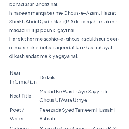
behad asar-andaz hai.
Is haseen manqabat me Ghous-e-Azam, Hazrat
Sheikh Abdul Qadir Jilani (R.A) ki bargah-e-ali me
madad ki iltija pesh ki gayi hai.
Har ek sher me aashiq-e-ghous ka dukh aur peer-
o-murshid se behad aqeedat ka izhaar nihayat
dilkash andaz me kiya gaya hai.
Naat
Details
Information
Madad Ke Waste Aye Sayyedi
Naat Title
Ghous Ul Wara Uthye
Poet /
Peerzada Syed Tameem Hussaini
Writer
Ashrafi
Category
Manqabat-e-Ghous-e-Azam (R.A)