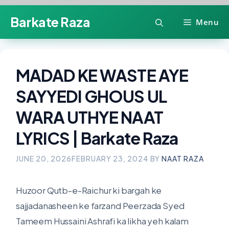
Skip
Barkate Raza
Menu
to
content
MADAD KE WASTE AYE
SAYYEDI GHOUS UL
WARA UTHYE NAAT
LYRICS | Barkate Raza
JUNE 20, 2026
FEBRUARY 23, 2024
BY
NAAT RAZA
Huzoor Qutb-e-Raichur ki bargah ke
sajjadanasheen ke farzand Peerzada Syed
Tameem Hussaini Ashrafi ka likha yeh kalam