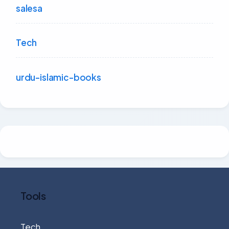
salesa
Tech
urdu-islamic-books
Tools
Tech