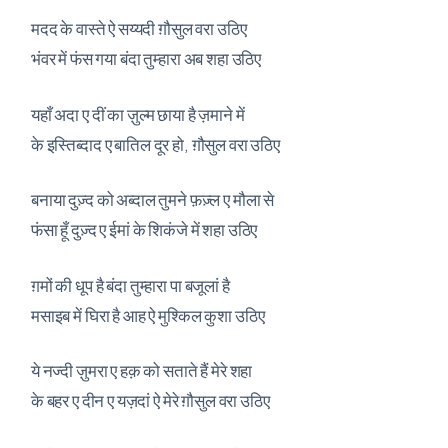
मदद के वास्ते ऐ सय्यदी ग़ौसुल वरा उठिए
भंवर में फंस गया बंदा तुम्हारा अब शहा उठिए
यहाँ अदा ए दीं का ज़ुल्म छाया है ज़माने में
के इस्तिब्दाद ए बातिल दूर हो, ग़ौसुल वरा उठिए
बनाया दुज़्द को अब्दाल तुमने फ़ज़्ल ए मौला से
फंसा हूँ दुज़्द ए ईमां के शिकंजे में शहा उठिए
ग़मों की धूप है बंदा तुम्हारा पा बजूलां है
मसाइब में घिरा है आह ऐ मुश्किल कुशा उठिए
ये नज्दी ज़ुमरा ए हक़ को सताते हैं मेरे शहा
के बहर ए दीन ए यज़दां ऐ मेरे ग़ौसुल वरा उठिए