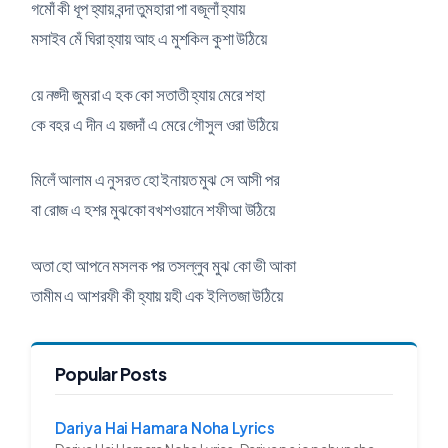
গমোঁ কী ধূপ হ্যায় বন্দা তুমহারা পা বজূলাঁ হ্যায়
মসাইব মেঁ ঘিরা হ্যায় আহ এ মুশকিল কুশা উঠিয়ে
য়ে নজ্দী জুমরা এ হক কো সতাতী হ্যায় মেরে শহা
কে বহর এ দীন এ য়জদাঁ এ মেরে গৌসুল ওরা উঠিয়ে
মিলেঁ আলাম এ নুসরত হো ইনায়ত মুঝ সে আসী পর
বা রোজ এ হশর মুঝকো বখশওয়ানে শফীআ উঠিয়ে
অতা হো আপনে মসলক পর তসল্লুব মুঝ কো ভী আকা
তামীম এ আশরফী কী হ্যায় য়হী এক ইলিতজা উঠিয়ে
Popular Posts
Dariya Hai Hamara Noha Lyrics