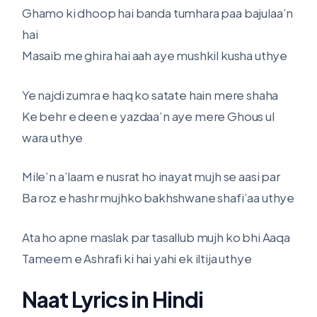
Ghamo ki dhoop hai banda tumhara paa bajulaa’n
hai
Masaib me ghira hai aah aye mushkil kusha uthye
Ye najdi zumra e haq ko satate hain mere shaha
Ke behr e deen e yazdaa’n aye mere Ghous ul
wara uthye
Mile’n a’laam e nusrat ho inayat mujh se aasi par
Ba roz e hashr mujhko bakhshwane shafi’aa uthye
Ata ho apne maslak par tasallub mujh ko bhi Aaqa
Tameem e Ashrafi ki hai yahi ek iltija uthye
Naat Lyrics in Hindi