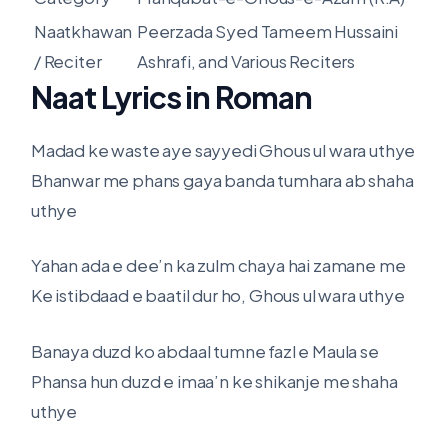
Naatkhawan
Peerzada Syed Tameem Hussaini
/ Reciter
Ashrafi, and Various Reciters
Naat Lyrics in Roman
Madad ke waste aye sayyedi Ghous ul wara uthye
Bhanwar me phans gaya banda tumhara ab shaha
uthye
Yahan ada e dee’n ka zulm chaya hai zamane me
Ke istibdaad e baatil dur ho, Ghous ul wara uthye
Banaya duzd ko abdaal tumne fazl e Maula se
Phansa hun duzd e imaa’n ke shikanje me shaha
uthye