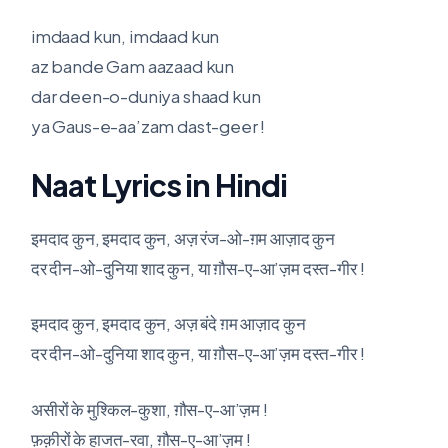
imdaad kun, imdaad kun
az bande Gam aazaad kun
dar deen-o-duniya shaad kun
ya Gaus-e-aa’zam dast-geer !
Naat Lyrics in Hindi
इमदाद कुन, इमदाद कुन, अज़ रंज-ओ-ग़म आज़ाद कुन
दर दीन-ओ-दुनिया शाद कुन, या ग़ौस-ए-आ’ज़म दस्त-गीर !
इमदाद कुन, इमदाद कुन, अज़ बंदे ग़म आज़ाद कुन
दर दीन-ओ-दुनिया शाद कुन, या ग़ौस-ए-आ’ज़म दस्त-गीर !
असीरों के मुश्किल-कुशा, ग़ौस-ए-आ’ज़म !
फ़क़ीरों के हाजत-रवा, ग़ौस-ए-आ’ज़म !