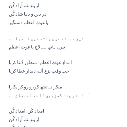
از بندِ غم آزاد کُن
در دین و دنیا شاد کُن
یا غوثِ اعظم دستگیر !
تیرے ہاتھ میں ہاتھ میں نے دیا ہے
تیرے ہاتھ ہے لاج یا غوثِ اعظم
امدادِ غوثِ اعظم ! منظور دُعا کرنا
جب وقتِ نزع آئے، دیدار عطا کرنا
منکر نے تجھ کو رو رو کر پکارا
آہ اب تو چند گھڑیوں کا فقط مہمان ہے
امداد کُن، امداد کُن
از بندِ غم آزاد کُن