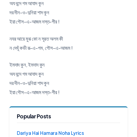
অয বন্দে গম আযাদ কুন
দর দীন-ও-দুনিয়া শাদ কুন
ইয়া গৌস-এ-আজম দস্ত-গীর !
নযর আয়ে মুঝ কো ন সূরত অলম কী
ন দেখূঁ কভী রূ-এ-গম, গৌস-এ-আজম !
ইমদাদ কুন, ইমদাদ কুন
অয বন্দে গম আযাদ কুন
দর দীন-ও-দুনিয়া শাদ কুন
ইয়া গৌস-এ-আজম দস্ত-গীর !
Popular Posts
Dariya Hai Hamara Noha Lyrics