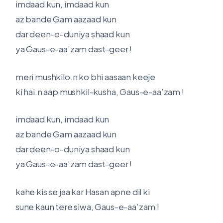
imdaad kun, imdaad kun
az bande Gam aazaad kun
dar deen-o-duniya shaad kun
ya Gaus-e-aa’zam dast-geer !
meri mushkilo.n ko bhi aasaan keeje
ki hai.n aap mushkil-kusha, Gaus-e-aa’zam !
imdaad kun, imdaad kun
az bande Gam aazaad kun
dar deen-o-duniya shaad kun
ya Gaus-e-aa’zam dast-geer !
kahe kis se jaa kar Hasan apne dil ki
sune kaun tere siwa, Gaus-e-aa’zam !