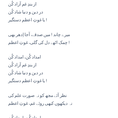
از بندِ غم آزاد کُن
در دین و دنیا شاد کُن
یا غوثِ اعظم دستگیر !
میرے چاند ! میں صدقے، آجا اِدھر بھی
چمک اٹھے دل کی گلی، غوثِ اعظم !
امداد کُن، امداد کُن
از بندِ غم آزاد کُن
در دین و دنیا شاد کُن
یا غوثِ اعظم دستگیر !
نظر آئے مجھ کو نہ صورت علم کی
نہ دیکھوں کبھی روئے غم، غوثِ اعظم
امداد کُن، امداد کُن