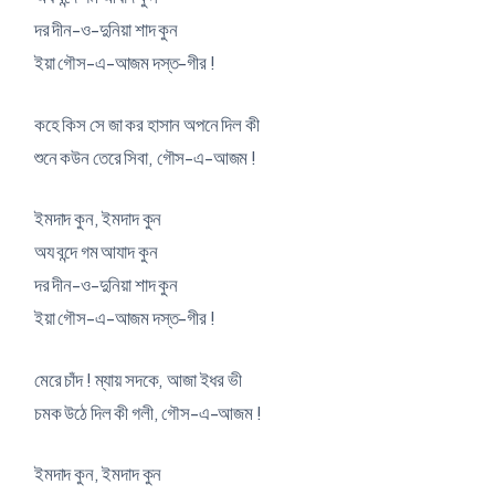
দর দীন-ও-দুনিয়া শাদ কুন
ইয়া গৌস-এ-আজম দস্ত-গীর !
কহে কিস সে জা কর হাসান অপনে দিল কী
শুনে কউন তেরে সিবা, গৌস-এ-আজম !
ইমদাদ কুন, ইমদাদ কুন
অয বন্দে গম আযাদ কুন
দর দীন-ও-দুনিয়া শাদ কুন
ইয়া গৌস-এ-আজম দস্ত-গীর !
মেরে চাঁদ ! ম্যায় সদকে, আজা ইধর ভী
চমক উঠে দিল কী গলী, গৌস-এ-আজম !
ইমদাদ কুন, ইমদাদ কুন