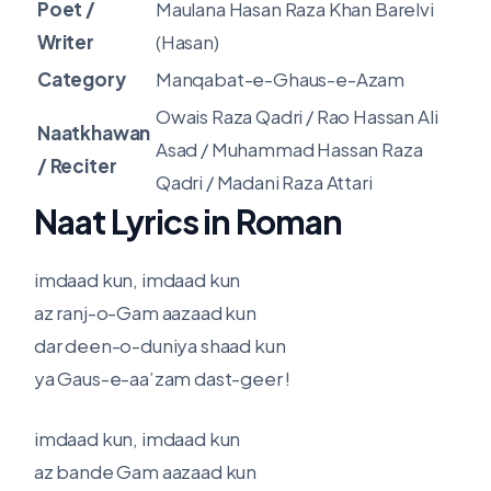
Poet /
Maulana Hasan Raza Khan Barelvi
Writer
(Hasan)
Category
Manqabat-e-Ghaus-e-Azam
Owais Raza Qadri / Rao Hassan Ali
Naatkhawan
Asad / Muhammad Hassan Raza
/ Reciter
Qadri / Madani Raza Attari
Naat Lyrics in Roman
imdaad kun, imdaad kun
az ranj-o-Gam aazaad kun
dar deen-o-duniya shaad kun
ya Gaus-e-aa’zam dast-geer !
imdaad kun, imdaad kun
az bande Gam aazaad kun