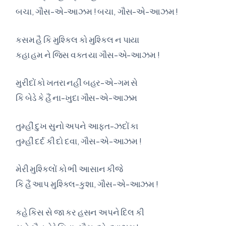
બચા, ગૌસ-એ-આઝમ ! બચા, ગૌસ-એ-આઝમ !
કસમ હૈ કિ મુશ્કિલ કો મુશ્કિલ ન પાયા
કહા હમ ને જિસ વક્ત યા ગૌસ-એ-આઝમ !
મુરીદોં કો ખતરા નહીં બહર-એ-ગમ સે
કિ બેડે કે હૈં ના-ખુદા ગૌસ-એ-આઝમ
તુમ્હીં દુખ સુનો અપને આફત-ઝદોં કા
તુમ્હીં દર્દ કી દો દવા, ગૌસ-એ-આઝમ !
મેરી મુશ્કિલોં કો ભી આસાન કીજે
કિ હૈં આપ મુશ્કિલ-કુશા, ગૌસ-એ-આઝમ !
કહે કિસ સે જા કર હસન અપને દિલ કી