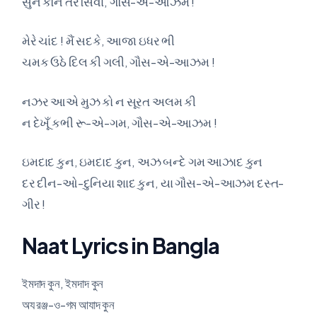
સુને કૌન તેરે સિવા, ગૌસ-એ-આઝમ !
મેરે ચાંદ ! મૈં સદકે, આજા ઇધર ભી
ચમક ઉઠે દિલ કી ગલી, ગૌસ-એ-આઝમ !
નઝર આએ મુઝ કો ન સૂરત અલમ કી
ન દેખૂઁ કભી રૂ-એ-ગમ, ગૌસ-એ-આઝમ !
ઇમદાદ કુન, ઇમદાદ કુન, અઝ બન્દે ગમ આઝાદ કુન
દર દીન-ઓ-દુનિયા શાદ કુન, યા ગૌસ-એ-આઝમ દસ્ત-
ગીર !
Naat Lyrics in Bangla
ইমদাদ কুন, ইমদাদ কুন
অয রঞ্জ-ও-গম আযাদ কুন