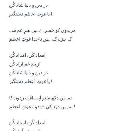
در دین و دنیا شاد کُن
یا غوثِ اعظم دستگیر !
مریدوں کو خطرہ نہیں بحرِ غم سے
کہ بیڑے کے ہیں ناخدا غوثِ اعظم
امداد کُن، امداد کُن
از بندِ غم آزاد کُن
در دین و دنیا شاد کُن
یا غوثِ اعظم دستگیر !
تمہیں دکھ سنو اپنے آفت زدوں کا
تمہیں درد کی دو دوا، غوثِ اعظم !
امداد کُن، امداد کُن