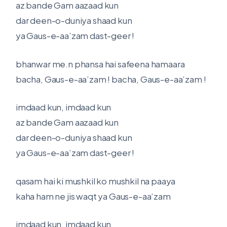
az bande Gam aazaad kun
dar deen-o-duniya shaad kun
ya Gaus-e-aa’zam dast-geer !
bhanwar me.n phansa hai safeena hamaara
bacha, Gaus-e-aa’zam ! bacha, Gaus-e-aa’zam !
imdaad kun, imdaad kun
az bande Gam aazaad kun
dar deen-o-duniya shaad kun
ya Gaus-e-aa’zam dast-geer !
qasam hai ki mushkil ko mushkil na paaya
kaha ham ne jis waqt ya Gaus-e-aa’zam
imdaad kun, imdaad kun