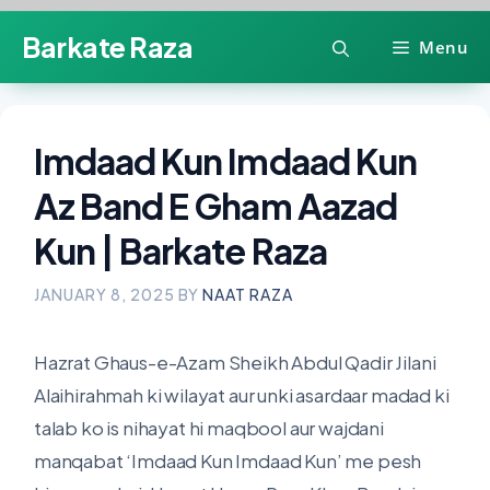
Skip
Barkate Raza
Menu
to
content
Imdaad Kun Imdaad Kun
Az Band E Gham Aazad
Kun | Barkate Raza
JANUARY 8, 2025
BY
NAAT RAZA
Hazrat Ghaus-e-Azam Sheikh Abdul Qadir Jilani
Alaihirahmah ki wilayat aur unki asardaar madad ki
talab ko is nihayat hi maqbool aur wajdani
manqabat ‘Imdaad Kun Imdaad Kun’ me pesh