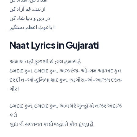
از بندے غم آزاد کن
در دین و دنیا شاد کن
یا غوثِ اعظم دستگیر !
Naat Lyrics in Gujarati
અમાલ નહીં કુછ ભી યે હાલ હમારા હૈ
ઇમદાદ કુન, ઇમદાદ કુન, અઝ રંજ-ઓ-ગમ આઝાદ કુન
દર દીન-ઓ-દુનિયા શાદ કુન, યા ગૌસ-એ-આઝમ દસ્ત-
ગીર !
ઇમદાદ કુન, ઇમદાદ કુન, અબ મેરે ગુન્હોં કો નઝર અંદાઝ
કરો
ખુદા કી સલ્તનત કા દો જહાં મેં કૌન દૂલ્હા હૈ