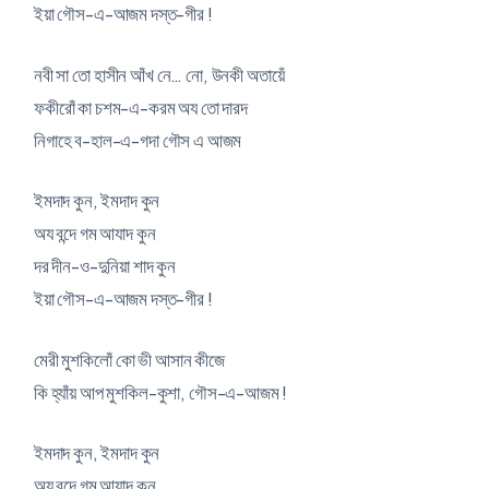
ইয়া গৌস-এ-আজম দস্ত-গীর !
নবী সা তো হাসীন আঁখ নে… নো, উনকী অতায়েঁ
ফকীরোঁ কা চশম-এ-করম অয তো দারদ
নিগাহে ব-হাল-এ-গদা গৌস এ আজম
ইমদাদ কুন, ইমদাদ কুন
অয বন্দে গম আযাদ কুন
দর দীন-ও-দুনিয়া শাদ কুন
ইয়া গৌস-এ-আজম দস্ত-গীর !
মেরী মুশকিলোঁ কো ভী আসান কীজে
কি হ্যাঁয় আপ মুশকিল-কুশা, গৌস-এ-আজম !
ইমদাদ কুন, ইমদাদ কুন
অয বন্দে গম আযাদ কুন