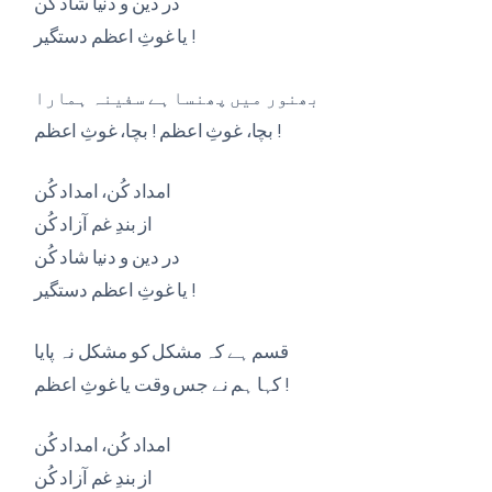
در دین و دنیا شاد کُن
یا غوثِ اعظم دستگیر !
بھنور میں پھنسا ہے سفینہ ہمارا
بچا، غوثِ اعظم ! بچا، غوثِ اعظم !
امداد کُن، امداد کُن
از بندِ غم آزاد کُن
در دین و دنیا شاد کُن
یا غوثِ اعظم دستگیر !
قسم ہے کہ مشکل کو مشکل نہ پایا
کہا ہم نے جس وقت یا غوثِ اعظم !
امداد کُن، امداد کُن
از بندِ غم آزاد کُن