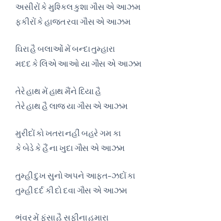
અસીરોં કે મુશ્કિલ કુશા ગૌસ એ આઝમ
ફકીરોં કે હાજત રવા ગૌસ એ આઝમ
ઘિરા હૈ બલાઓં મેં બન્દા તુમ્હારા
મદદ કે લિએ આઓ યા ગૌસ એ આઝમ
તેરે હાથ મેં હાથ મૈંને દિયા હૈ
તેરે હાથ હૈ લાજ યા ગૌસ એ આઝમ
મુરીદોં કો ખતરા નહીં બહરે ગમ કા
કે બેડે કે હૈં ના ખુદા ગૌસ એ આઝમ
તુમ્હી દુખ સુનો અપને આફત-ઝદોં કા
તુમ્હી દર્દ કી દો દવા ગૌસ એ આઝમ
ભંવર મેં ફંસા હૈ સફીના હમારા