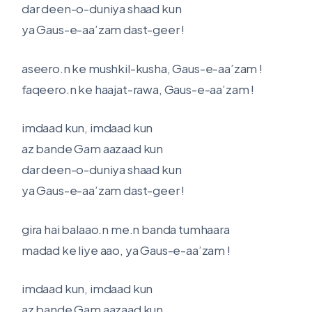
dar deen-o-duniya shaad kun
ya Gaus-e-aa’zam dast-geer !
aseero.n ke mushkil-kusha, Gaus-e-aa’zam !
faqeero.n ke haajat-rawa, Gaus-e-aa’zam !
imdaad kun, imdaad kun
az bande Gam aazaad kun
dar deen-o-duniya shaad kun
ya Gaus-e-aa’zam dast-geer !
gira hai balaao.n me.n banda tumhaara
madad ke liye aao, ya Gaus-e-aa’zam !
imdaad kun, imdaad kun
az bande Gam aazaad kun