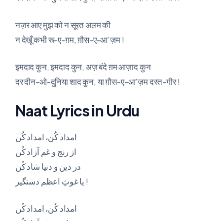
नज़र आए मुझ को न सूरत अलम की
न देखूँ कभी रू-ए-ग़म, ग़ौस-ए-आ’ज़म !
इमदाद कुन, इमदाद कुन, अज़ बंदे ग़म आज़ाद कुन
दर दीन-ओ-दुनिया शाद कुन, या ग़ौस-ए-आ’ज़म दस्त-गीर !
Naat Lyrics in Urdu
امداد کُن، امداد کُن
از رنج و غم آزاد کُن
در دین و دنیا شاد کُن
یا غوثِ اعظم دستگیر !
امداد کُن، امداد کُن