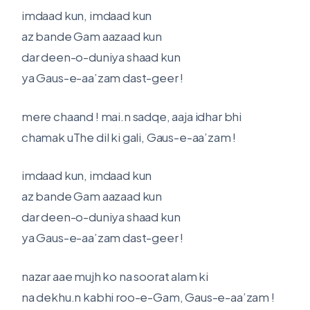
imdaad kun, imdaad kun
az bande Gam aazaad kun
dar deen-o-duniya shaad kun
ya Gaus-e-aa’zam dast-geer !
mere chaand ! mai.n sadqe, aaja idhar bhi
chamak uThe dil ki gali, Gaus-e-aa’zam !
imdaad kun, imdaad kun
az bande Gam aazaad kun
dar deen-o-duniya shaad kun
ya Gaus-e-aa’zam dast-geer !
nazar aae mujh ko na soorat alam ki
na dekhu.n kabhi roo-e-Gam, Gaus-e-aa’zam !