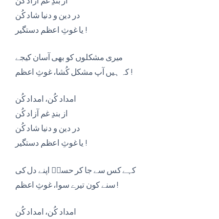
از بندِ غم آزاد کُن
در دین و دنیا شاد کُن
یا غوثِ اعظم دستگیر !
میری مشکلوں کو بھی آسان کیجے
کہ ہیں آپ مشکل کُشا، غوثِ اعظم !
امداد کُن، امداد کُن
از بندِ غم آزاد کُن
در دین و دنیا شاد کُن
یا غوثِ اعظم دستگیر !
کہے کس سے جا کر حسنؔ اپنے دل کی
سنے کون تیرے سوا، غوثِ اعظم !
امداد کُن، امداد کُن