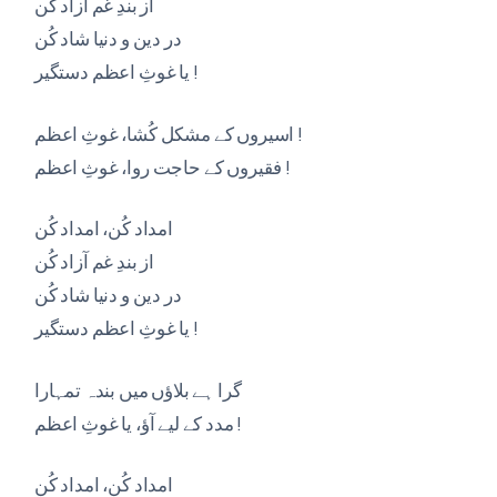
از بندِ غم آزاد کُن
در دین و دنیا شاد کُن
یا غوثِ اعظم دستگیر !
اسیروں کے مشکل کُشا، غوثِ اعظم !
فقیروں کے حاجت روا، غوثِ اعظم !
امداد کُن، امداد کُن
از بندِ غم آزاد کُن
در دین و دنیا شاد کُن
یا غوثِ اعظم دستگیر !
گرا ہے بلاؤں میں بندہ تمہارا
مدد کے لیے آؤ، یا غوثِ اعظم !
امداد کُن، امداد کُن