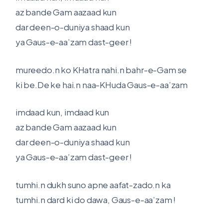
az bande Gam aazaad kun
dar deen-o-duniya shaad kun
ya Gaus-e-aa’zam dast-geer !
mureedo.n ko KHatra nahi.n bahr-e-Gam se
ki be.De ke hai.n naa-KHuda Gaus-e-aa’zam
imdaad kun, imdaad kun
az bande Gam aazaad kun
dar deen-o-duniya shaad kun
ya Gaus-e-aa’zam dast-geer !
tumhi.n dukh suno apne aafat-zado.n ka
tumhi.n dard ki do dawa, Gaus-e-aa’zam !