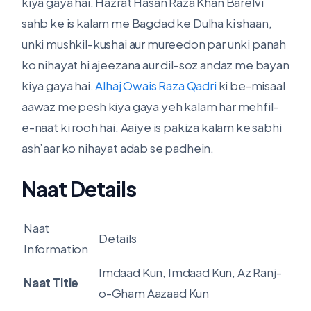
kiya gaya hai. Hazrat Hasan Raza Khan Barelvi
sahb ke is kalam me Bagdad ke Dulha ki shaan,
unki mushkil-kushai aur mureedon par unki panah
ko nihayat hi ajeezana aur dil-soz andaz me bayan
kiya gaya hai.
Alhaj Owais Raza Qadri
ki be-misaal
aawaz me pesh kiya gaya yeh kalam har mehfil-
e-naat ki rooh hai. Aaiye is pakiza kalam ke sabhi
ash’aar ko nihayat adab se padhein.
Naat Details
Naat
Details
Information
Imdaad Kun, Imdaad Kun, Az Ranj-
Naat Title
o-Gham Aazaad Kun