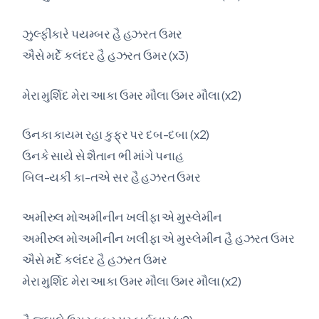
ઝુલ્ફીકારે પયમ્બર હૈ હઝરત ઉમર
ઐસે મર્દે કલંદર હૈ હઝરત ઉમર (x3)
મેરા મુર્શિદ મેરા આકા ઉમર મૌલા ઉમર મૌલા (x2)
ઉનકા કાયમ રહા કુફ્ર પર દબ-દબા (x2)
ઉનકે સાયે સે શૈતાન ભી માંગે પનાહ
બિલ-યકીં કા-તએ સર હૈ હઝરત ઉમર
અમીરુલ મોઅમીનીન ખલીફા એ મુસ્લેમીન
અમીરુલ મોઅમીનીન ખલીફા એ મુસ્લેમીન હૈ હઝરત ઉમર
ઐસે મર્દે કલંદર હૈ હઝરત ઉમર
મેરા મુર્શિદ મેરા આકા ઉમર મૌલા ઉમર મૌલા (x2)