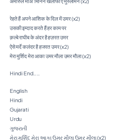
अमीरुल मोअ’मिनिन खलीफा ए मुस्लेमिन (x2)
रेहते हैं अपने आशिक के दिल में उमर (x2)
उसकी इम्दाद करते हैं हर काम पर
क़ल्बे राघीब के अंदर है हज़रत उमर
ऐसे मर्दे कलंदर है हजरत उमर (x2)
मेरा मुर्शिद मेरा आका उमर मौला उमर मौला (x2)
Hindi End……
English
Hindi
Gujarati
Urdu
ગુજરાતી
મેરા મુર્શિદ મેરા આકા ઉમર મૌલા ઉમર મૌલા (x2)