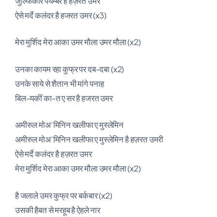
जुल्फिकारे पयम्बर है हज़रत उमर
ऐसे मर्दे कलंदर है हजरत उमर (x3)
मेरा मुर्शिद मेरा आका उमर मौला उमर मौला (x2)
उनका कायम रहा कुफ्र पर दब-दबा (x2)
उनके साये से शैतान भी मांगे पनाह
बिल-यकीं का-त ए सर है हजरत उमर
अमीरुल मोअ’मिनिन खलीफा ए मुस्लेमिन
अमीरुल मोअ’मिनिन खलीफा ए मुस्लेमिन है हज़रत उमरी
ऐसे मर्दे कलंदर है हज़रत उमर
मेरा मुर्शिद मेरा आका उमर मौला उमर मौला (x2)
है जलाले उमर कुफ्र पर बर्कबार (x2)
उसकी हैबत से मरहूब है ऐहले नार