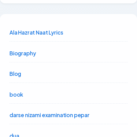
Ala Hazrat Naat Lyrics
Biography
Blog
book
darse nizami examination pepar
dua