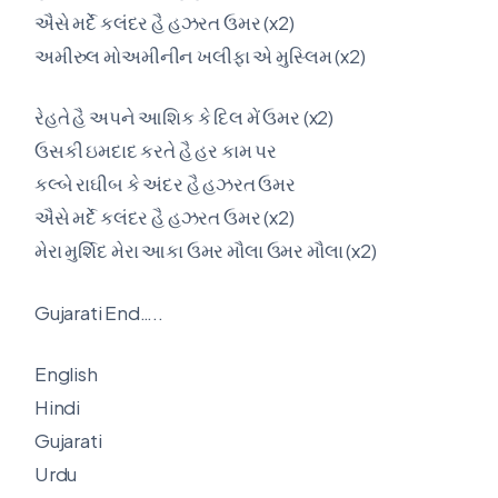
ઐસે મર્દે કલંદર હૈ હઝરત ઉમર (x2)
અમીરુલ મોઅમીનીન ખલીફા એ મુસ્લિમ (x2)
રેહતે હૈ અપને આશિક કે દિલ મેં ઉમર (x2)
ઉસકી ઇમદાદ કરતે હૈ હર કામ પર
કલ્બે રાઘીબ કે અંદર હૈ હઝરત ઉમર
ઐસે મર્દે કલંદર હૈ હઝરત ઉમર (x2)
મેરા મુર્શિદ મેરા આકા ઉમર મૌલા ઉમર મૌલા (x2)
Gujarati End…..
English
Hindi
Gujarati
Urdu