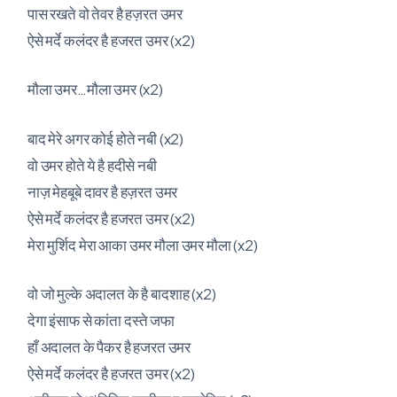
पास रखते वो तेवर है हज़रत उमर
ऐसे मर्दे कलंदर है हजरत उमर (x2)
मौला उमर…मौला उमर (x2)
बाद मेरे अगर कोई होते नबी (x2)
वो उमर होते ये है हदीसे नबी
नाज़ मेहबूबे दावर है हज़रत उमर
ऐसे मर्दे कलंदर है हजरत उमर (x2)
मेरा मुर्शिद मेरा आका उमर मौला उमर मौला (x2)
वो जो मुल्के अदालत के है बादशाह (x2)
देगा इंसाफ से कांता दस्ते जफा
हाँ अदालत के पैकर है हजरत उमर
ऐसे मर्दे कलंदर है हजरत उमर (x2)