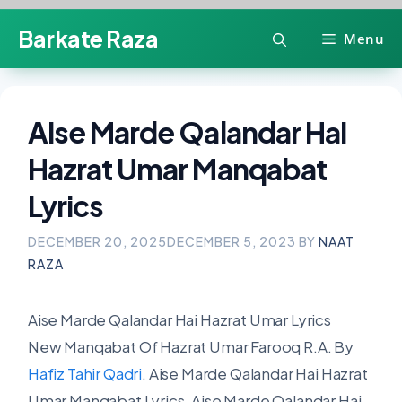
Skip
Barkate Raza
Menu
to
content
Aise Marde Qalandar Hai
Hazrat Umar Manqabat
Lyrics
DECEMBER 20, 2025
DECEMBER 5, 2023
BY
NAAT
RAZA
Aise Marde Qalandar Hai Hazrat Umar Lyrics
New Manqabat Of Hazrat Umar Farooq R.A. By
Hafiz Tahir Qadri
. Aise Marde Qalandar Hai Hazrat
Umar Manqabat Lyrics. Aise Marde Qalandar Hai