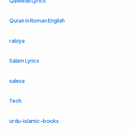
Qawwali Lyrics
Quran in Roman English
rabiya
Salam Lyrics
salesa
Tech
urdu-islamic-books