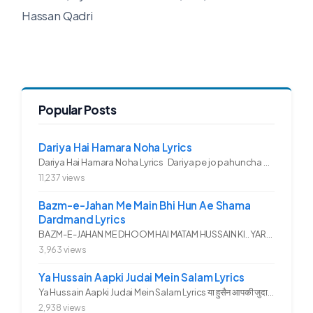
Hassan Qadri
Popular Posts
Dariya Hai Hamara Noha Lyrics
Dariya Hai Hamara Noha Lyrics Dariya pe jo pahuncha asadullah ka...
11,237 views
Bazm-e-Jahan Me Main Bhi Hun Ae Shama
Dardmand Lyrics
BAZM-E-JAHAN ME DHOOM HAI MATAM HUSSAIN KI.. YAROO YE GHAM FAZA HAI...
3,963 views
Ya Hussain Aapki Judai Mein Salam Lyrics
Ya Hussain Aapki Judai Mein Salam Lyrics या हुसैन आपकी जुदाई में...
2,938 views