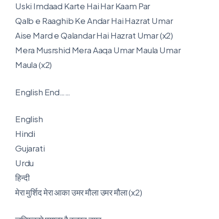
Uski Imdaad Karte Hai Har Kaam Par
Qalb e Raaghib Ke Andar Hai Hazrat Umar
Aise Mard e Qalandar Hai Hazrat Umar (x2)
Mera Musrshid Mera Aaqa Umar Maula Umar
Maula (x2)
English End……
English
Hindi
Gujarati
Urdu
हिन्दी
मेरा मुर्शिद मेरा आका उमर मौला उमर मौला (x2)