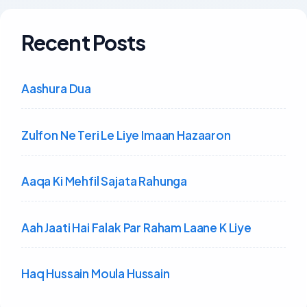
Recent Posts
Aashura Dua
Zulfon Ne Teri Le Liye Imaan Hazaaron
Aaqa Ki Mehfil Sajata Rahunga
Aah Jaati Hai Falak Par Raham Laane K Liye
Haq Hussain Moula Hussain