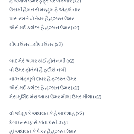
હૈ જલાલે ઉમર કુફ્ર પર બર્કબાર (x2)
ઉસકી હૈબત સે મરહૂબ હૈ એહલે નાર
પાસ રખતે વો તેવર હૈ હઝરત ઉમર
ઐસે મર્દે કલંદર હૈ હઝરત ઉમર (x2)
મૌલા ઉમર…મૌલા ઉમર (x2)
બાદ મેરે અગર કોઈ હોતે નબી (x2)
વો ઉમર હોતે યે હૈ હદીસે નબી
નાઝ મેહબૂબે દાવર હૈ હઝરત ઉમર
ઐસે મર્દે કલંદર હૈ હઝરત ઉમર (x2)
મેરા મુર્શિદ મેરા આકા ઉમર મૌલા ઉમર મૌલા (x2)
વો જો મુલ્કે અદાલત કે હૈ બાદશાહ (x2)
દેગા ઇન્સાફ સે કાંતા દસ્તે ઝફા
હાં અદાલત કે પૈકર હૈ હઝરત ઉમર