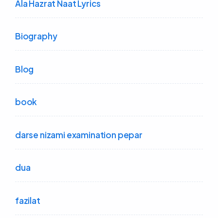
Ala Hazrat Naat Lyrics
Biography
Blog
book
darse nizami examination pepar
dua
fazilat