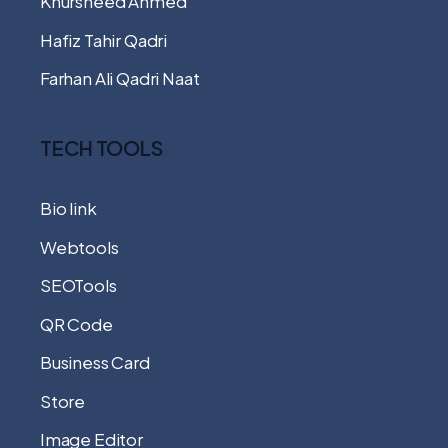
Khursheed Ahmed
Hafiz Tahir Qadri
Farhan Ali Qadri Naat
TECH TOOLS
Bio link
Webtools
SEOTools
QR Code
Business Card
Store
Image Editor