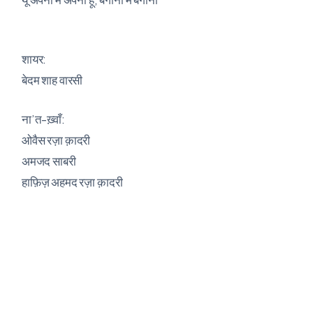
शायर:
बेदम शाह वारसी
ना’त-ख़्वाँ:
ओवैस रज़ा क़ादरी
अमजद साबरी
हाफ़िज़ अहमद रज़ा क़ादरी