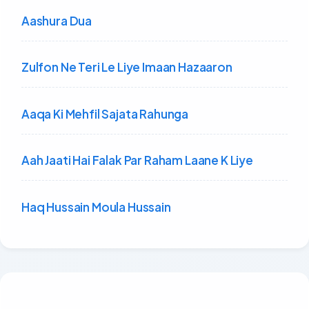
Aashura Dua
Zulfon Ne Teri Le Liye Imaan Hazaaron
Aaqa Ki Mehfil Sajata Rahunga
Aah Jaati Hai Falak Par Raham Laane K Liye
Haq Hussain Moula Hussain