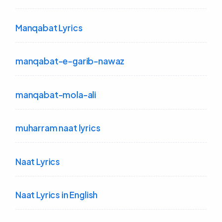
Manqabat Lyrics
manqabat-e-garib-nawaz
manqabat-mola-ali
muharram naat lyrics
Naat Lyrics
Naat Lyrics in English