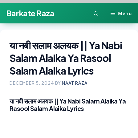
Skip
Barkate Raza
Menu
to
content
या नबी सलाम अलयक || Ya Nabi
Salam Alaika Ya Rasool
Salam Alaika Lyrics
DECEMBER 5, 2024
BY
NAAT RAZA
या नबी सलाम अलयक || Ya Nabi Salam Alaika Ya
Rasool Salam Alaika Lyrics