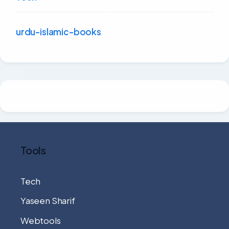
urdu-islamic-books
Tools
Tech
Yaseen Sharif
Webtools