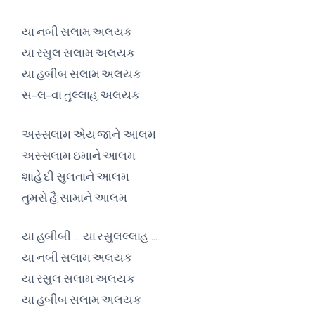
યા નબી સલામ અલયક
યા રસુલ સલામ અલયક
યા હબીબ સલામ અલયક
સ-લ-વા તુલ્લાહ અલયક
અસ્સલામ એય જાને આલમ
અસ્સલામ ઇમાને આલમ
શાહે દી સુલતાને આલમ
તુમસે હૈ સામાને આલમ
યા હબીબી … યા રસુલલ્લાહ ….
યા નબી સલામ અલયક
યા રસુલ સલામ અલયક
યા હબીબ સલામ અલયક