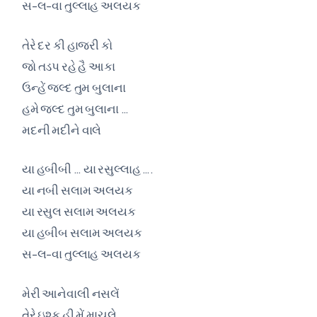
સ-લ-વા તુલ્લાહ અલયક
તેરે દર કી હાજરી કો
જો તડપ રહે હૈ આકા
ઉન્હેં જલ્દ તુમ બુલાના
હમે જલ્દ તુમ બુલાના …
મદની મદીને વાલે
યા હબીબી … યા રસુલ્લાહ ….
યા નબી સલામ અલયક
યા રસુલ સલામ અલયક
યા હબીબ સલામ અલયક
સ-લ-વા તુલ્લાહ અલયક
મેરી આનેવાલી નસલેં
તેરે ઇશ્ક હી મેં માચલે