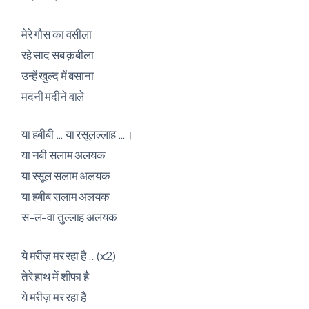
मेरे गौस का वसीला
रहे साद सब क़बीला
उन्हें खुल्द में बसाना
मदनी मदीने वाले
या हबीबी … या रसूलल्लाह …।
या नबी सलाम अलयक
या रसूल सलाम अलयक
या हबीब सलाम अलयक
स-ल-वा तुल्लाह अलयक
ये मरीज़ मर रहा है .. (x2)
तेरे हाथ में शीफा है
ये मरीज़ मर रहा है