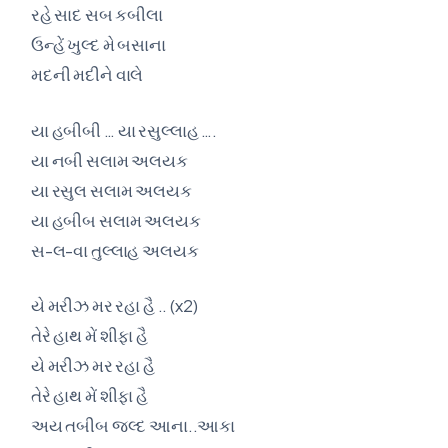
રહે સાદ સબ કબીલા
ઉન્હેં ખુલ્દ મે બસાના
મદની મદીને વાલે
યા હબીબી … યા રસુલ્લાહ ….
યા નબી સલામ અલયક
યા રસુલ સલામ અલયક
યા હબીબ સલામ અલયક
સ-લ-વા તુલ્લાહ અલયક
યે મરીઝ મર રહા હૈ .. (x2)
તેરે હાથ મેં શીફા હૈ
યે મરીઝ મર રહા હૈ
તેરે હાથ મેં શીફા હૈ
અય તબીબ જલ્દ આના..આકા