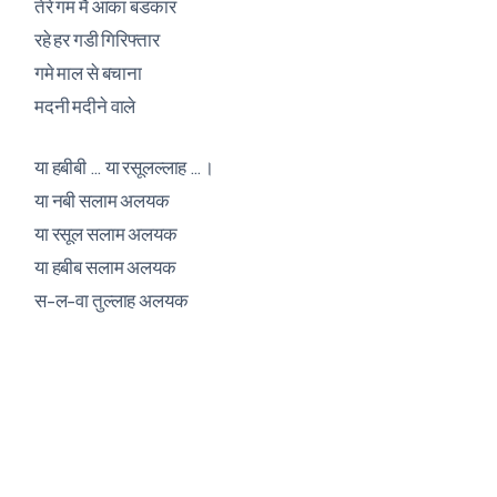
तेरे गम मैं आका बडकार
रहे हर गडी गिरिफ्तार
गमे माल से बचाना
मदनी मदीने वाले
या हबीबी … या रसूलल्लाह …।
या नबी सलाम अलयक
या रसूल सलाम अलयक
या हबीब सलाम अलयक
स-ल-वा तुल्लाह अलयक