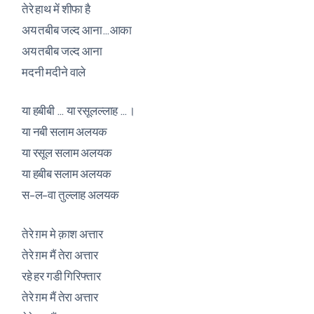
तेरे हाथ में शीफा है
अय तबीब जल्द आना…आका
अय तबीब जल्द आना
मदनी मदीने वाले
या हबीबी … या रसूलल्लाह …।
या नबी सलाम अलयक
या रसूल सलाम अलयक
या हबीब सलाम अलयक
स-ल-वा तुल्लाह अलयक
तेरे ग़म मे क़ाश अत्तार
तेरे ग़म मैं तेरा अत्तार
रहे हर गडी गिरिफ्तार
तेरे ग़म मैं तेरा अत्तार