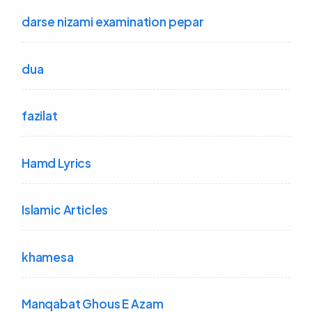
darse nizami examination pepar
dua
fazilat
Hamd Lyrics
Islamic Articles
khamesa
Manqabat Ghous E Azam