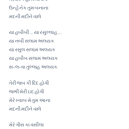
ઉન્હેં નેક તુમ બનાના
મદની મદીને વાલે
યા હબીબી … યા રસુલ્લાહ ….
યા નબી સલામ અલયક
યા રસુલ સલામ અલયક
યા હબીબ સલામ અલયક
સ-લ-વા તુલ્લાહ અલયક.
તેરી જબ કી દિદ હોગી
જભી મેરી ઇદ હોગી
મેરે ખ્વાબ મે તુમ આના
મદની મદીને વાલે
મેરે ગૌસ કા વસીલા