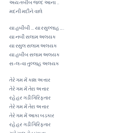
અય તબીબ જલ્દ આના ..
મદની મદીને વાલે
યા હબીબી … યા રસુલ્લાહ ….
યા નબી સલામ અલયક
યા રસુલ સલામ અલયક
યા હબીબ સલામ અલયક
સ-લ-વા તુલ્લાહ અલયક
તેરે ગમ મેં કાશ અત્તાર
તેરે ગમ મેં તેરા અત્તાર
રહે હર ગડી ગિરિફ્તાર
તેરે ગમ મેં તેરા અત્તાર
તેરે ગમ મેં આકા બડકાર
રહે હર ગડી ગિરિફ્તાર