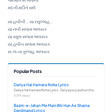
ગમે માલ સે બચાના
મદની મદીને વાલે
યા હબીબી … યા રસુલ્લાહ …
યા નબી સલામ અલયક
યા રસુલ સલામ અલયક
યા હબીબ સલામ અલયક
સ-લ-વા તુલ્લાહ અલયક
Popular Posts
Dariya Hai Hamara Noha Lyrics
Dariya Hai Hamara Noha Lyrics Dariya pe jo pahuncha asadullah ka...
11,199 views
Bazm-e-Jahan Me Main Bhi Hun Ae Shama
Dardmand Lyrics