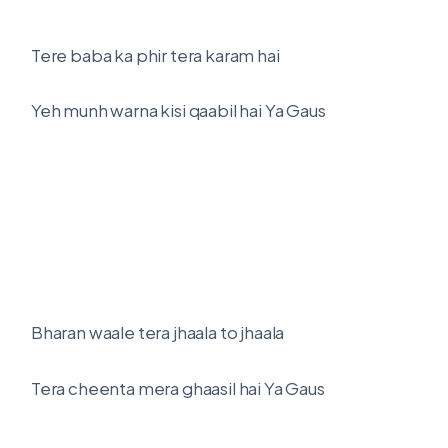
Tere baba ka phir tera karam hai
Yeh munh warna kisi qaabil hai Ya Gaus
Bharan waale tera jhaala to jhaala
Tera cheenta mera ghaasil hai Ya Gaus