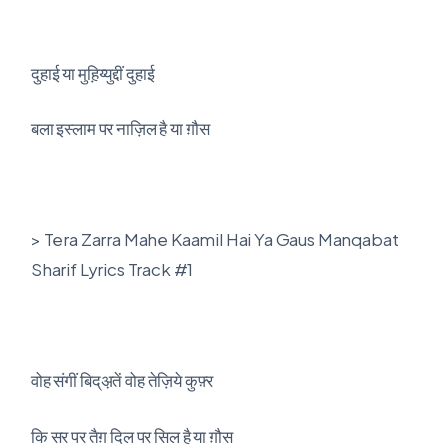
दुहाई या मुह़िय्युद्दीं दुहाई
बला इस्लाम पर नाज़िल है या ग़ौस
> Tera Zarra Mahe Kaamil Hai Ya Gaus Manqabat
Sharif Lyrics Track #1
वोह संगीं बिद्‌अ़तें वोह तेज़िये कुफ़्र
कि सर पर तैग़ दिल पर सिल है या ग़ौस