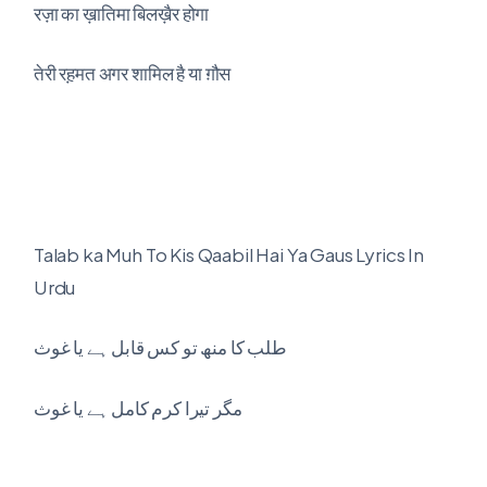
रज़ा का ख़ातिमा बिलख़ैर होगा
तेरी रह़मत अगर शामिल है या ग़ौस
Talab ka Muh To Kis Qaabil Hai Ya Gaus Lyrics In
Urdu
طلب کا منھ تو کس قابل ہے یا غوث
مگر تیرا کرم کامل ہے یا غوث