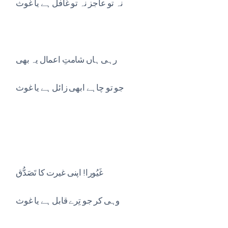
نہ تو عاجز نہ تو غافل ہے یا غوث
رہی ہاں شامتِ اعمال یہ بھی
جو تو چاہے ابھی زائل ہے یا غوث
غَیُورا! اپنی غیرت کا تَصَدُّق
وہی کر جو تِرے قابل ہے یا غوث