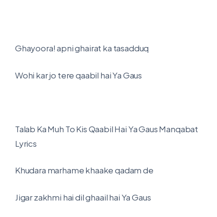
Ghayoora! apni ghairat ka tasadduq
Wohi kar jo tere qaabil hai Ya Gaus
Talab Ka Muh To Kis Qaabil Hai Ya Gaus Manqabat
Lyrics
Khudara marhame khaake qadam de
Jigar zakhmi hai dil ghaail hai Ya Gaus