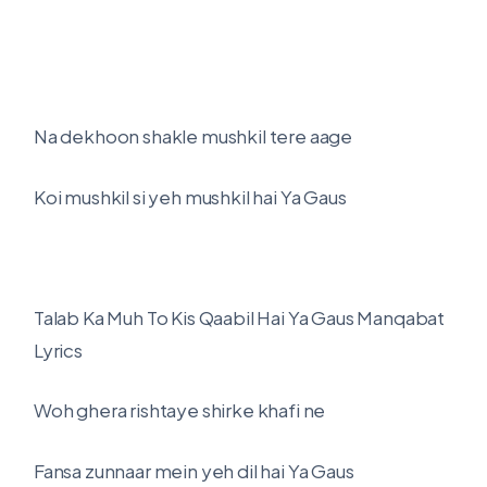
Na dekhoon shakle mushkil tere aage
Koi mushkil si yeh mushkil hai Ya Gaus
Talab Ka Muh To Kis Qaabil Hai Ya Gaus Manqabat
Lyrics
Woh ghera rishtaye shirke khafi ne
Fansa zunnaar mein yeh dil hai Ya Gaus