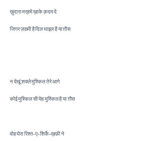
ख़ुदारा मर्‌हमे ख़ाके क़दम दे
जिगर ज़ख़्मी है दिल घाइल है या ग़ौस
न देखूं शक्ले मुश्किल तेरे आगे
कोई मुश्किल सी येह मुश्किल है या ग़ौस
वोह घेरा रिश्त-ए-शिर्के-ख़फ़ी ने