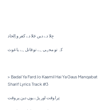
جِلا دے دیں جَلا دے کفر و اِلحاد
کہ تو محیٖی ہے تو قاتل ہے یا غوث
> Badal Ya Fard Jo Kaamil Hai Ya Gaus Manqabat
Sharif Lyrics Track #3
تِرا وقت اور پڑے یوں دین پر وقت