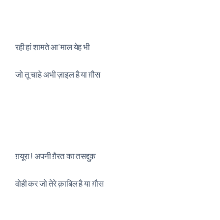
रही हां शामते आ’माल येह भी
जो तू चाहे अभी ज़ाइल है या ग़ौस
ग़यूरा ! अपनी ग़ैरत का तसद्दुक़
वोही कर जो तेरे क़ाबिल है या ग़ौस