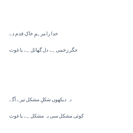
خدا را مرہمِ خاکِ قدم دے
جگر زخمی ہے دل گھائل ہے یا غوث
نہ دیکھوں شکلِ مشکل تیرے آگے
کوئی مشکل سی یہ مشکل ہے یا غوث