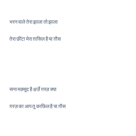
भरन वाले तेरा झाला तो झाला
तेरा छींटा मेरा ग़ासिल है या ग़ौस
सना मक़्सूद है अ़र्ज़े ग़रज़ क्या
ग़रज़ का आप तू काफ़िल है या ग़ौस