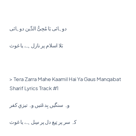
دوہائی یَا مُحِیُّ الدِّین دوہائی
بَلا اسلام پر نازل ہے یا غوث
> Tera Zarra Mahe Kaamil Hai Ya Gaus Manqabat
Sharif Lyrics Track #1
وہ سنگیں بِدعَتیں وہ تیزیِ کفر
کہ سر پر تِیغ دل پر سِل ہے یا غوث