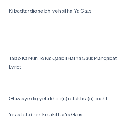
Ki badtar diq se bhi yeh sil hai Ya Gaus
Talab Ka Muh To Kis Qaabil Hai Ya Gaus Manqabat
Lyrics
Ghizaaye diq yehi khoo(n) ustukhaa(n) gosht
Ye aatish deen ki aakil hai Ya Gaus