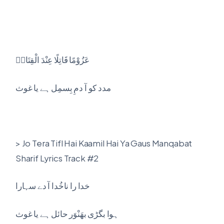
عَزُوْمًا قَاتِلًا عِنْدَ الْقِتَالٖ
مدد کو آ دمِ بِسمِل ہے یا غوث
> Jo Tera Tifl Hai Kaamil Hai Ya Gaus Manqabat
Sharif Lyrics Track #2
خدا را ناخُدا آ دے سہارا
ہوا بگڑی بھَنْوَر حائل ہے یا غوث