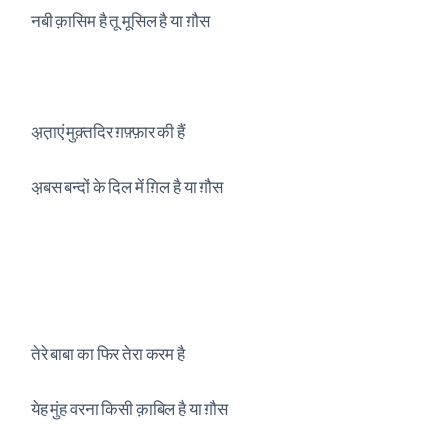
नबी क़ासिम है तू मूसिल है या ग़ौस
अ़त़ाएं मुक़्तदिर ग़फ़्फ़ार की हैं
अ़बस बन्दों के दिल में ग़िल है या ग़ौस
तेरे बाबा का फिर तेरा करम है
येह मुंह वरना किसी क़ाबिल है या ग़ौस