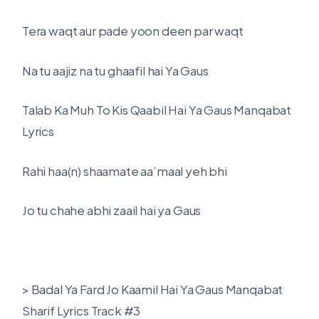
Tera waqt aur pade yoon deen par waqt
Na tu aajiz na tu ghaafil hai Ya Gaus
Talab Ka Muh To Kis Qaabil Hai Ya Gaus Manqabat
Lyrics
Rahi haa(n) shaamate aa’maal yeh bhi
Jo tu chahe abhi zaail hai ya Gaus
> Badal Ya Fard Jo Kaamil Hai Ya Gaus Manqabat
Sharif Lyrics Track #3