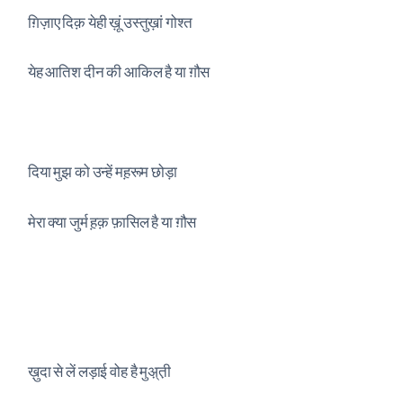
ग़िज़ाए दिक़ येही ख़ूं उस्तुख़ां गोश्त
येह आतिश दीन की आकिल है या ग़ौस
दिया मुझ को उन्हें मह़रूम छोड़ा
मेरा क्या जुर्म ह़क़ फ़ासिल है या ग़ौस
ख़ुदा से लें लड़ाई वोह है मुअ़्‌त़ी