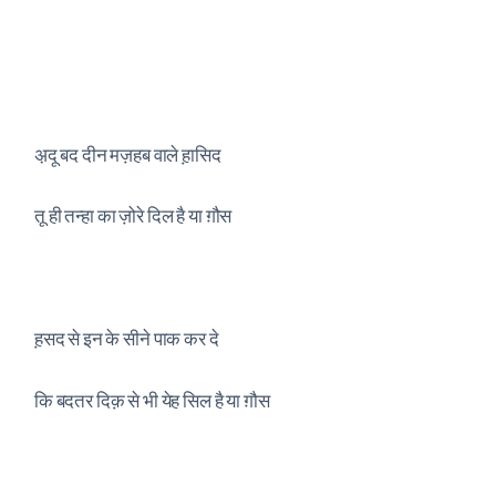
अ़दू बद दीन मज़हब वाले ह़ासिद
तू ही तन्हा का ज़ोरे दिल है या ग़ौस
ह़सद से इन के सीने पाक कर दे
कि बदतर दिक़ से भी येह सिल है या ग़ौस