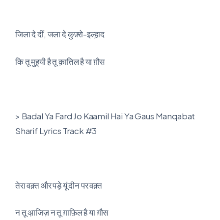
जिला दे दीं, जला दे कुफ़्रो-इल्ह़ाद
कि तू मुह़्‌यी है तू क़ातिल है या ग़ौस
> Badal Ya Fard Jo Kaamil Hai Ya Gaus Manqabat
Sharif Lyrics Track #3
तेरा वक़्त और पड़े यूं दीन पर वक़्त
न तू अ़ाजिज़ न तू ग़ाफ़िल है या ग़ौस