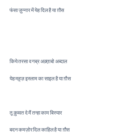
फंसा ज़ुन्नार में येह दिल है या ग़ौस
किये तरसा व गब्र अक़्त़ाबो अब्दाल
येह मह़्‌ज़ इस्लाम का साइल है या ग़ौस
तू क़ुव्वत दे मैं तन्हा काम बिस्यार
बदन कमज़ोर दिल काहिल है या ग़ौस