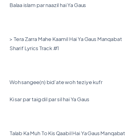
Balaa islam par naazil hai Ya Gaus
> Tera Zarra Mahe Kaamil Hai Ya Gaus Manqabat
Sharif Lyrics Track #1
Woh sangee(n) bid’ate woh teziye kufr
Ki sar par taig dil par sil hai Ya Gaus
Talab Ka Muh To Kis Qaabil Hai Ya Gaus Manqabat