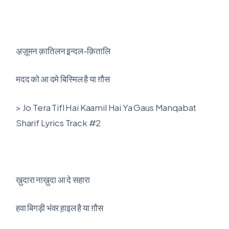
अ़ज़ूमन क़ातिलन इ़न्दल-क़ितालि
मदद को आ दमे बिस्मिल है या ग़ौस
> Jo Tera Tifl Hai Kaamil Hai Ya Gaus Manqabat
Sharif Lyrics Track #2
ख़ुदारा नाख़ुदा आ दे सहारा
हवा बिगड़ी भंवर ह़ाइल है या ग़ौस