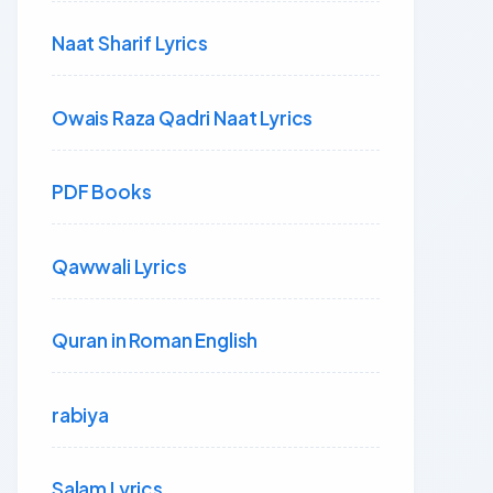
Naat Sharif Lyrics
Owais Raza Qadri Naat Lyrics
PDF Books
Qawwali Lyrics
Quran in Roman English
rabiya
Salam Lyrics