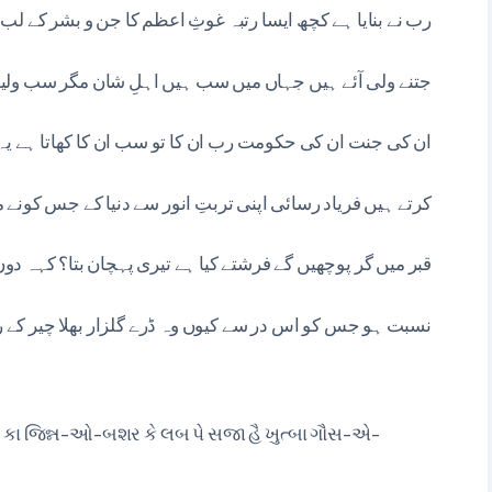
رب نے بنایا ہے کچھ ایسا رتبہ غوثِ اعظم کا جن و بشر کے ل
جتنے ولی آئے ہیں جہاں میں سب ہیں اہلِ شان مگر سب ولیوں
ان کی جنت ان کی حکومت رب ان کا تو سب ان کا کھاتا ہے یہ
کرتے ہیں فریاد رسائی اپنی تربتِ انور سے دنیا کے جس کونے 
قبر میں گر پوچھیں گے فرشتے کیا ہے تیری پہچان بتا؟ کہہ دوں
نسبت ہو جس کو اس در سے کیوں وہ ڈرے گلزار بھلا چیر کے رکھ
કા જિન્ન-ઓ-બશર કે લબ પે સજા હૈ ખુત્બા ગૌસ-એ-