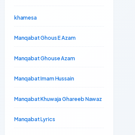
khamesa
Manqabat Ghous E Azam
Manqabat Ghouse Azam
Manqabat Imam Hussain
Manqabat Khuwaja Ghareeb Nawaz
Manqabat Lyrics