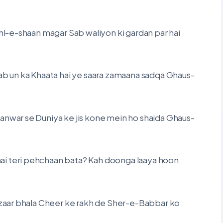
ahl-e-shaan magar Sab waliyon ki gardan par hai
sab un ka Khaata hai ye saara zamaana sadqa Ghaus-
-anwar se Duniya ke jis kone mein ho shaida Ghaus-
ai teri pehchaan bata? Kah doonga laaya hoon
ulzaar bhala Cheer ke rakh de Sher-e-Babbar ko