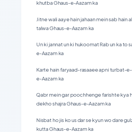
khutba Ghaus-e-Aazam ka
Jitne wali aaye hain jahaan mein sab hain 
talwa Ghaus-e-Aazam ka
Un ki jannat un ki hukoomat Rab un ka to 
e-Aazam ka
Karte hain faryaad-rasaaee apni turbat-e
e-Aazam ka
Qabr mein gar poochhenge farishte kya h
dekho shajra Ghaus-e-Aazam ka
Nisbat ho jis ko us dar se kyun wo dare g
kutta Ghaus-e-Aazam ka