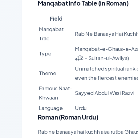
Manqabat Info Table (in Roman)
Field
Manqabat
Rab Ne Banaaya Hai Kuch
Title
Manqabat-e-Ghaus-e-Azam (Praise
Type
عَلَيْهِ – Sultan-ul-Awliya)
Unmatched spiritual rank o
Theme
even the fiercest enemies 
Famous Naat-
Sayyed Abdul Wasi Razvi
Khwaan
Language
Urdu
Roman (Roman Urdu)
Rab ne banaaya hai kuchh aisa rutba Ghau