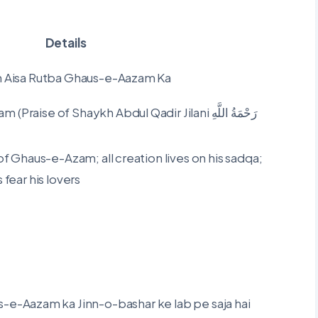
Details
h Aisa Rutba Ghaus-e-Aazam Ka
 of Shaykh Abdul Qadir Jilani رَحْمَةُ اللَّهِ
f Ghaus-e-Azam; all creation lives on his sadqa;
fear his lovers
s-e-Aazam ka Jinn-o-bashar ke lab pe saja hai