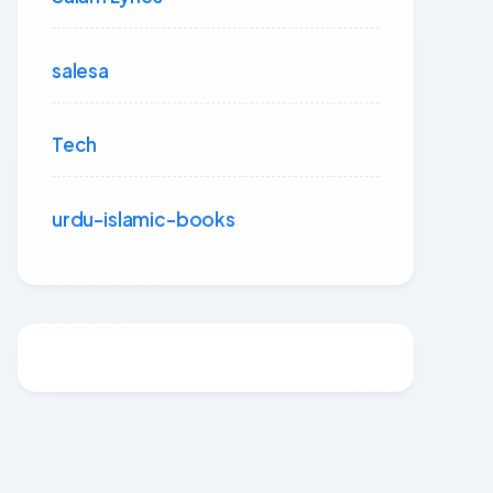
salesa
Tech
urdu-islamic-books