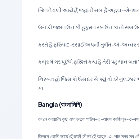
જિતને વલી આયે હૈં જહાં મેં સબ હૈં અહલ-એ-શ
ઉન કી જન્નત ઉન કી હુકૂમત રબ ઉન કા તો સબ 
કરતે હૈં ફરિયાદ-રસાઈ અપની તુર્બત-એ-અન્વર સ
કબ્ર મેં ગર પૂછેંગે ફરિશ્તે ક્યા હૈ તેરી પહચાન
નિસ્બત હો જિસ કો ઉસ દર સે ક્યું વો ડરે ગુલઝ
કા
Bangla (বাংলা লিপি)
রব নে বনায়া হৈ কুছ এসা রুতবা গাউস-এ-আযম কা জিন্ন-ও-বশ
জিতনে ওয়ালী আয়ে হৈঁ জাহাঁ মেঁ সব হৈঁ আহল-এ-শান মগর সব 