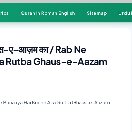
rics
Quran In Roman English
Sitemap
Urdu 
्बा ग़ौस-ए-आज़म का / Rab Ne
isa Rutba Ghaus-e-Aazam
/ Rab Ne Banaaya Hai Kuchh Aisa Rutba Ghaus-e-Aazam