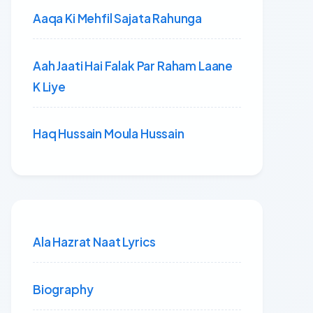
Aaqa Ki Mehfil Sajata Rahunga
Aah Jaati Hai Falak Par Raham Laane
K Liye
Haq Hussain Moula Hussain
Ala Hazrat Naat Lyrics
Biography