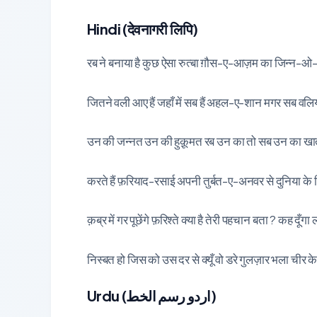
Hindi (देवनागरी लिपि)
रब ने बनाया है कुछ ऐसा रुत्बा ग़ौस-ए-आज़म का जिन्न-ओ
जितने वली आए हैं जहाँ में सब हैं अहल-ए-शान मगर सब वलि
उन की जन्नत उन की हुक़ूमत रब उन का तो सब उन का खा
करते हैं फ़रियाद-रसाई अपनी तुर्बत-ए-अनवर से दुनिया के
क़ब्र में गर पूछेंगे फ़रिश्ते क्या है तेरी पहचान बता ? कह द
निस्बत हो जिस को उस दर से क्यूँ वो डरे गुलज़ार भला चीर 
Urdu (اردو رسم الخط)