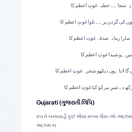
ب پہ سجا ہے خطبہ غوثِ اعظم کا
 کی گردن پر ہے تلوا غوثِ اعظم کا
 سارا زمانہ صدقہ غوثِ اعظم کا
میں ہو شیدا غوثِ اعظم کا
 گا لایا ہوں دیکھو شجرہ غوثِ اعظم کا
 دے شیرِ ببر کو کتا غوثِ اعظم کا
Gujarati (ગુજરાતી લિપિ)
રબ ને બનાયા હૈ કુછ ઐસા રુત્બા ગૌસ-એ-આઝમ 
આઝમ કા