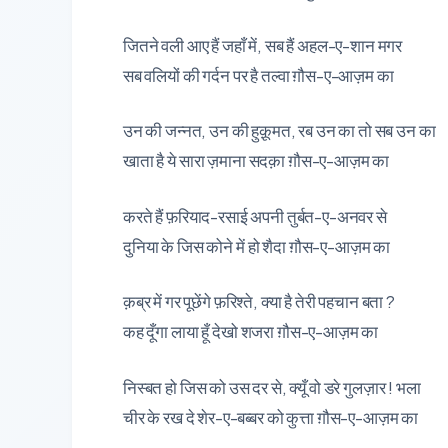
जितने वली आए हैं जहाँ में, सब हैं अहल-ए-शान मगर
सब वलियों की गर्दन पर है तल्वा ग़ौस-ए-आज़म का
उन की जन्नत, उन की हुक़ूमत, रब उन का तो सब उन का
खाता है ये सारा ज़माना सदक़ा ग़ौस-ए-आज़म का
करते हैं फ़रियाद-रसाई अपनी तुर्बत-ए-अनवर से
दुनिया के जिस कोने में हो शैदा ग़ौस-ए-आज़म का
क़ब्र में गर पूछेंगे फ़रिश्ते, क्या है तेरी पहचान बता ?
कह दूँगा लाया हूँ देखो शजरा ग़ौस-ए-आज़म का
निस्बत हो जिस को उस दर से, क्यूँ वो डरे गुलज़ार ! भला
चीर के रख दे शेर-ए-बब्बर को कुत्ता ग़ौस-ए-आज़म का