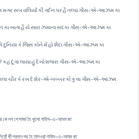
ાન મગર સબ વલિયોં કી ગર્દન પર હૈ તલ્વા ગૌસ-એ-આઝમ કા
ઉન કા ખાતા હૈ યે સારા ઝમાના સદકા ગૌસ-એ-આઝમ કા
ે દુનિયા કે જિસ કોને મેં હો શૈદા ગૌસ-એ-આઝમ કા
 બતા ? કહ દૂંગા લાયા હું દેખો શજરા ગૌસ-એ-આઝમ કા
ાર ભલા ચીર કે રખ દે શેર-એ-બબ્બર કો કુત્તા ગૌસ-એ-આઝમ
র কে লব পে সাজা হৈ খুতবা গাউস-এ-আযম কা
ওলিয়োঁ কী গরদান পর হৈ তালওয়া গাউস-এ-আযম কা