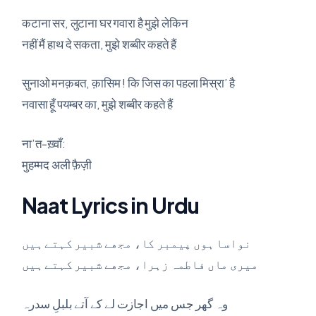
कटाना सर, लुटाना घर गवारा है मुझे लेकिन
नहीं मैं हाथ दे सकता, मुझे शब्बीर कहते हैं
सुनाओ मनक़बत, क़ासिम ! कि जिस का पहला मिस्रा’ है
नवासा हूँ पयम्बर का, मुझे शब्बीर कहते हैं
ना’त-ख़्वाँ:
मुहम्मद अली फ़ैज़ी
Naat Lyrics in Urdu
نواسا ہوں پیمبر کا، مجھے شبیر کہتے ہیں
میری ماں فاطمہ زہرا، مجھے شبیر کہتے ہیں
وہ گھر جس میں اجازت لے کے آتے بلبلِ سدرہ