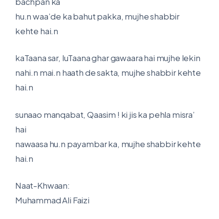
bachpan ka
hu.n waa’de ka bahut pakka, mujhe shabbir
kehte hai.n
kaTaana sar, luTaana ghar gawaara hai mujhe lekin
nahi.n mai.n haath de sakta, mujhe shabbir kehte
hai.n
sunaao manqabat, Qaasim ! ki jis ka pehla misra’
hai
nawaasa hu.n payambar ka, mujhe shabbir kehte
hai.n
Naat-Khwaan:
Muhammad Ali Faizi