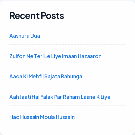
Recent Posts
Aashura Dua
Zulfon Ne Teri Le Liye Imaan Hazaaron
Aaqa Ki Mehfil Sajata Rahunga
Aah Jaati Hai Falak Par Raham Laane K Liye
Haq Hussain Moula Hussain