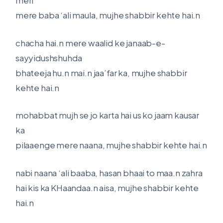
meri
mere baba ‘ali maula, mujhe shabbir kehte hai.n
chacha hai.n mere waalid ke janaab-e-
sayyidushshuhda
bhateeja hu.n mai.n jaa’far ka, mujhe shabbir
kehte hai.n
mohabbat mujh se jo karta hai us ko jaam kausar
ka
pilaaenge mere naana, mujhe shabbir kehte hai.n
nabi naana ‘ali baaba, hasan bhaai to maa.n zahra
hai kis ka KHaandaa.n aisa, mujhe shabbir kehte
hai.n