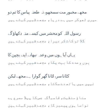
مجھے مجبور مت سمجھو، نہ طعنہ پیاس کا تم دو
میری ٹھوکر میں ہے دریا، مجھے شبیر کہتے ہیں
رسول اللہ کو محشر میں کیسے منہ دکھاؤ گے
گلا تم کاٹ کر میرا، مجھے شبیر کہتے ہیں
یہاں آیا ہوں میں وعدہ نبھانے اپنے بچپن کا
ہوں وعدے کا بہت پکا، مجھے شبیر کہتے ہیں
کٹانا سر، لٹانا گھر گوارا ہے مجھے لیکن
نہیں میں ہاتھ دے سکتا، مجھے شبیر کہتے ہیں
سناؤ منقبت، قاسم! کہ جس کا پہلا مصرع ہے
نواسا ہوں پیمبر کا، مجھے شبیر کہتے ہیں