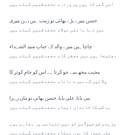
اسی گھر کا ہوں پروردہ، مجھے شبیر کہتے ہیں
حسن میرے بڑے بھائی تو زینب ہیں بہن میری
میرے بابا علی مولا، مجھے شبیر کہتے ہیں
چاچا ہیں میرے والد کے جنابِ سید الشہداء
بھتیجا ہوں میں جعفر کا، مجھے شبیر کہتے ہیں
محبت مجھ سے جو کرتا ہے اس کو جامِ کوثر کا
پلائیں گے میرے نانا، مجھے شبیر کہتے ہیں
نبی نانا، علی بابا، حسن بھائی تو ماں زہرا
ہے کس کا خاندان ایسا، مجھے شبیر کہتے ہیں
یزیدی فوجیو! سن لو میں تنہا سب پہ بھاری ہوں
علی حیدر کا ہوں بیٹا، مجھے شبیر کہتے ہیں