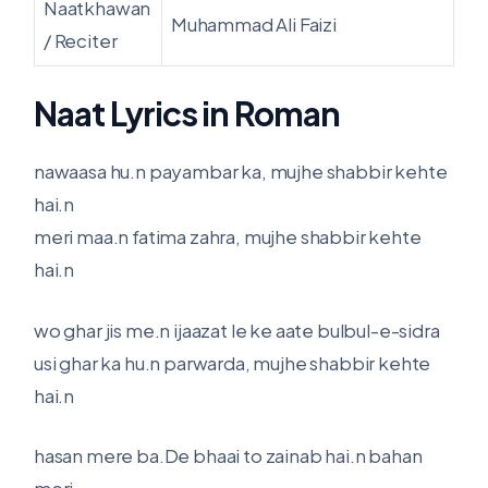
Naatkhawan
Muhammad Ali Faizi
/ Reciter
Naat Lyrics in Roman
nawaasa hu.n payambar ka, mujhe shabbir kehte
hai.n
meri maa.n fatima zahra, mujhe shabbir kehte
hai.n
wo ghar jis me.n ijaazat le ke aate bulbul-e-sidra
usi ghar ka hu.n parwarda, mujhe shabbir kehte
hai.n
hasan mere ba.De bhaai to zainab hai.n bahan