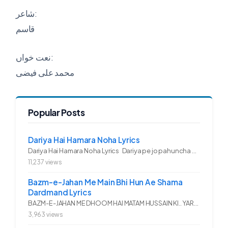
شاعر:
قاسم
نعت خواں:
محمد علی فیضی
Popular Posts
Dariya Hai Hamara Noha Lyrics
Dariya Hai Hamara Noha Lyrics Dariya pe jo pahuncha asadullah ka...
11,237 views
Bazm-e-Jahan Me Main Bhi Hun Ae Shama
Dardmand Lyrics
BAZM-E-JAHAN ME DHOOM HAI MATAM HUSSAIN KI.. YAROO YE GHAM FAZA HAI...
3,963 views