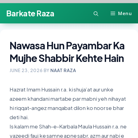
Skip
Barkate Raza
Menu
to
content
Nawasa Hun Payambar Ka
Mujhe Shabbir Kehte Hain
JUNE 23, 2026
BY
NAAT RAZA
Hazrat Imam Hussain r.a. ki shuja’at aur unke
azeem khandani martabe par mabni yeh nihayat
hi riqqat-angez manqabat dilon ko noor se bhar
deti hai.
Is kalam me Shah-e-Karbala Maula Hussain r.a. ne
yazeedi fauj ke samne apne sabr, azm aur nabi e