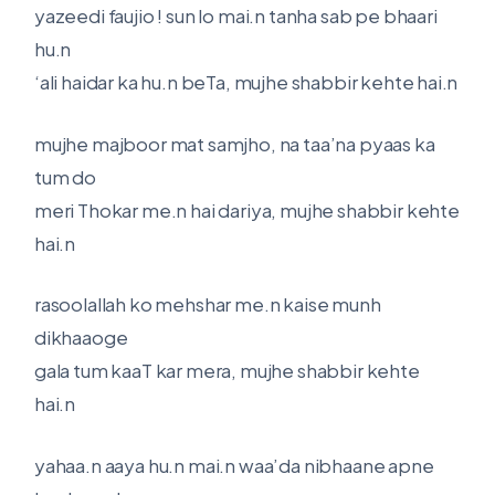
yazeedi faujio ! sun lo mai.n tanha sab pe bhaari
hu.n
‘ali haidar ka hu.n beTa, mujhe shabbir kehte hai.n
mujhe majboor mat samjho, na taa’na pyaas ka
tum do
meri Thokar me.n hai dariya, mujhe shabbir kehte
hai.n
rasoolallah ko mehshar me.n kaise munh
dikhaaoge
gala tum kaaT kar mera, mujhe shabbir kehte
hai.n
yahaa.n aaya hu.n mai.n waa’da nibhaane apne