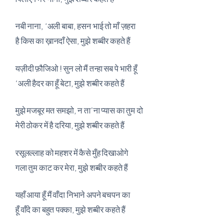
नबी नाना, ‘अली बाबा, हसन भाई तो माँ ज़हरा
है किस का ख़ानदाँ ऐसा, मुझे शब्बीर कहते हैं
यज़ीदी फ़ौजिओ ! सुन लो मैं तन्हा सब पे भारी हूँ
‘अली हैदर का हूँ बेटा, मुझे शब्बीर कहते हैं
मुझे मजबूर मत समझो, न ता’ना प्यास का तुम दो
मेरी ठोकर में है दरिया, मुझे शब्बीर कहते हैं
रसूलल्लाह को महशर में कैसे मुँह दिखाओगे
गला तुम काट कर मेरा, मुझे शब्बीर कहते हैं
यहाँ आया हूँ मैं वाँदा निभाने अपने बचपन का
हूँ वाँदे का बहुत पक्का, मुझे शब्बीर कहते हैं