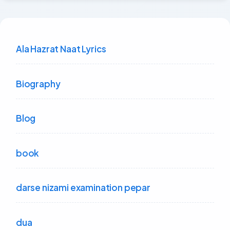
Ala Hazrat Naat Lyrics
Biography
Blog
book
darse nizami examination pepar
dua