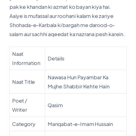
pak ke khandan ki azmat ko bayan kiya hai.
Aaiye is mufassal aur roohani kalam ke zariye
Shohada-e-Karbala ki bargah me darood-o-
salam aur sachhi aqeedat ka nazrana pesh karein.
Naat
Details
Information
Nawasa Hun Payambar Ka
Naat Title
Mujhe Shabbir Kehte Hain
Poet /
Qasim
Writer
Category
Manqabat-e-Imam Hussain