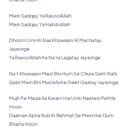
Mein Sadqay Ya RasoolAllah
Mein Sadqay Ya HabibAllah
Dhoom Unn Ki Naa Khuwaani Ki Machatay
Jayeinge
Ya RasoolAllah Ka Na’ra Lagatay Jayeinge
Na’t Khuwaani Maut Bhi Hum Se Chura Sakti Nahi
Qabr Mein Bhi Mustafa Ke Geet Gaatay Jayeinge
Mujh Pe Maula Ka Karam Hai Unki Naatein Parhta
Hoon
Daaman Apna Rub Ki Rehmat Se Mein Har Dum
Bharta Hoon