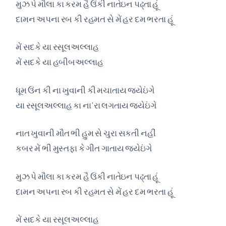
મુઝ પે મૌલા કા કરમ હૈ ઉંકી નાતેઇન પઢ્તા હૂં
દામન અપના રબ કી રહમત સે મેં હર દમ ભરતા હૂં
મેં સદકે યા રસૂલઅલ્લાહ
મેં સદકે યા હબીબઅલ્લાહ
ધૂમ ઉંન કી ના ખુવાની કી મચાતાય જયેઇંગે
યા રસૂલઅલ્લાહ કા ના’રા લગતાય જયેઇંગે
નાત ખુવાની મૌત ભી હુમ સે ચુરા સકતી નહીં
કબર મેં ભી મુસ્તફા કે ગીત ગાતાય જયેઇંગે
મુઝ પે મૌલા કા કરમ હૈ ઉંકી નાતેઇન પઢ્તા હૂં
દામન અપના રબ કી રહમત સે મેં હર દમ ભરતા હૂં
મેં સદકે યા રસૂલઅલ્લાહ