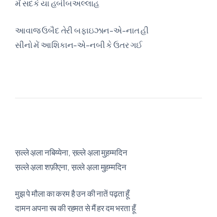
મેં સદકે યા હબીબઅલ્લાહ
આવાજ ઉબૈદ તેરી બફાઇઝાન-એ-નાત હી
સીનો મેં આશિકાન-એ-નબી કે ઉતર ગઈ
स़ल्ले अ़ला नबिय्येना, स़ल्ले अ़ला मुह़म्मदिन
स़ल्ले अ़ला शफ़ीएना, स़ल्ले अ़ला मुह़म्मदिन
मुझ पे मौला का करम है उन की नातें पढ़ता हूँ
दामन अपना रब की रहमत से मैं हर दम भरता हूँ