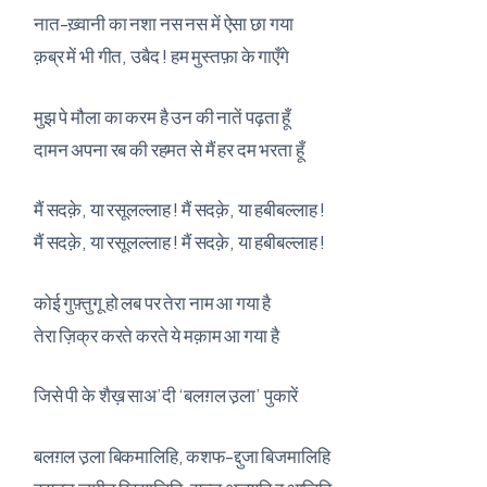
नात-ख़्वानी का नशा नस नस में ऐसा छा गया
क़ब्र में भी गीत, उबैद ! हम मुस्तफ़ा के गाएँगे
मुझ पे मौला का करम है उन की नातें पढ़ता हूँ
दामन अपना रब की रहमत से मैं हर दम भरता हूँ
मैं सदक़े, या रसूलल्लाह ! मैं सदक़े, या हबीबल्लाह !
मैं सदक़े, या रसूलल्लाह ! मैं सदक़े, या हबीबल्लाह !
कोई गुफ़्तुगू हो लब पर तेरा नाम आ गया है
तेरा ज़िक्र करते करते ये मक़ाम आ गया है
जिसे पी के शैख़ साअ’दी ‘बलग़ल उ़ला’ पुकारें
बलग़ल उ़ला बिकमालिहि, कशफ-द्दुजा बिजमालिहि