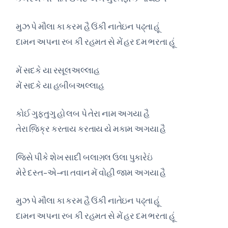
મુઝ પે મૌલા કા કરમ હૈ ઉંકી નાતેઇન પઢ્તા હૂં
દામન અપના રબ કી રહમત સે મેં હર દમ ભરતા હૂં
મેં સદકે યા રસૂલઅલ્લાહ
મેં સદકે યા હબીબઅલ્લાહ
કોઈ ગુફ્તુગુ હો લબ પે તેરા નામ અગયા હૈ
તેરા જ઼િક્ર કરતાય કરતાય યે મકામ અગયા હૈ
જિસે પીકે શેખ સાદી બલાગ઼લ ઉલા પુકારેઇં
મેરે દસ્ત-એ-ના તવાન મેં વોહી જામ અગયા હૈ
મુઝ પે મૌલા કા કરમ હૈ ઉંકી નાતેઇન પઢ્તા હૂં
દામન અપના રબ કી રહમત સે મેં હર દમ ભરતા હૂં