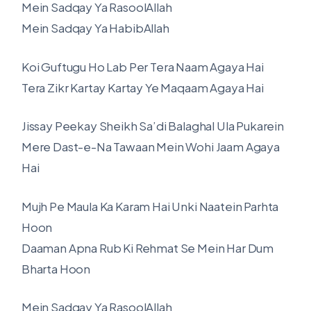
Mein Sadqay Ya RasoolAllah
Mein Sadqay Ya HabibAllah
Koi Guftugu Ho Lab Per Tera Naam Agaya Hai
Tera Zikr Kartay Kartay Ye Maqaam Agaya Hai
Jissay Peekay Sheikh Sa’di Balaghal Ula Pukarein
Mere Dast-e-Na Tawaan Mein Wohi Jaam Agaya
Hai
Mujh Pe Maula Ka Karam Hai Unki Naatein Parhta
Hoon
Daaman Apna Rub Ki Rehmat Se Mein Har Dum
Bharta Hoon
Mein Sadqay Ya RasoolAllah