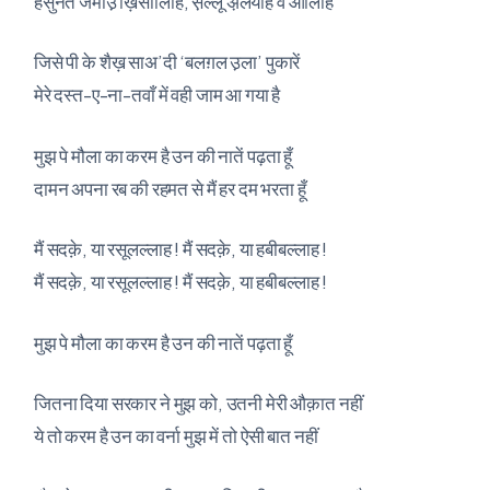
हसुनत जमीउ़ ख़िसालिहि, स़ल्लू अ़लयहि व आलिहि
जिसे पी के शैख़ साअ’दी ‘बलग़ल उ़ला’ पुकारें
मेरे दस्त-ए-ना-तवाँ में वही जाम आ गया है
मुझ पे मौला का करम है उन की नातें पढ़ता हूँ
दामन अपना रब की रहमत से मैं हर दम भरता हूँ
मैं सदक़े, या रसूलल्लाह ! मैं सदक़े, या हबीबल्लाह !
मैं सदक़े, या रसूलल्लाह ! मैं सदक़े, या हबीबल्लाह !
मुझ पे मौला का करम है उन की नातें पढ़ता हूँ
जितना दिया सरकार ने मुझ को, उतनी मेरी औक़ात नहीं
ये तो करम है उन का वर्ना मुझ में तो ऐसी बात नहीं