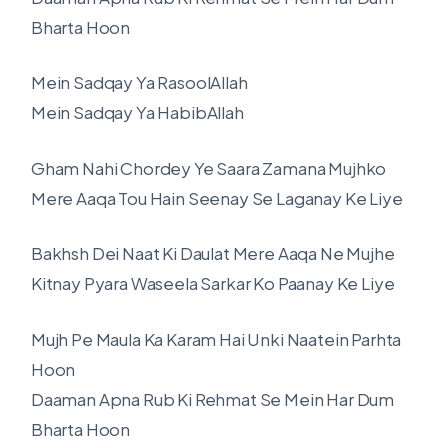
Bharta Hoon
Mein Sadqay Ya RasoolAllah
Mein Sadqay Ya HabibAllah
Gham Nahi Chordey Ye Saara Zamana Mujhko
Mere Aaqa Tou Hain Seenay Se Laganay Ke Liye
Bakhsh Dei Naat Ki Daulat Mere Aaqa Ne Mujhe
Kitnay Pyara Waseela Sarkar Ko Paanay Ke Liye
Mujh Pe Maula Ka Karam Hai Unki Naatein Parhta
Hoon
Daaman Apna Rub Ki Rehmat Se Mein Har Dum
Bharta Hoon