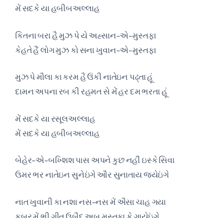
મેં સદકે યા હબીબઅલ્લાહ
કિતના બરા હૈ મુઝ પે યે અહ્સાન-એ-મુસ્તફા
કેહતે હૈં લોગ મુઝ કો સના ખુવાન-એ-મુસ્તફા
મુઝ પે મૌલા કા કરમ હૈ ઉંકી નાતેઇન પઢ્તા હૂં
દામન અપના રબ કી રહમત સે મેં હર દમ ભરતા હૂં
મેં સદકે યા રસૂલઅલ્લાહ
મેં સદકે યા હબીબઅલ્લાહ
બેહેર-એ-બખ્શિશ પાસ અપને કુછ નહીં ઇસ્કે સિવા
ઉમર ભર નાતેઇન સુનેઇંગે ઔર સુનાતાય જયેઇંગે
નાત ખુવાની કા નશા નસ-નસ મેં ઐસા ચાહ ગયા
કબર મેં ભી ગીત ઉબૈદ અબ મુસ્તફા કે ગાયેઇંગે