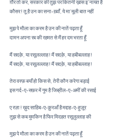
ग़ौर तो कर, सरकार की तुझ पर कितनी ख़ास इ’नायत है
कौसर ! तू है उन का सना-ख़्वाँ, ये मा’मूली बात नहीं
मुझ पे मौला का करम है उन की नातें पढ़ता हूँ
दामन अपना रब की रहमत से मैं हर दम भरता हूँ
मैं सदक़े, या रसूलल्लाह ! मैं सदक़े, या हबीबल्लाह !
मैं सदक़े, या रसूलल्लाह ! मैं सदक़े, या हबीबल्लाह !
तेरा वस्फ़ बयाँ हो किस से, तेरी कौन करेगा बड़ाई
इस गर्द-ए-सफ़र में गुम है जिब्रील-ए-अमीं की रसाई
ए रज़ा ! ख़ुद साहिब-ए-क़ुरआँ है मद्दाह-ए-हुज़ूर
तुझ से कब मुमकिन है फिर मिदहत रसूलुल्लाह की
मुझ पे मौला का करम है उन की नातें पढ़ता हूँ