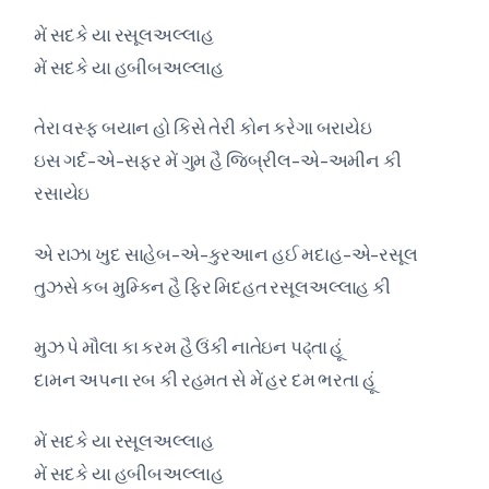
મેં સદકે યા રસૂલઅલ્લાહ
મેં સદકે યા હબીબઅલ્લાહ
તેરા વસ્ફ બયાન હો કિસે તેરી કોન કરેગા બરાયેઇ
ઇસ ગર્દ-એ-સફર મેં ગુમ હૈ જિબ્રીલ-એ-અમીન કી
રસાયેઇ
એ રાઝા ખુદ સાહેબ-એ-કુરઆન હઈ મદાહ-એ-રસૂલ
તુઝસે કબ મુમ્કિન હૈ ફિર મિદહત રસૂલઅલ્લાહ કી
મુઝ પે મૌલા કા કરમ હૈ ઉંકી નાતેઇન પઢ્તા હૂં
દામન અપના રબ કી રહમત સે મેં હર દમ ભરતા હૂં
મેં સદકે યા રસૂલઅલ્લાહ
મેં સદકે યા હબીબઅલ્લાહ