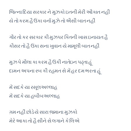
જિત્ના દિયા સરકાર ને મુઝકો ઇતની મેરી ઔકાત નહીં
યે તો કરમ હૈ ઉંકા વર્ના મુઝે તો ઐસી બાત નહીં
ગૌર તો કર સરકાર કી મુઝપર કિતની ખાસ ઇનાયત હૈ
કૌસર તો હૈ ઉંકા સના ખુવાન યે મામૂલી બાત નહીં
મુઝ પે મૌલા કા કરમ હૈ ઉંકી નાતેઇન પઢ્તા હૂં
દામન અપના રબ કી રહમત સે મેં હર દમ ભરતા હૂં
મેં સદકે યા રસૂલઅલ્લાહ
મેં સદકે યા હબીબઅલ્લાહ
ગ઼મ નહીં છોડે યે સારા જ઼માના મુઝકો
મેરે આકા તો હૈ સીને સે લગાને કે લિએ