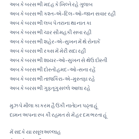
અબ કે બરસ ભી મદહ કે ખિલ્તે રહે ગુલાબ
અબ કે બરસ ભી કશ્ત-એ-દિલ-ઓ-જાન સવાર રહી
અબ કે બરસ ભી લબ પે તરાના થા નાત કા
અબ કે બરસ ભી ચાર સૌ મહકી સબા રહી
અબ કે બરસ ભી શહેર-એ-સુખન મેં થે રોનાકેં
અબ કે બરસ ભી રક્સ મેં મેરી સદા રહી
અબ કે બરસ ભી શાયર-ઓ-સુખન સે થેઉ દોસ્તી
અબ કે બરસ ભી દોસ્તોં હમદ-ઓ-સના રહેં
અબ કે બરસ ભી તાજ઼કિરા-એ-મુસ્તફા રહે
અબ કે બરસ ભી ગુફ્તૂગુ સલ્લે આલા રહે
મુઝ પે મૌલા કા કરમ હૈ ઉંકી નાતેઇન પઢ્તા હૂં
દામન અપના રબ કી રહમત સે મેં હર દમ ભરતા હૂં
મેં સદકે યા રસૂલઅલ્લાહ