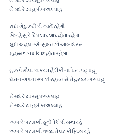
મેં સદકે યા હબીબઅલ્લાહ
સદાએં દુરૂદોં કી આતેં રહેંગી
જિન્હે સુંકે દિલ શાદ શાદ હોતા રહેગા
ખુદા અહલ-એ-સુન્નત કો આબાદ રખે
મુહમ્મદ કા મીલાદ હોતા રહેગા
મુઝ પે મૌલા કા કરમ હૈ ઉંકી નાતેઇન પઢ્તા હૂં
દામન અપના રબ કી રહમત સે મેં હર દમ ભરતા હૂં
મેં સદકે યા રસૂલઅલ્લાહ
મેં સદકે યા હબીબઅલ્લાહ
અબ કે બરસ ભી હૂંતોં પે ઉંકી સના રહે
અબ કે બરસ ભી વજદ મેં ઘર કી ફિઝા રહે