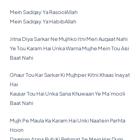
Mein Sadqay Ya RasoolAllah
Mein Sadqay Ya HabibAllah
Jitna Diya Sarkar Ne Mujhko Itni Meri Auqaat Nahi
Ye Tou Karam Hai Unka Warna Mujhe Mein Tou Aisi
Baat Nahi
Ghaur Tou Kar Sarkar Ki Mujhper Kitni Khaas Inayat
Hai
Kausar Tou Hai Unka Sana Khuwaan Ye Ma’mooli
Baat Nahi
Mujh Pe Maula Ka Karam Hai Unki Naatein Parhta
Hoon
Daaman Apna Rub Ki Rehmat Se Mein Har Dum