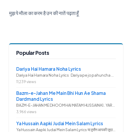
मुझ पे मौला का करम है उन की नातें पढ़ता हूँ
Popular Posts
Dariya Hai Hamara Noha Lyrics
Dariya Hai Hamara Noha Lyrics Dariya pe jo pahuncha asadullah ka...
11,239 views
Bazm-e-Jahan Me Main Bhi Hun Ae Shama
Dardmand Lyrics
BAZM-E-JAHAN ME DHOOM HAI MATAM HUSSAIN KI.. YAROO YE GHAM FAZA HAI...
3,966 views
Ya Hussain Aapki Judai Mein Salam Lyrics
Ya Hussain Aapki Judai Mein Salam Lyrics या हुसैन आपकी जुदाई में...