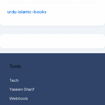
urdu-islamic-books
Tools
Tech
Yaseen Sharif
Webtools