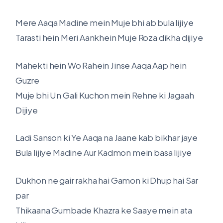
Mere Aaqa Madine mein Muje bhi ab bula lijiye
Tarasti hein Meri Aankhein Muje Roza dikha dijiye
Mahekti hein Wo Rahein Jinse Aaqa Aap hein
Guzre
Muje bhi Un Gali Kuchon mein Rehne ki Jagaah
Dijiye
Ladi Sanson ki Ye Aaqa na Jaane kab bikhar jaye
Bula lijiye Madine Aur Kadmon mein basa lijiye
Dukhon ne gair rakha hai Gamon ki Dhup hai Sar
par
Thikaana Gumbade Khazra ke Saaye mein ata