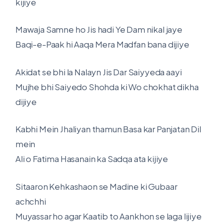
kijiye
Mawaja Samne ho Jis hadi Ye Dam nikal jaye
Baqi-e-Paak hi Aaqa Mera Madfan bana dijiye
Akidat se bhi la Nalayn Jis Dar Saiyyeda aayi
Mujhe bhi Saiyedo Shohda ki Wo chokhat dikha
dijiye
Kabhi Mein Jhaliyan thamun Basa kar Panjatan Dil
mein
Ali o Fatima Hasanain ka Sadqa ata kijiye
Sitaaron Kehkashaon se Madine ki Gubaar
achchhi
Muyassar ho agar Kaatib to Aankhon se laga lijiye