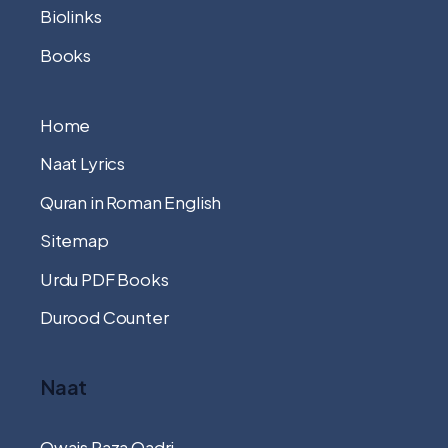
Biolinks
Books
Home
Naat Lyrics
Quran in Roman English
Sitemap
Urdu PDF Books
Durood Counter
Naat
Owais Raza Qadri