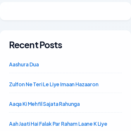
Recent Posts
Aashura Dua
Zulfon Ne Teri Le Liye Imaan Hazaaron
Aaqa Ki Mehfil Sajata Rahunga
Aah Jaati Hai Falak Par Raham Laane K Liye