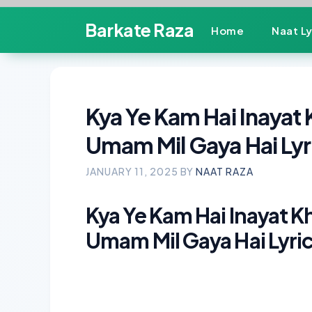
Skip
Barkate Raza
Home
Naat Ly
to
content
Kya Ye Kam Hai Inayat
Umam Mil Gaya Hai Lyr
JANUARY 11, 2025
BY
NAAT RAZA
Kya Ye Kam Hai Inayat 
Umam Mil Gaya Hai Lyri