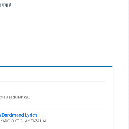
 गया है
ha asadullah ka...
 Dardmand Lyrics
YAROO YE GHAM FAZA HAI...