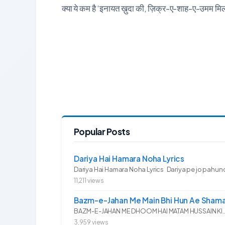
क्या ये कम है ‘इनायत ख़ुदा की, ज़िक्र-ए-शाह-ए-उमम मिल
Popular Posts
Dariya Hai Hamara Noha Lyrics
Dariya Hai Hamara Noha Lyrics Dariya pe jo pahunc
11,211 views
Bazm-e-Jahan Me Main Bhi Hun Ae Shama
BAZM-E-JAHAN ME DHOOM HAI MATAM HUSSAIN KI.. 
3,959 views