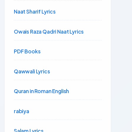
Naat Sharif Lyrics
Owais Raza Qadri Naat Lyrics
PDF Books
Qawwali Lyrics
Quran in Roman English
rabiya
Salam Lyrics