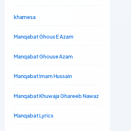
khamesa
Manqabat Ghous E Azam
Manqabat Ghouse Azam
Manqabat Imam Hussain
Manqabat Khuwaja Ghareeb Nawaz
Manqabat Lyrics