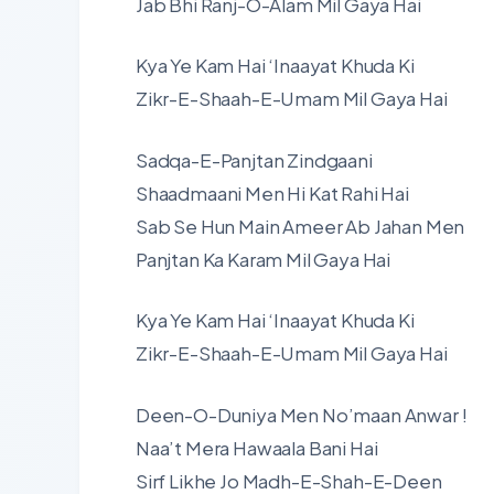
Jab Bhi Ranj-O-Alam Mil Gaya Hai
Kya Ye Kam Hai ‘Inaayat Khuda Ki
Zikr-E-Shaah-E-Umam Mil Gaya Hai
Sadqa-E-Panjtan Zindgaani
Shaadmaani Men Hi Kat Rahi Hai
Sab Se Hun Main Ameer Ab Jahan Men
Panjtan Ka Karam Mil Gaya Hai
Kya Ye Kam Hai ‘Inaayat Khuda Ki
Zikr-E-Shaah-E-Umam Mil Gaya Hai
Deen-O-Duniya Men No’maan Anwar !
Naa’t Mera Hawaala Bani Hai
Sirf Likhe Jo Madh-E-Shah-E-Deen