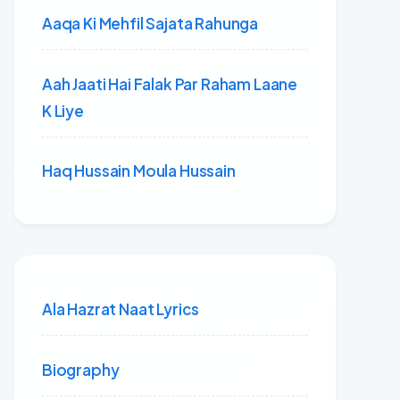
Aaqa Ki Mehfil Sajata Rahunga
Aah Jaati Hai Falak Par Raham Laane
K Liye
Haq Hussain Moula Hussain
Ala Hazrat Naat Lyrics
Biography