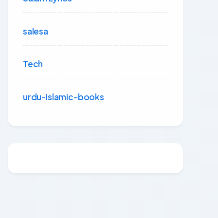
salesa
Tech
urdu-islamic-books