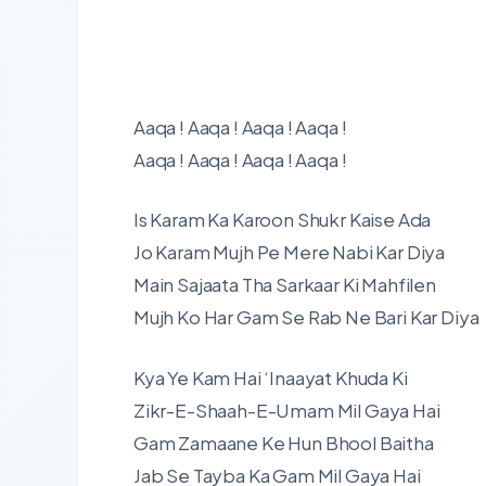
Aaqa ! Aaqa ! Aaqa ! Aaqa !
Aaqa ! Aaqa ! Aaqa ! Aaqa !
Is Karam Ka Karoon Shukr Kaise Ada
Jo Karam Mujh Pe Mere Nabi Kar Diya
Main Sajaata Tha Sarkaar Ki Mahfilen
Mujh Ko Har Gam Se Rab Ne Bari Kar Diya
Kya Ye Kam Hai ‘Inaayat Khuda Ki
Zikr-E-Shaah-E-Umam Mil Gaya Hai
Gam Zamaane Ke Hun Bhool Baitha
Jab Se Tayba Ka Gam Mil Gaya Hai