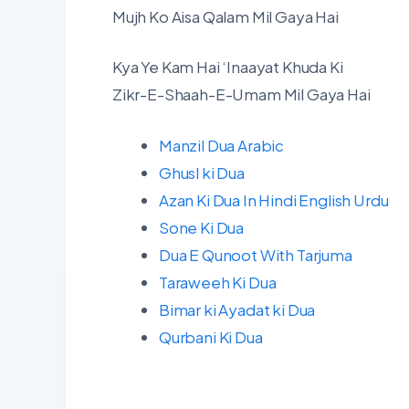
Mujh Ko Aisa Qalam Mil Gaya Hai
Kya Ye Kam Hai ‘Inaayat Khuda Ki
Zikr-E-Shaah-E-Umam Mil Gaya Hai
Manzil Dua Arabic
Ghusl ki Dua
Azan Ki Dua In Hindi English Urdu
Sone Ki Dua
Dua E Qunoot With Tarjuma
Taraweeh Ki Dua
Bimar ki Ayadat ki Dua
Qurbani Ki Dua