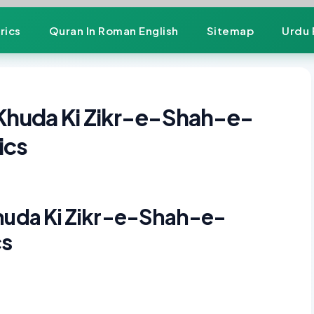
rics
Quran In Roman English
Sitemap
Urdu 
 Khuda Ki Zikr-e-Shah-e-
ics
Khuda Ki Zikr-e-Shah-e-
cs