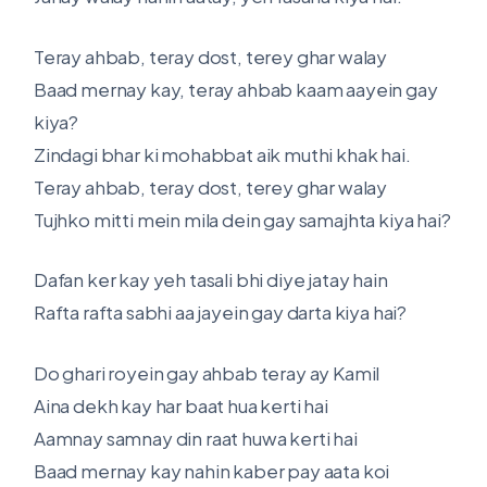
Teray ahbab, teray dost, terey ghar walay
Baad mernay kay, teray ahbab kaam aayein gay
kiya?
Zindagi bhar ki mohabbat aik muthi khak hai.
Teray ahbab, teray dost, terey ghar walay
Tujhko mitti mein mila dein gay samajhta kiya hai?
Dafan ker kay yeh tasali bhi diye jatay hain
Rafta rafta sabhi aa jayein gay darta kiya hai?
Do ghari royein gay ahbab teray ay Kamil
Aina dekh kay har baat hua kerti hai
Aamnay samnay din raat huwa kerti hai
Baad mernay kay nahin kaber pay aata koi