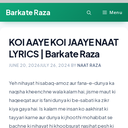
Skip
Barkate Raza
Menu
to
content
KOI AAYE KOI JAAYE NAAT
LYRICS | Barkate Raza
JUNE 20, 2026
JULY 26, 2024
BY
NAAT RAZA
Yeh nihayat hi sabaq-amoz aur fana-e-dunya ka
naqsha kheenchne wala kalam hai, jisme maut ki
haqeeqat aur is fani dunya ki be-sabati ka zikr
kiya gaya hai. Is kalam me insan ko aakhirat ki
tayyari karne aur dunya ki jhoothi mohabbat se
bachne ki nihayat hi khoobsurat nasihat pesh ki