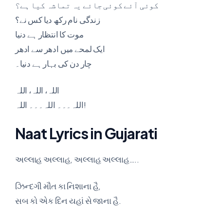
کوئی آئے کوئی جائے یہ تماشہ کیا ہے؟
زندگی نام رکھ دیا کس نے؟
موت کا انتظار ہے دنیا
ایک لمحے میں ادھر سے ادھر
چار دن کی بہار ہے دنیا۔
اللہ، اللہ، اللہ
اللہ۔۔۔ اللہ۔۔۔ اللہ!
Naat Lyrics in Gujarati
અલ્લાહ અલ્લાહ, અલ્લાહ અલ્લાહ…..
ઝિન્દગી મૌત કા નિશાના હૈ,
સબ કો એક દિન યહાં સે જાના હૈ.