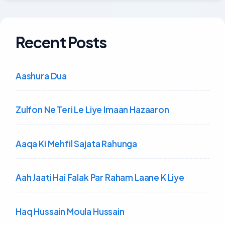
Recent Posts
Aashura Dua
Zulfon Ne Teri Le Liye Imaan Hazaaron
Aaqa Ki Mehfil Sajata Rahunga
Aah Jaati Hai Falak Par Raham Laane K Liye
Haq Hussain Moula Hussain