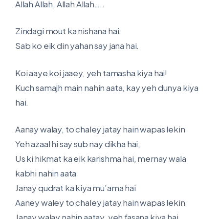
Allah Allah, Allah Allah…..
Zindagi mout ka nishana hai,
Sab ko eik din yahan say jana hai.
Koi aaye koi jaaey, yeh tamasha kiya hai!
Kuch samajh main nahin aata, kay yeh dunya kiya
hai.
Aanay walay, to chaley jatay hain wapas lekin
Yeh azaal hi say sub nay dikha hai,
Us ki hikmat ka eik karishma hai, mernay wala
kabhi nahin aata
Janay qudrat ka kiya mu’ama hai
Aaney waley to chaley jatay hain wapas lekin
Janay walay nahin aatay, yeh fasana kiya hai.