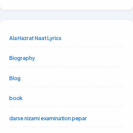
Ala Hazrat Naat Lyrics
Biography
Blog
book
darse nizami examination pepar