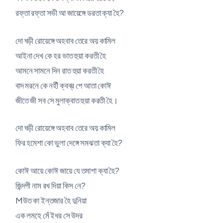
রফ্তা রফ্তা সভী আ জায়েঙ্গে ডরতা ক্যা হৈ?
দো ঘড়ী রোয়েঙ্গে অহবাব তেরে অয় কামিল
আইনা দেখ কে হর ভাত হুয়া করতী হৈ
আমনে সামনে দিন রাত হুয়া করতী হৈ
বাদ মরনে কে নহীঁ ক্বব্র পে আতা কোঈ
জীতে জী সব সে মুলাক্বাত হুয়া করতী হৈ।
দো ঘড়ী রোয়েঙ্গে অহবাব তেরে অয় কামিল
ফির হমেশা কো ভুলা দেঙ্গে সমঝতা ক্যা হৈ?
কোঈ আয়ে কোঈ জায়ে যে তমাশা ক্যা হৈ?
জিন্দগী নাম রখ দিয়া কিস নে?
Mউত কা ইন্তজার হৈ দুনিয়া
এক লমহে মেঁ ইধর সে উদর