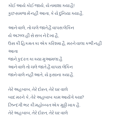
કોઈ આયે કોઈ જાયે, યે તમાશા ક્યા હૈ!
કુછ સમજ મેં નહીં આતા, કે યે દુનિયા ક્યા હૈ.
આને વાલે, તો ચલે જાતે હૈં વાપસ લેકિન
યે અઝલ હી સે સબ ને દેખા હૈ,
ઉસ કી હિકમત કા એક કરિશ્મા હૈ, મરને વાલા કભી નહીં
આતા
જાને કુદરત કા ક્યા મુઆમલા હૈ
આને વાલે તો ચલે જાતે હૈં વાપસ લેકિન
જાને વાલે નહીં આતે, યે ફસાના ક્યા હૈ.
તેરે અહબાબ, તેરે દોસ્ત, તેરે ઘર વાલે
બાદ મરને કે, તેરે અહબાબ કામ આયેંગે ક્યા?
ઝિન્દગી ભર કી મહોબ્બત એક મુઠ્ઠી ખાક હૈ.
તેરે અહબાબ, તેરે દોસ્ત, તેરે ઘર વાલે