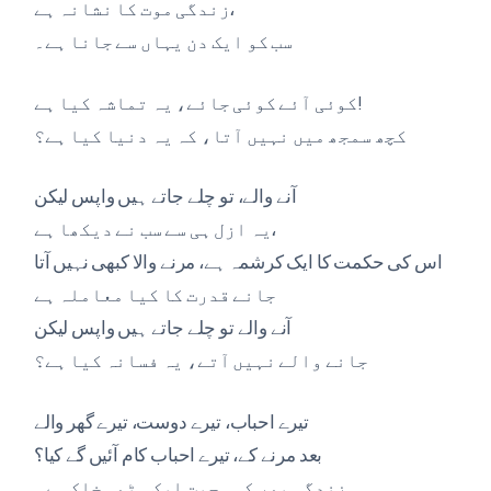
زندگی موت کا نشانہ ہے،
سب کو ایک دن یہاں سے جانا ہے۔
کوئی آئے کوئی جائے، یہ تماشہ کیا ہے!
کچھ سمجھ میں نہیں آتا، کہ یہ دنیا کیا ہے؟
آنے والے، تو چلے جاتے ہیں واپس لیکن
یہ ازل ہی سے سب نے دیکھا ہے،
اس کی حکمت کا ایک کرشمہ ہے، مرنے والا کبھی نہیں آتا
جانے قدرت کا کیا معاملہ ہے
آنے والے تو چلے جاتے ہیں واپس لیکن
جانے والے نہیں آتے، یہ فسانہ کیا ہے؟
تیرے احباب، تیرے دوست، تیرے گھر والے
بعد مرنے کے، تیرے احباب کام آئیں گے کیا؟
زندگی بھر کی محبت ایک مٹھی خاک ہے۔