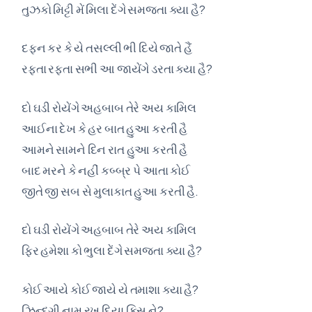
તુઝકો મિટ્ટી મેં મિલા દેંગે સમજતા ક્યા હૈ?
દફન કર કે યે તસલ્લી ભી દિયે જાતે હૈં
રફ્તા રફ્તા સભી આ જાયેંગે ડરતા ક્યા હૈ?
દો ઘડી રોયેંગે અહબાબ તેરે અય કામિલ
આઈના દેખ કે હર બાત હુઆ કરતી હૈ
આમને સામને દિન રાત હુઆ કરતી હૈ
બાદ મરને કે નહીં કબ્બ્ર પે આતા કોઈ
જીતે જી સબ સે મુલાકાત હુઆ કરતી હૈ.
દો ઘડી રોયેંગે અહબાબ તેરે અય કામિલ
ફિર હમેશા કો ભુલા દેંગે સમજતા ક્યા હૈ?
કોઈ આયે કોઈ જાયે યે તમાશા ક્યા હૈ?
ઝિન્દગી નામ રખ દિયા કિસ ને?