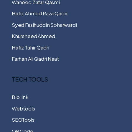
Waheed Zafar Qasmi
Hafiz Ahmed Raza Qadri
Syed Fasihuddin Soharwardi
Khursheed Ahmed
Hafiz Tahir Qadri
Farhan Ali Qadri Naat
TECH TOOLS
Bio link
Webtools
SEOTools
QR Code