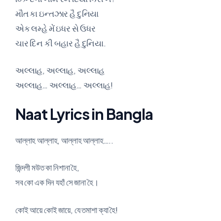
મૌત કા ઇન્તઝાર હૈ દુનિયા
એક લમ્હે મેં ઇધર સે ઉધર
ચાર દિન કી બહાર હૈ દુનિયા.
અલ્લાહ, અલ્લાહ, અલ્લાહ
અલ્લાહ… અલ્લાહ… અલ્લાહ!
Naat Lyrics in Bangla
আল্লাহ আল্লাহ, আল্লাহ আল্লাহ…..
জিন্দগী মউত কা নিশানা হৈ,
সব কো এক দিন যহাঁ সে জানা হৈ।
কোই আয়ে কোই জায়ে, যে তমাশা ক্যা হৈ!