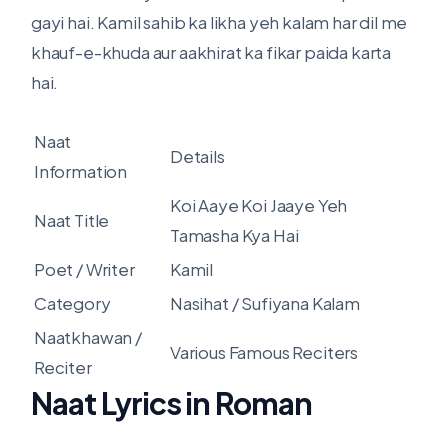
gayi hai. Kamil sahib ka likha yeh kalam har dil me
khauf-e-khuda aur aakhirat ka fikar paida karta
hai.
Naat
Details
Information
Koi Aaye Koi Jaaye Yeh
Naat Title
Tamasha Kya Hai
Poet / Writer
Kamil
Category
Nasihat / Sufiyana Kalam
Naatkhawan /
Various Famous Reciters
Reciter
Naat Lyrics in Roman