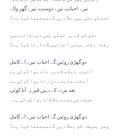
تیرے احباب، تیرے دوست، تیرے گھر والے
تجھ کو مٹی میں ملا دیں گے سمجھتا کیا ہے؟
دفن کر کے یہ تسلی بھی دیے جاتے ہیں
رفتہ رفتہ سبھی آ جائیں گے ڈرتا کیا ہے؟
دو گھڑی روئیں گے احباب تیرے اے کامل
آئینہ دیکھ کے ہر بات ہوا کرتی ہے
آمننے سامنے دن رات ہوا کرتی ہے
بعد مرنے کے نہیں قبر پہ آتا کوئی
جیتے جی سب سے ملاقات ہوا کرتی ہے۔
دو گھڑی روئیں گے احباب تیرے اے کامل
پھر ہمیشہ کو بھلا دیں گے سمجھتا کیا ہے؟