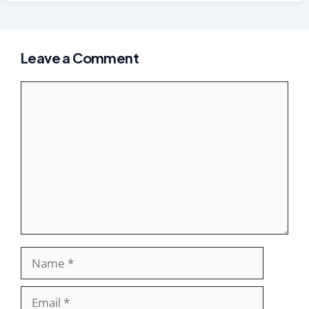
Leave a Comment
Comment
Name
Email