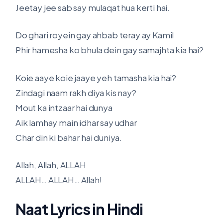
Jeetay jee sab say mulaqat hua kerti hai.
Do ghari royein gay ahbab teray ay Kamil
Phir hamesha ko bhula dein gay samajhta kia hai?
Koie aaye koie jaaye yeh tamasha kia hai?
Zindagi naam rakh diya kis nay?
Mout ka intzaar hai dunya
Aik lamhay main idhar say udhar
Char din ki bahar hai duniya.
Allah, Allah, ALLAH
ALLAH… ALLAH… Allah!
Naat Lyrics in Hindi