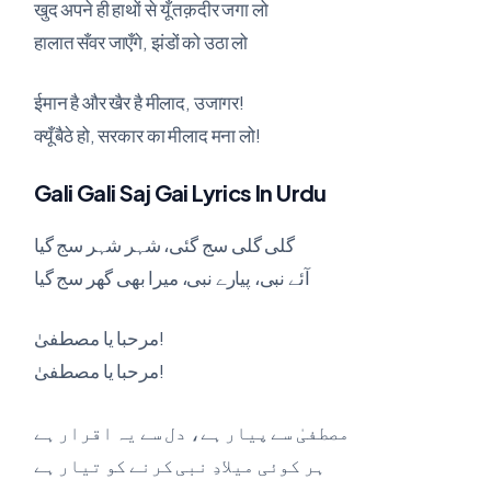
खुद अपने ही हाथों से यूँ तक़दीर जगा लो
हालात सँवर जाएँगे, झंडों को उठा लो
ईमान है और खैर है मीलाद, उजागर!
क्यूँ बैठे हो, सरकार का मीलाद मना लो!
Gali Gali Saj Gai Lyrics In Urdu
گلی گلی سج گئی، شہر شہر سج گیا
آئے نبی، پیارے نبی، میرا بھی گھر سج گیا
مرحبا یا مصطفیٰ!
مرحبا یا مصطفیٰ!
مصطفیٰ سے پیار ہے، دل سے یہ اقرار ہے
ہر کوئی میلادِ نبی کرنے کو تیار ہے