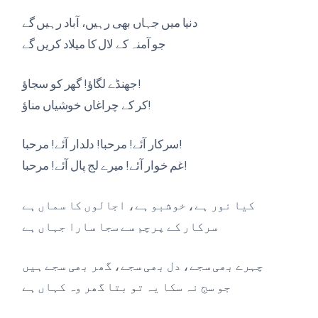
دنیا میں جہاں بھی رہیں، آباد رہیں گے
جو آمنہ کے لال کا میلاد کریں گے
جھنڈے لگاؤ! گھر کو سجاؤ!
کر کے چراغاں خوشیاں مناؤ!
سرکار آئے! مرحبا! دلدار آئے! مرحبا!
غم خوار آئے! میرے لج پال آئے! مرحبا!
کیا نور ہے، خوشبو ہے، اجالوں کا سماں ہے
سرکار کے پرچم سے سجا سارا جہاں ہے
چہرے بھی سجے، دل بھی سجے، گھر بھی سجے ہیں
جو سج نہ سکا یہ تو بتا گھر وہ کہاں ہے