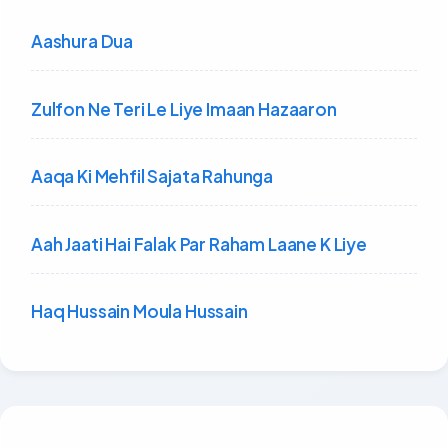
Aashura Dua
Zulfon Ne Teri Le Liye Imaan Hazaaron
Aaqa Ki Mehfil Sajata Rahunga
Aah Jaati Hai Falak Par Raham Laane K Liye
Haq Hussain Moula Hussain