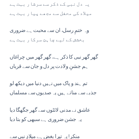
یہ دل نبی کے ذکر سے سرشار بہت ہے
میلاد کی محفل سے مجھے پیار بہت ہے
وہ ختمِ رسل، ان سے محبت ہے ضروری
بخشش کے لیے چاہتِ سرکار بہت ہے
گھر گھر نبی کا ذکر ہے، گھر گھر میں چراغاں
ہم جشنِ ولادت پر دل و جان سے قرباں
تم ہند و پاک میں نہیں دنیا میں دیکھ لو
جذبے سے مناتے ہیں یہ صدیوں سے مسلماں
عاشق نے مدنی لائٹوں سے گھر جگهگا دیا
یہ جشن ضروری ہے سبھی کو بتا دیا
منکر! یہ تیرا بغض ہے میلادِ نبی سے