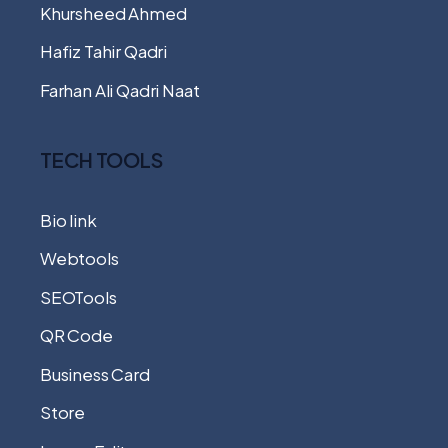
Khursheed Ahmed
Hafiz Tahir Qadri
Farhan Ali Qadri Naat
TECH TOOLS
Bio link
Webtools
SEOTools
QR Code
Business Card
Store