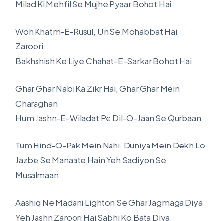
Milad Ki Mehfil Se Mujhe Pyaar Bohot Hai
Woh Khatm-E-Rusul, Un Se Mohabbat Hai
Zaroori
Bakhshish Ke Liye Chahat-E-Sarkar Bohot Hai
Ghar Ghar Nabi Ka Zikr Hai, Ghar Ghar Mein
Charaghan
Hum Jashn-E-Wiladat Pe Dil-O-Jaan Se Qurbaan
Tum Hind-O-Pak Mein Nahi, Duniya Mein Dekh Lo
Jazbe Se Manaate Hain Yeh Sadiyon Se
Musalmaan
Aashiq Ne Madani Lighton Se Ghar Jagmaga Diya
Yeh Jashn Zaroori Hai Sabhi Ko Bata Diya