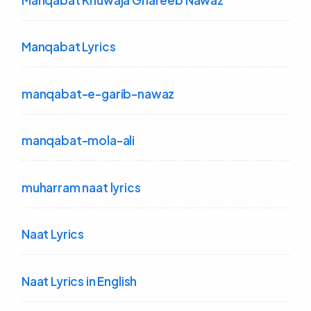
Manqabat Lyrics
manqabat-e-garib-nawaz
manqabat-mola-ali
muharram naat lyrics
Naat Lyrics
Naat Lyrics in English