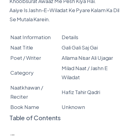
Khoobsurat Awaaz Me Pesh Kiya Hai.
Aaiye Is Jashn-E-Wiladat Ke Pyare Kalam Ka Dil
Se Mutala Karein.
Naat Information
Details
Naat Title
Gali Gali Saj Gai
Poet / Writer
Allama Nisar Ali Ujagar
Milad Naat / Jashn E
Category
Wiladat
Naatkhawan /
Hafiz Tahir Qadri
Reciter
Book Name
Unknown
Table of Contents