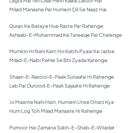
Lagta Hai Teri Daal Mein Kaala Zaroor Hai
Milad Manaane Par Humein Dil Se Naaz Hai
Quran Ke Bataye Hue Raste Par Rahenge
Ashaab-E-Muhammad Ke Tareeqe Par Chalenge
Mumkin Hi Nahi Kam Ho Kabhi Pyaar Ke Jazbe
Milad-E-Nabi Pehle Se Bhi Zyada Karenge
Shaan-E-Rasool-E-Paak Sunaate Hi Rahenge
Lab Par Durood-E-Paak Sajaate Hi Rahenge
Jo Maante Nahi Hain, Humein Unse Gharz Kya
Hum Log Toh Milad Manaate Hi Rahenge
Purnoor Hai Zamana Subh-E-Shab-E-Wiladat