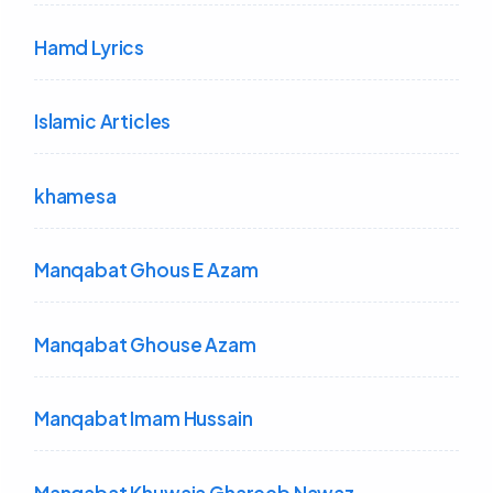
Hamd Lyrics
Islamic Articles
khamesa
Manqabat Ghous E Azam
Manqabat Ghouse Azam
Manqabat Imam Hussain
Manqabat Khuwaja Ghareeb Nawaz