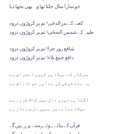
جو سارا سال جلتا تھا وہ بھی بجھا دیا
کعبے کے بدرالدجٰی! تم پر کروڑوں درود
طیبہ کے شمس الضحٰی! تم پر کروڑوں درود
شافع روز جزا! تم پر کروڑوں درود
دافع جمع بلاء! تم پر کروڑوں درود
سرکار کے میلاد پر کیوں اعتراض ہے
یہ بات خوشی کی ہے اور تو ناراض ہے
لگتا ہے تیری دال میں کالا ضرور ہے
میلاد منانے پر ہمیں دل سے ناز ہے
قرآن کے بتائے ہوئے رستے پر رہیں گے
اصحابِ محمد کے طریقے پر چلیں گے