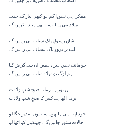
ممکن ہی نہیں! کم ہو کبھی پیار کے جذبے
میلادِ نبی پہلے سے بھی زیادہ کریں گے
شانِ رسولِ پاک سناتے ہی رہیں گے
لب پر درودِ پاک سجاتے ہی رہیں گے
جو مانتے نہیں ہیں، ہمیں ان سے گرض کیا
ہم لوگ تو میلاد مناتے ہی رہیں گے
پرنور ہے زمانہ صبحِ شبِ ولادت
پردہ اٹھا ہے کس کا صبحِ شبِ ولادت
خود اپنے ہی ہاتھوں سے یوں تقدیر جگا لو
حالات سنور جائیں گے، جھنڈوں کو اٹھا لو