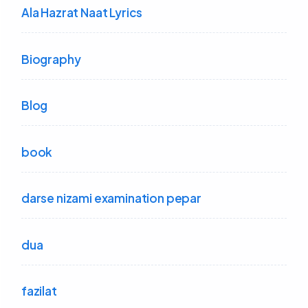
Ala Hazrat Naat Lyrics
Biography
Blog
book
darse nizami examination pepar
dua
fazilat