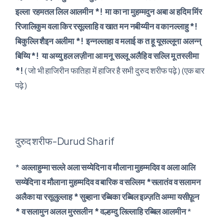
इल्ला रहमतल लिल आलमीन *! मा का ना मुहम्मदुन अबा अ हदिम मिंर
रिजालिकुम वला किर रसूल्लाहि व खात मन नबीय्यीन व कानल्लाहु *!
बिकुल्लि शैइन अलीमा *! इन्नल्लाहा व मलाई क त हू यूसल्लूना अलन्न्
बिय्यि *! या अय्यु हल लज़ीना आ मनू सल्लू अलैहि व सल्लि मू तस्लीमा
*!
( जो भी हाजिरीन फातिहा में हाजिर है सभी दुरुद शरीफ पढ़े ) (एक बार
पढ़े )
दुरुद शरीफ-Durud Sharif
*
अल्लाहुम्मा सल्ले अला सय्येदिना व मौलाना मुहम्मदिव व अला आलि
सय्येदिना व मौलाना मुहम्मदिव व बारिक व सल्लिम *सलातंव व सलामन
अलैका या रसूलुल्लाह * सुब्हाना रब्बिका रब्बिल इज़्ज़ति अम्मा यसीफ़ून
* व सलामुन अलल मुरसलीन * वल्हम्दु लिल्लाहि रब्बिल आलमीन
*