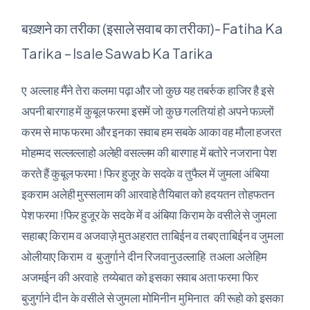
बख़्शने का तरीका (इसाले सवाब का तरीका)- Fatiha Ka
Tarika – Isale Sawab Ka Tarika
ए अल्लाह मैंने तेरा कलमा पढ़ा और जो कुछ यह तबर्रुक हाजिर है इसे
अपनी बारगाह में कुबूल फरमा इसमें जो कुछ गलतियां हो अपने फज़्लों
करम से माफ फरमा और इनका सवाब हम सबके आका वह मौला हजरत
मोहम्मद सल्लल्लाहो अलेही वसल्लम की बारगाह में बतोरे नजराना पेश
करते हैं कुबूल फरमा ! फिर हुजूर के सदके व तुफैल में जुमला अंबिया
इकराम अलेही मुस्सलाम की आरवाहे तैयिबात को हदयतन तोहफतन
पेश फरमा !फिर हुजूर के सदके में व अंबिया किराम के वसीले से जुमला
सहाबए किराम व अजवाज़े मुतअहरात ताबिईन व तबए ताबिईन व जुमला
ओलीयाए किराम व बुजुर्गाने दीन रिजवानुउल्लाहि तअला अलेहिम
अजमईन की अरवाहे तय्येबात को इसका सवाब अता फरमा फिर
बुजुर्गाने दीन के वसीले से जुमला मोमिनीन मुमिनात की रूहो को इसका