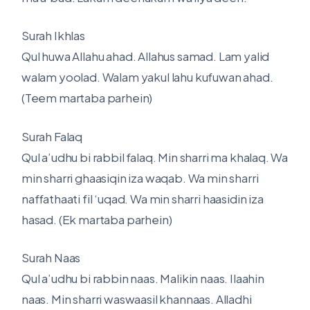
Surah Ikhlas
Qul huwa Allahu ahad. Allahus samad. Lam yalid
walam yoolad. Walam yakul lahu kufuwan ahad.
(Teem martaba parhein)
Surah Falaq
Qul a’udhu bi rabbil falaq. Min sharri ma khalaq. Wa
min sharri ghaasiqin iza waqab. Wa min sharri
naffathaati fil ‘uqad. Wa min sharri haasidin iza
hasad. (Ek martaba parhein)
Surah Naas
Qul a’udhu bi rabbin naas. Malikin naas. Ilaahin
naas. Min sharri waswaasil khannaas. Alladhi