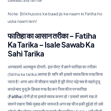
Note: Bil khusoos ke baad jis ke naam ki Fatiha ho
uska naam lein!
फातिहा का आसान तरीका – Fatiha
Ka Tarika – Isale Sawab Ka
Sahi Tarika
अस्सलामो अलयकुम दोस्तों- इस पोस्ट में हमने फातिहा का तरीका
(fatiha ka tarika )बताया है! यानि की इसाले सवाब किस तरह किया
जाता है ! अगर आप भी सीखना चाहते है पूरी पोस्ट पढ़े!सब से पहले वुजू
करले बाद वुजू के क़िब्ला रुख बैठ कर जिस चीज पर फातिहा
(
Fatiha
) देनी हो या इसाले सवाब करना हो ! उसको सामने रख ले
सामने रखना सिर्फ मुबाह और जायज है अगर वह चीज ढकी हुई हो तो उसे