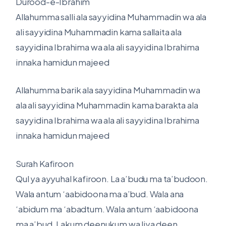
Durood-e-Ibrahim
Allahumma salli ala sayyidina Muhammadin wa ala
ali sayyidina Muhammadin kama sallaita ala
sayyidina Ibrahima wa ala ali sayyidina Ibrahima
innaka hamidun majeed
Allahumma barik ala sayyidina Muhammadin wa
ala ali sayyidina Muhammadin kama barakta ala
sayyidina Ibrahima wa ala ali sayyidina Ibrahima
innaka hamidun majeed
Surah Kafiroon
Qul ya ayyuhal kafiroon. La a’budu ma ta’budoon.
Wala antum ‘aabidoona ma a’bud. Wala ana
‘abidum ma ‘abadtum. Wala antum ‘aabidoona
ma a’bud. Lakum deenukum wa liya deen.