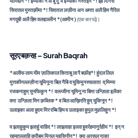
यौमिद्दीन *! इय्याका न अ बु दु व इय्याका नस्तईन *! इह दिनस
सिरातल मुस्तक़ीमा *! सिरातल लज़ीना अन अम्ता अलै हिम गैरिल
मगदूबी अलै हिम वलद्दाल्लीन *(आमीन )
(एक बार पढ़े )
सूरए बक़रह – Surah Baqrah
*अलीफ लाम मीम ज़ालिकाल किताबु ला रै बफ़ीह*! हुंदल लिल
मुत्तकीनल्लज़ीना यूमिनूना बिल गैबि व युकिमुनस्सलाता व् मिम्मा
रजकनाहुम् युनफिकुन *! वल्ल्जीना यूमिनू ना बिमा उन्ज़िला इलैका
वमा उन्ज़िला मिन क़ब्लिक * व बिल आख़िरति हुम् युकिनून *!
उलाइका अला हुदम मिर रब्बि हिम व उलाइका हुमुल मुफ़लिहून *!
व इलाहुकुम इलाहुं वाहिद *! लाइलाहा इल्ला हुवर्रहमानुर्रहीम *! इन् न
रहमतल्लाहि क़रीबुम मिनल मुहसिनीन*! वमा अरसल नाका