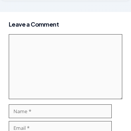
Leave a Comment
Comment
Name
Email