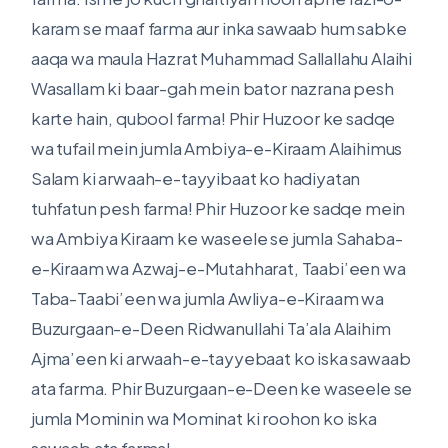
karam se maaf farma aur inka sawaab hum sabke
aaqa wa maula Hazrat Muhammad Sallallahu Alaihi
Wasallam ki baar-gah mein bator nazrana pesh
karte hain, qubool farma! Phir Huzoor ke sadqe
wa tufail mein jumla Ambiya-e-Kiraam Alaihimus
Salam ki arwaah-e-tayyibaat ko hadiyatan
tuhfatun pesh farma! Phir Huzoor ke sadqe mein
wa Ambiya Kiraam ke waseele se jumla Sahaba-
e-Kiraam wa Azwaj-e-Mutahharat, Taabi’een wa
Taba-Taabi’een wa jumla Awliya-e-Kiraam wa
Buzurgaan-e-Deen Ridwanullahi Ta’ala Alaihim
Ajma’een ki arwaah-e-tayyebaat ko iska sawaab
ata farma. Phir Buzurgaan-e-Deen ke waseele se
jumla Mominin wa Mominat ki roohon ko iska
sawaab ata farma!