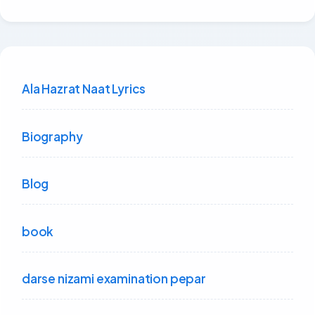
Ala Hazrat Naat Lyrics
Biography
Blog
book
darse nizami examination pepar