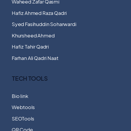
Waheed Zafar Qasmi
Hafiz Ahmed Raza Qadri
Syed Fasihuddin Soharwardi
Khursheed Ahmed
Hafiz Tahir Qadri
Farhan Ali Qadri Naat
TECH TOOLS
Bio link
Webtools
SEOTools
QR Code