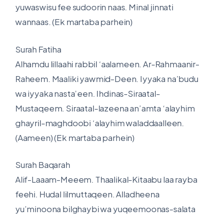
yuwaswisu fee sudoorin naas. Minal jinnati
wannaas. (Ek martaba parhein)
Surah Fatiha
Alhamdu lillaahi rabbil ‘aalameen. Ar-Rahmaanir-
Raheem. Maaliki yawmid-Deen. Iyyaka na’budu
wa iyyaka nasta’een. Ihdinas-Siraatal-
Mustaqeem. Siraatal-lazeena an’amta ‘alayhim
ghayril-maghdoobi ‘alayhim waladdaalleen.
(Aameen) (Ek martaba parhein)
Surah Baqarah
Alif-Laaam-Meeem. Thaalikal-Kitaabu laa rayba
feehi. Hudal lilmuttaqeen. Alladheena
yu’minoona bilghaybi wa yuqeemoonas-salata