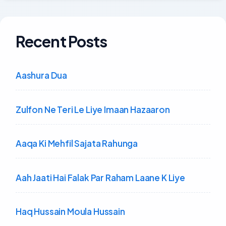
Recent Posts
Aashura Dua
Zulfon Ne Teri Le Liye Imaan Hazaaron
Aaqa Ki Mehfil Sajata Rahunga
Aah Jaati Hai Falak Par Raham Laane K Liye
Haq Hussain Moula Hussain