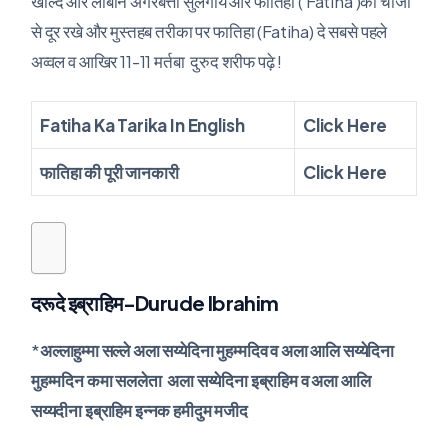
खोल्दे और लोबान अगरबत्ती सुलगाये और फातिहा ( Fatiha )की चीजों
से दूर रखे और मुस्तहब तरीका पर फातिहा (Fatiha) दे सबसे पहले
अव्वल व आखिर 11-11 मर्तबा दुरुद शरीफ पढ़े !
Fatiha Ka Tarika In English
Click Here
फातिहा की पूरी जानकारी
Click Here
दरूदे इब्राहिम-Durude Ibrahim
*
अल्लाहुम्मा सल्ले अला सय्येदिना मुहम्मदिव व अला आलि सय्येदिना
मुहम्मदिन कमा सललेता अला सय्येदिना इब्राहिम व अला आलि
सय्यदीना इब्राहिम इन्नक हमीदुम मजीद