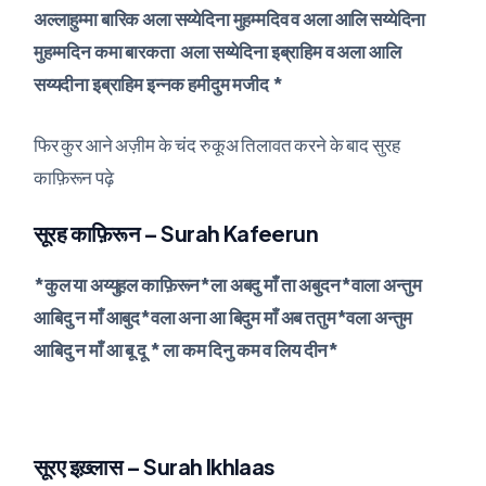
अल्लाहुम्मा बारिक अला सय्येदिना मुहम्मदिव व अला आलि सय्येदिना
मुहम्मदिन कमा बारकता अला सय्येदिना इब्राहिम व अला आलि
सय्यदीना इब्राहिम इन्नक हमीदुम मजीद *
फिर कुर आने अज़ीम के चंद रुकूअ तिलावत करने के बाद सुरह
काफ़िरून पढ़े
सूरह काफ़िरून – Surah Kafeerun
*कुल या अय्युहल काफ़िरून*ला अबदु माँ ता अबुदन*वाला अन्तुम
आबिदु न माँ आबुद*वला अना आ बिदुम माँ अब ततुम*वला अन्तुम
आबिदु न माँ आ बू दू * ला कम दिनु कम व लिय दीन*
सूरए इख़्लास – Surah Ikhlaas