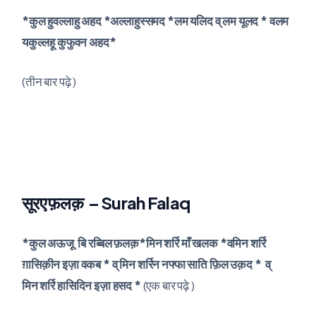
*कुल हुवल्लाहु अहद *अल्लाहुस्समद *लम यलिद व् लम यूलद * वलम
यकुल्लहू कुफुवन अहद*
(तीन बार पढ़े )
सूरए फ़लक़ – Surah Falaq
*कुल अऊजू बि रब्बिल फ़लक़*मिन शर्रि माँ खलक *वमिन शर्रि
ग़ासिक़ीन इज़ा वकब * व् मिन शर्रिन नफ्फा साति फ़िल उक़द * व्
मिन शर्रि हासिदिन इज़ा हसद *
(एक बार पढ़े )