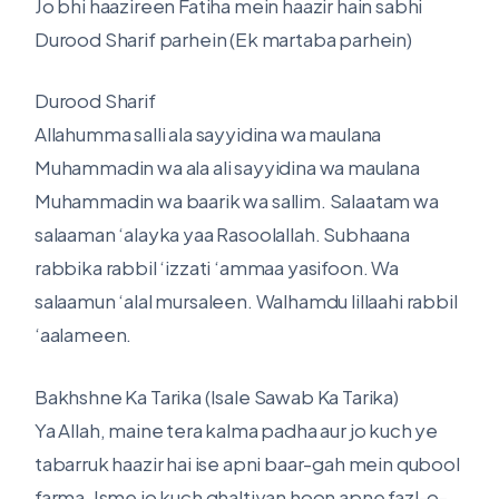
Jo bhi haazireen Fatiha mein haazir hain sabhi
Durood Sharif parhein (Ek martaba parhein)
Durood Sharif
Allahumma salli ala sayyidina wa maulana
Muhammadin wa ala ali sayyidina wa maulana
Muhammadin wa baarik wa sallim. Salaatam wa
salaaman ‘alayka yaa Rasoolallah. Subhaana
rabbika rabbil ‘izzati ‘ammaa yasifoon. Wa
salaamun ‘alal mursaleen. Walhamdu lillaahi rabbil
‘aalameen.
Bakhshne Ka Tarika (Isale Sawab Ka Tarika)
Ya Allah, maine tera kalma padha aur jo kuch ye
tabarruk haazir hai ise apni baar-gah mein qubool
farma. Isme jo kuch ghaltiyan hoon apne fazl-o-