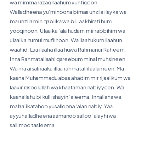
wa mimma razaqnaahum yunfiqoon.
Walladheena yu’minoona bimaa unzila ilayka wa
ma unzila min qablika wa bil-aakhirati hum
yooqinoon. Ulaaika ‘ala hudam mir rabbihim wa
ulaaika humul muflihoon. Wa ilaahukum ilaahun
waahid. Laa ilaaha illaa huwa Rahmanur Raheem.
Inna Rahmatallaahi qareebum minal muhsineen.
Wa ma arsalnaaka illaa rahmatallil aalameen. Ma
kaana Muhammadu abaa ahadim mir rijaalikum wa
laakir rasoolullah wa khaataman nabiyyeen. Wa
kaanallahu bi kulli shayin ‘aleema. Innallaha wa
malaa’ikatahoo yusalloona ‘alan nabiy. Yaa
ayyuhalladheena aamanoo salloo ‘alayhi wa
sallimoo tasleema.