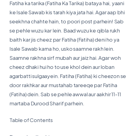
Fatiha ka tarika (Fatiha Ka Tarika) bataya hai, yaani
ke Isale Sawab kis tarah kiya jata hai. Agar aap bhi
seekhna chahte hain, to poori post parhein! Sab
se pehle wuzu kar lein. Baad wuzu ke qibla rukh
baith kar jis cheez par Fatiha (Fatiha) deni ho ya
Isale Sawab karna ho, usko saamne rakh lein.
Saamne rakhna sirf mubah aur jaiz hai. Agar woh
cheez dhaki hui ho to use khol dein aur loban
agarbatti sulgaayein. Fatiha (Fatiha) ki cheezon se
door rakhkar aur mustahab tareeqe par Fatiha
(Fatiha) dein. Sab se pehle awwal aur aakhir 11-11
martaba Durood Sharif parhein.
Table of Contents