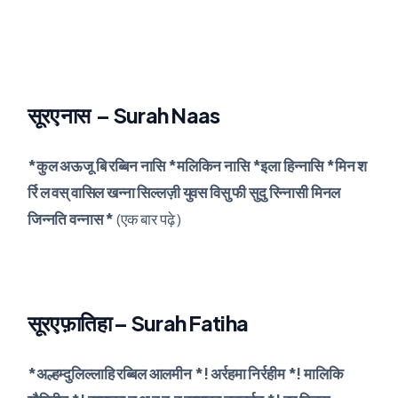
सूरए नास – Surah Naas
*कुल अऊजू बि रब्बिन नासि *मलिकिन नासि *इला हिन्नासि *मिन श
र्रि ल वस् वासिल खन्ना सिल्लज़ी युवस विसु फी सुदु रिन्नासी मिनल
जिन्नति वन्नास *
(एक बार पढ़े )
सूरए फ़ातिहा – Surah Fatiha
*अल्हम्दुलिल्लाहि रब्बिल आलमीन *! अर्रहमा निर्रहीम *! मालिकि