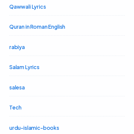
Qawwali Lyrics
Quran in Roman English
rabiya
Salam Lyrics
salesa
Tech
urdu-islamic-books