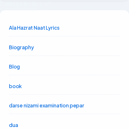
Ala Hazrat Naat Lyrics
Biography
Blog
book
darse nizami examination pepar
dua