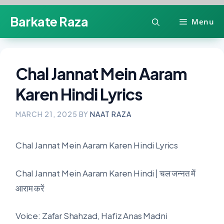
Skip
Barkate Raza
Menu
to
content
Chal Jannat Mein Aaram
Karen Hindi Lyrics
MARCH 21, 2025
BY
NAAT RAZA
Chal Jannat Mein Aaram Karen Hindi Lyrics
Chal Jannat Mein Aaram Karen Hindi | चल जन्नत में
आराम करें
Voice: Zafar Shahzad, Hafiz Anas Madni