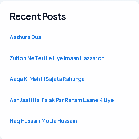
Recent Posts
Aashura Dua
Zulfon Ne Teri Le Liye Imaan Hazaaron
Aaqa Ki Mehfil Sajata Rahunga
Aah Jaati Hai Falak Par Raham Laane K Liye
Haq Hussain Moula Hussain