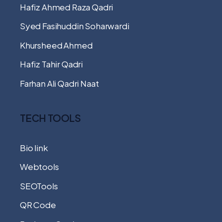
Hafiz Ahmed Raza Qadri
Syed Fasihuddin Soharwardi
Khursheed Ahmed
Hafiz Tahir Qadri
Farhan Ali Qadri Naat
TECH TOOLS
Bio link
Webtools
SEOTools
QR Code