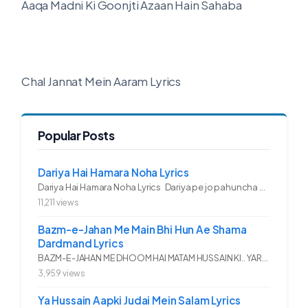
Aaqa Madni Ki Goonjti Azaan Hain Sahaba
Chal Jannat Mein Aaram Lyrics
Popular Posts
Dariya Hai Hamara Noha Lyrics
Dariya Hai Hamara Noha Lyrics Dariya pe jo pahuncha asadullah ka...
11,211 views
Bazm-e-Jahan Me Main Bhi Hun Ae Shama
Dardmand Lyrics
BAZM-E-JAHAN ME DHOOM HAI MATAM HUSSAIN KI.. YAROO YE GHAM FAZA HAI...
3,959 views
Ya Hussain Aapki Judai Mein Salam Lyrics