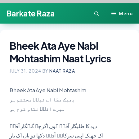
Skip
Barkate Raza
Menu
to
content
Bheek Ata Aye Nabi
Mohtashim Naat Lyrics
JULY 31, 2024
BY
NAAT RAZA
Bheek Ata Aye Nabi Mohtashim
بھیک عطا اے نبیؐ محتشم ہو
میرے آقاؐ نگاہِ کرم ہو
دید کا طلبگار آقاؐ ہوں اگرچہ گنہگار آقاؐ
اک جھلک اپنی سرکارؐ آقاؐ دکھا دو ناں اک بار