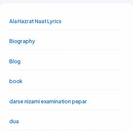
Ala Hazrat Naat Lyrics
Biography
Blog
book
darse nizami examination pepar
dua