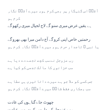
آقاؐ اس گنہگار پر بھی کرم ہو، میرے آقاؐ نگاہِ
کرم ہو
ہے یقیں عرض میری سنو گے لاج لجپال میری رکھو گے
رحمتیں خاص اپنی کرو گے آج دامن میرا بھی بھرو گے
یا نبی ﷺ تاجدار حرم ہو، میرے آقاؐ نگاہ کرم ہو
رب عزوجل نے سب کچھ تجھے دے دیا ہے
سب خزانوں کا مالک تجھی کو کیا ہے
جس کسی کو ملا جو ہے میرے داتا تیری ہی عطا ہے
سب بھکاری فقط شاہؐ میرے آقاؐ نگاہ کرم ہو
چھوٹ جاۓ گناہوں کی عادت
رب عزوجل کی دل سے کروں میں عبادت