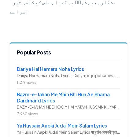
مشکلوں میں شہاؐ یہ گھرا ہےاس کو کافی تیرا
آسرا ہے
Popular Posts
Dariya Hai Hamara Noha Lyrics
Dariya Hai Hamara Noha Lyrics Dariya pe jo pahuncha asadullah ka...
11,219 views
Bazm-e-Jahan Me Main Bhi Hun Ae Shama
Dardmand Lyrics
BAZM-E-JAHAN ME DHOOM HAI MATAM HUSSAIN KI.. YAROO YE GHAM FAZA HAI...
3,960 views
Ya Hussain Aapki Judai Mein Salam Lyrics
Ya Hussain Aapki Judai Mein Salam Lyrics या हुसैन आपकी जुदाई में...