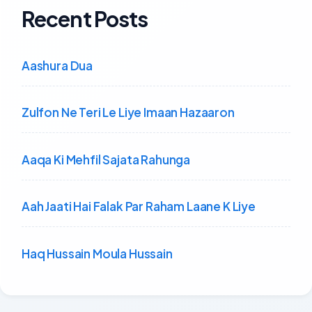
Recent Posts
Aashura Dua
Zulfon Ne Teri Le Liye Imaan Hazaaron
Aaqa Ki Mehfil Sajata Rahunga
Aah Jaati Hai Falak Par Raham Laane K Liye
Haq Hussain Moula Hussain