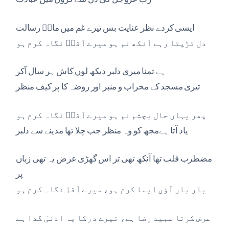
ایسی کردے نظر عنایت بس تیرے غم میں ماہؐ رسالت
دل تڑپتا رہے آنکھ نم ہو میرے آقاؐ نگاہ کرم ہو
ہے تمنا میری دلبر دیکھ لوں کاش ہر سال آکر
تیری مسجد کے محراب و منبر اور روضہ کا پر کیف منظر
پھر یہاں حال بچشم نم ہو میرے آقاؐ نگاہ کرم ہو
یاد آتا ہےمجھ کو وہ منظر جب چلا تھا مدینے سے دلبر
مضطرب قلب تھا آنکھ تھی تر اس گھڑی عرض یہ تھی زباں
پر
بار بار آؤں ایسا کرم ہو، میرے آقاِ نگاہ کرم ہو
عرض کرتا عبید رضا ہے، تیرے درکا یہ ادنیٰ گدا ہے