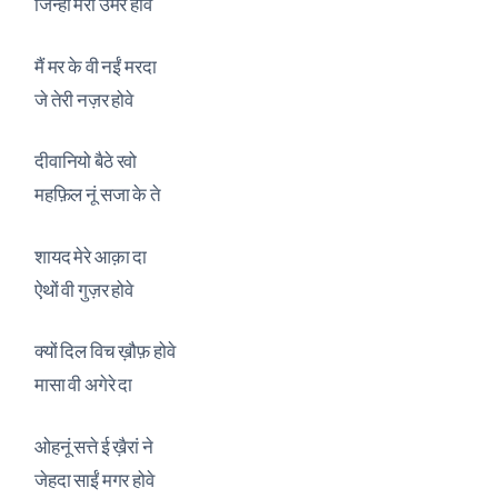
जिन्हीं मेरी उमर होवे
मैं मर के वी नईं मरदा
जे तेरी नज़र होवे
दीवानियो बैठे रवो
महफ़िल नूं सजा के ते
शायद मेरे आक़ा दा
ऐथों वी गुज़र होवे
क्यों दिल विच ख़ौफ़ होवे
मासा वी अगेरे दा
ओहनूं सत्ते ई ख़ैरां ने
जेहदा साईं मगर होवे