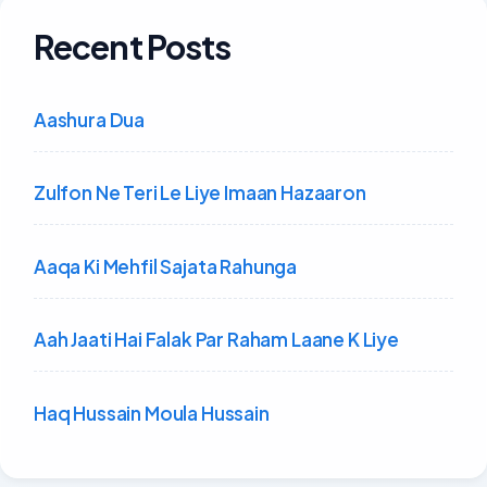
Recent Posts
Aashura Dua
Zulfon Ne Teri Le Liye Imaan Hazaaron
Aaqa Ki Mehfil Sajata Rahunga
Aah Jaati Hai Falak Par Raham Laane K Liye
Haq Hussain Moula Hussain