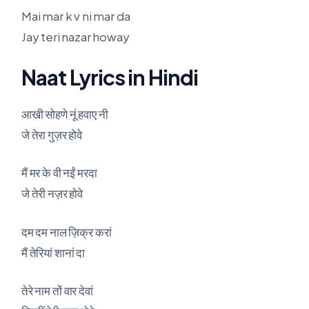
Mai mar k v ni mar da
Jay teri nazar howay
Naat Lyrics in Hindi
आखी सोहणे नूं हवाए नी
जे तेरा गुज़र होवे
मैं मर के वी नईं मरदा
जे तेरी नज़र होवे
दम दम नाल ज़िक्र करां
मैं तेरियां शानां दा
तेरे नाम तों वार देवां