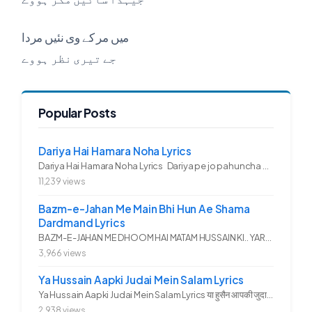
میں مر کے وی نئیں مردا
جے تیری نظر ہووے
Popular Posts
Dariya Hai Hamara Noha Lyrics
Dariya Hai Hamara Noha Lyrics Dariya pe jo pahuncha asadullah ka...
11,239 views
Bazm-e-Jahan Me Main Bhi Hun Ae Shama
Dardmand Lyrics
BAZM-E-JAHAN ME DHOOM HAI MATAM HUSSAIN KI.. YAROO YE GHAM FAZA HAI...
3,966 views
Ya Hussain Aapki Judai Mein Salam Lyrics
Ya Hussain Aapki Judai Mein Salam Lyrics या हुसैन आपकी जुदाई में...
2,938 views