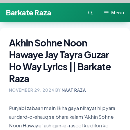
Skip
Barkate Raza
Menu
to
content
Akhin Sohne Noon
Hawaye Jay Tayra Guzar
Ho Way Lyrics || Barkate
Raza
NOVEMBER 29, 2024
BY
NAAT RAZA
Punjabi zabaan mein likha gaya nihayat hi pyara
aur dard-o-shauq se bhara kalam ‘Akhin Sohne
Noon Hawaye’ ashiqan-e-rasool ke dilon ko