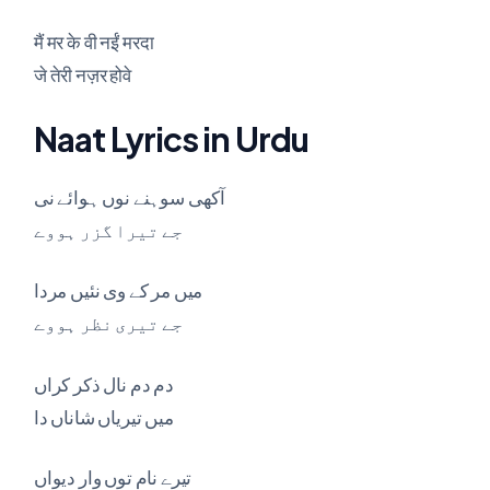
मैं मर के वी नईं मरदा
जे तेरी नज़र होवे
Naat Lyrics in Urdu
آکھی سوہنے نوں ہوائے نی
جے تیرا گزر ہووے
میں مر کے وی نئیں مردا
جے تیری نظر ہووے
دم دم نال ذکر کراں
میں تیریاں شاناں دا
تیرے نام توں وار دیواں