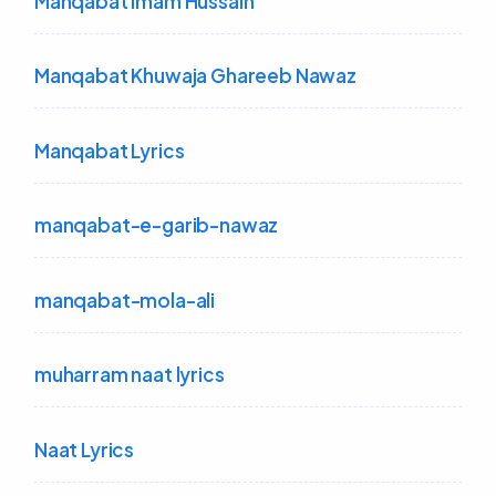
Manqabat Imam Hussain
Manqabat Khuwaja Ghareeb Nawaz
Manqabat Lyrics
manqabat-e-garib-nawaz
manqabat-mola-ali
muharram naat lyrics
Naat Lyrics