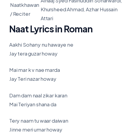
Alhaaj Syed Fasihuddin Soharwardi,
Naatkhawan
Khursheed Ahmad, Azhar Hussain
/ Reciter
Attari
Naat Lyrics in Roman
Aakhi Sohany nu hawaye ne
Jay tera guzar howay
Mai mar k v nae marda
Jay Teri nazar howay
Dam dam naal zikar karan
Mai Teriyan shana da
Tery naam tu waar daiwan
Jinne meri umar howay