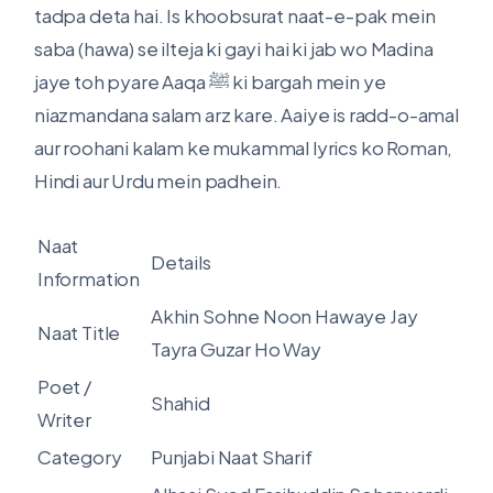
tadpa deta hai. Is khoobsurat naat-e-pak mein
saba (hawa) se ilteja ki gayi hai ki jab wo Madina
jaye toh pyare Aaqa ﷺ ki bargah mein ye
niazmandana salam arz kare. Aaiye is radd-o-amal
aur roohani kalam ke mukammal lyrics ko Roman,
Hindi aur Urdu mein padhein.
Naat
Details
Information
Akhin Sohne Noon Hawaye Jay
Naat Title
Tayra Guzar Ho Way
Poet /
Shahid
Writer
Category
Punjabi Naat Sharif