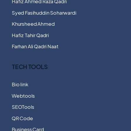
Hafiz Ahmed Raza Qadri
Syed Fasihuddin Soharwardi
Khursheed Ahmed
Hafiz Tahir Qadri
Farhan Ali Qadri Naat
TECH TOOLS
Bio link
Webtools
SEOTools
QR Code
Business Card