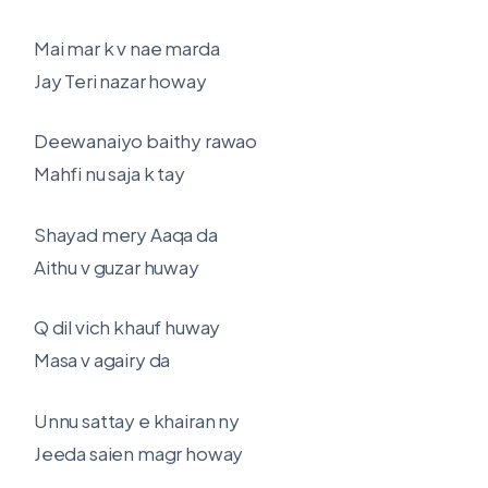
Mai mar k v nae marda
Jay Teri nazar howay
Deewanaiyo baithy rawao
Mahfi nu saja k tay
Shayad mery Aaqa da
Aithu v guzar huway
Q dil vich khauf huway
Masa v agairy da
Unnu sattay e khairan ny
Jeeda saien magr howay