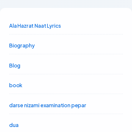
Ala Hazrat Naat Lyrics
Biography
Blog
book
darse nizami examination pepar
dua