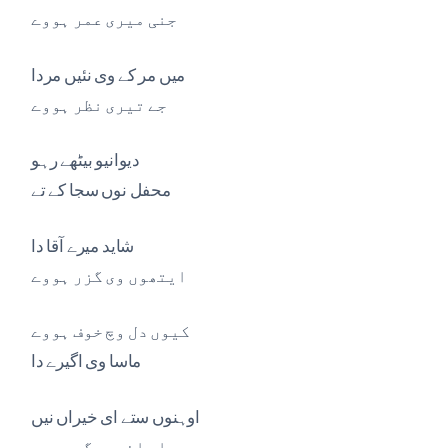
جنی میری عمر ہووے
میں مر کے وی نئیں مردا
جے تیری نظر ہووے
دیوانیو بیٹھے رہو
محفل نوں سجا کے تے
شاید میرے آقا دا
ایتھوں وی گزر ہووے
کیوں دل وچ خوف ہووے
ماسا وی اگیرے دا
اوہنوں ستے ای خیراں نیں
جیہدا سائیں مگر ہووے