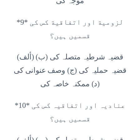
موجہ کی
*9* لزومیة اور اتفاقية کس کی
قسمیں ہیں؟
(ألف) قضیہ شرطیہ متصلہ کی (ب)
قضیہ حملیہ کی (ج) وصف عنوانی کی
(د) ممکنہ خاصہ کی
*10* عنادیہ اور اتفاقیہ کس کی
قسمیں ہیں؟