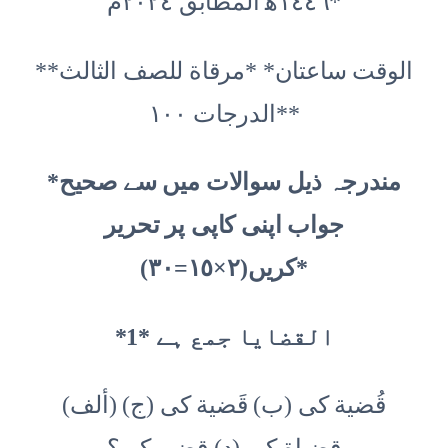
١٤٤٦ه‍ المطابق ٢٠٢٤م*
*الوقت ساعتان* *مرقاة للصف الثالث*
*الدرجات ١٠٠*
*مندرجہ ذیل سوالات میں سے صحیح
جواب اپنی کاپی پر تحریر
کریں(٢×١٥=٣٠)*
*1* القضایا جمع ہے
(ألف) قُضیة كى (ب) قَضية كى (ج)