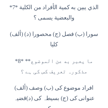
*7* الذي يبين به كمية الأفراد من الكلية
والبعضية يسمى ؟
(ألف) سورا (ب) فصل (ج) محصورا (د)
کلیا
*8* *ما یعبر به عن الموضوع*
مذکورہ تعریف کس کی ہے ؟
(ألف) افراد موضوع کی (ب) وصف
عنوانی کی (ج) بسیطہ کی (د)قضیہ