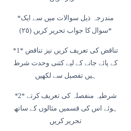
*مندرجہ ذیل سوالات میں سے ایک
سوال کا جواب تحریر کریں (٢٥)*
*1* تناقض کی تعریف کریں نیز تناقض
کے پائے جانے کے لیے کتنی وحدت شرط
ہیں تفصیل سے لکھیں
*2* شرطیہ منفصلہ کی تعریف کرتے
ہوئے اس کی قسمیں مثالوں کے ساتھ
تحریر کریں