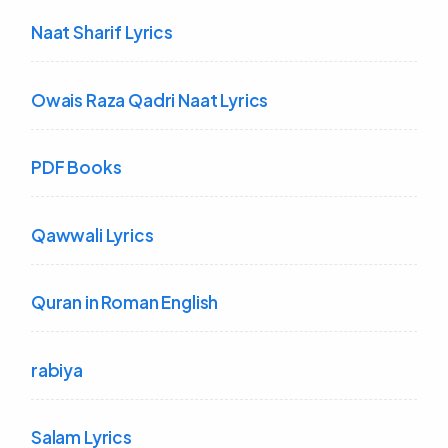
Naat Sharif Lyrics
Owais Raza Qadri Naat Lyrics
PDF Books
Qawwali Lyrics
Quran in Roman English
rabiya
Salam Lyrics