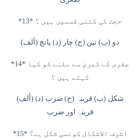
*13* حجت کی کتنی قسمیں ہیں ؟
(ألف) دو (ب) تین (ج) چار (د) پانچ
*14* صغری کے کبریٰ سے ملنے کو کیا
کہتے ہیں ؟
(ألف) شکل (ب) قرینہ (ج) ضرب (د)
قرینہ اور ضرب
*15* اشرف الاشکال کونسی شکل ہے؟