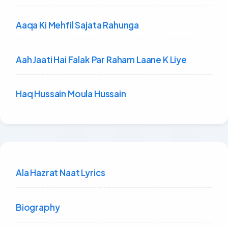
Aaqa Ki Mehfil Sajata Rahunga
Aah Jaati Hai Falak Par Raham Laane K Liye
Haq Hussain Moula Hussain
Ala Hazrat Naat Lyrics
Biography