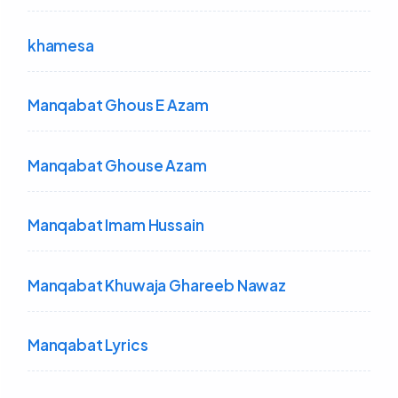
khamesa
Manqabat Ghous E Azam
Manqabat Ghouse Azam
Manqabat Imam Hussain
Manqabat Khuwaja Ghareeb Nawaz
Manqabat Lyrics