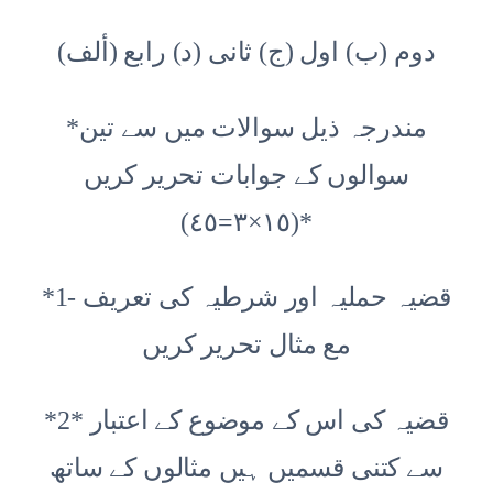
(ألف) دوم (ب) اول (ج) ثانی (د) رابع
*مندرجہ ذیل سوالات میں سے تین
سوالوں کے جوابات تحریر کریں
(١٥×٣=٤٥)*
*1- قضیہ حملیہ اور شرطیہ کی تعریف
مع مثال تحریر کریں
*2* قضیہ کی اس کے موضوع کے اعتبار
سے کتنی قسمیں ہیں مثالوں کے ساتھ