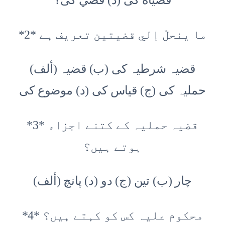
قضياة كى (د) قضي كى؟
*2* ما ینحلّ إلي قضيتين تعریف ہے
(ألف) قضیہ شرطیہ کی (ب) قضیہ
حملیہ کی (ج) قیاس کی (د) موضوع کی
*3* قضیہ حملیہ کے کتنے اجزاء
ہوتے ہیں؟
(ألف) چار (ب) تین (ج) دو (د) پانچ
*4* محکوم علیہ کس کو کہتے ہیں؟