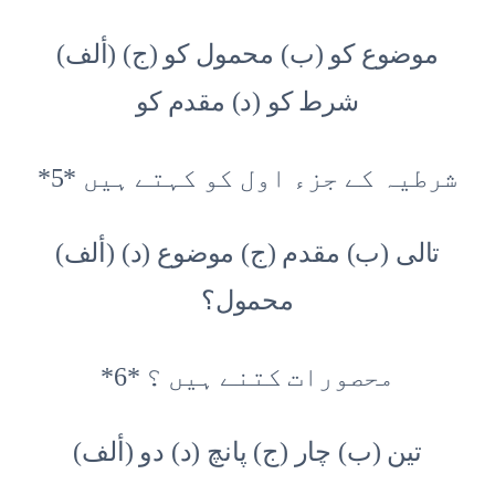
(ألف) موضوع کو (ب) محمول کو (ج)
شرط کو (د) مقدم کو
*5* شرطیہ کے جزء اول کو کہتے ہیں
(ألف) تالی (ب) مقدم (ج) موضوع (د)
محمول؟
*6* محصورات کتنے ہیں ؟
(ألف) تین (ب) چار (ج) پانچ (د) دو