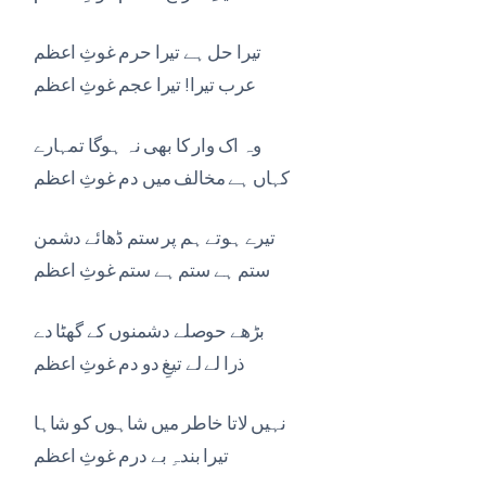
تیرا حل ہے تیرا حرم غوثِ اعظم
عرب تیرا! تیرا عجم غوثِ اعظم
وہ اک وار کا بھی نہ ہوگا تمہارے
کہاں ہے مخالف میں دم غوثِ اعظم
تیرے ہوتے ہم پر ستم ڈھائے دشمن
ستم ہے ستم ہے ستم غوثِ اعظم
بڑھے حوصلے دشمنوں کے گھٹا دے
ذرا لے لے تیغِ دو دم غوثِ اعظم
نہیں لاتا خاطر میں شاہوں کو شاہا
تیرا بندہِ بے درم غوثِ اعظم