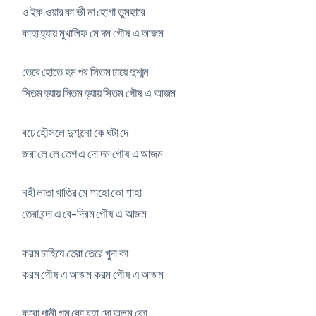
ও ইক ওয়ার কা ভী না হোগা তুমহারে
কাহা হ্যায় মুখালিফ মে দম গৌষ এ আজম
তেরে হোতে হম পর সিতম ঢায়ে দুশ্মন
সিতম হ্যায় সিতম হ্যায় সিতম গৌষ এ আজম
বঢ়ে হৌসলে দুশ্মনো কে ঘটা দে
জরা লে লে তেগ এ দো দম গৌষ এ আজম
নহী লাতা খাতির মে শাহো কো শাহা
তেরা বন্দা এ বে-দিরম গৌষ এ আজম
করম চাহিযে তেরা তেরে খুদা কা
করম গৌষ এ আজম করম গৌষ এ আজম
করো পানী গম কো বহা দো অলম কো