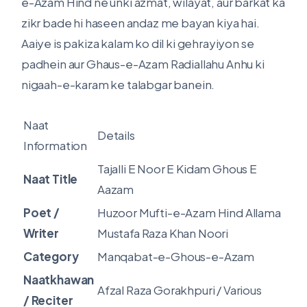
e-Azam Hind ne unki azmat, wilayat, aur barkat ka
zikr bade hi haseen andaz me bayan kiya hai.
Aaiye is pakiza kalam ko dil ki gehrayiyon se
padhein aur Ghaus-e-Azam Radiallahu Anhu ki
nigaah-e-karam ke talabgar banein.
Naat
Details
Information
Tajalli E Noor E Kidam Ghous E
Naat Title
Aazam
Poet /
Huzoor Mufti-e-Azam Hind Allama
Writer
Mustafa Raza Khan Noori
Category
Manqabat-e-Ghous-e-Azam
Naatkhawan
Afzal Raza Gorakhpuri / Various
/ Reciter