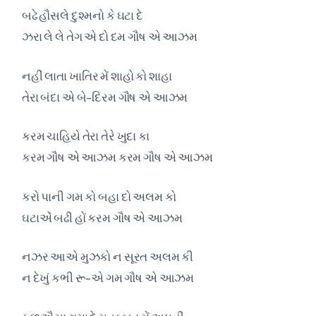
બઢે હૌસલે દુશ્મનો કે ઘટા દે
ઝરા લે લે તેગ એ દો દમ ગૌષ એ આઝમ
નહીં લાતા ખાતિર મેં શાહો કો શાહા
તેરા બંદા એ બે-દિરમ ગૌષ એ આઝમ
કરમ ચાહિયે તેરા તેરે ખુદા કા
કરમ ગૌષ એ આઝમ કરમ ગૌષ એ આઝમ
કરો પાની ગમ કો બહા દો અલમ કો
ઘટાએં બઢી હોં કરમ ગૌષ એ આઝમ
નઝર આએ મુઝકો ન સૂરત અલમ કી
ન દેખું કભી રૂ-એ ગમ ગૌષ એ આઝમ