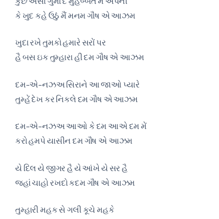
કુછ ઐસા ગુમા દે મુહબ્બત મેં અપની
કે ખુદ કહે ઉઠું મૈં મનમ ગૌષ એ આઝમ
ખુદા રખે તુમકો હમારે સરોં પર
હૈ બસ ઇક તુમ્હારા હી દમ ગૌષ એ આઝમ
દમ-એ-નઝઅ સિરાને આ જાઓ પ્યારે
તુમ્હેં દેખ કર નિકલે દમ ગૌષ એ આઝમ
દમ-એ-નઝઅ આઓ કે દમ આએ દમ મેં
કરો હમપે યાસીન દમ ગૌષ એ આઝમ
યે દિલ યે જીગર હૈ યે આંખે યે સર હૈ
જહાં ચાહો રખદો કદમ ગૌષ એ આઝમ
તુમ્હારી મહક સે ગલી કૂચે મહકે