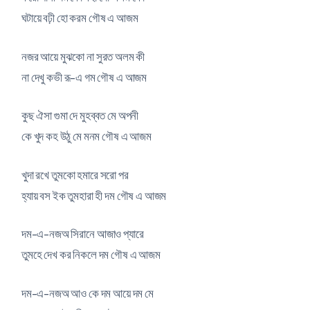
ঘটায়ে বঢ়ী হো করম গৌষ এ আজম
নজর আয়ে মুঝকো না সুরত অলম কী
না দেখু কভী রূ-এ গম গৌষ এ আজম
কুছ ঐসা গুমা দে মুহব্বত মে অপনী
কে খুদ কহ উঠু মে মনম গৌষ এ আজম
খুদা রখে তুমকো হমারে সরো পর
হ্যায় বস ইক তুমহারা হী দম গৌষ এ আজম
দম-এ-নজঅ সিরানে আজাও প্যারে
তুমহে দেখ কর নিকলে দম গৌষ এ আজম
দম-এ-নজঅ আও কে দম আয়ে দম মে