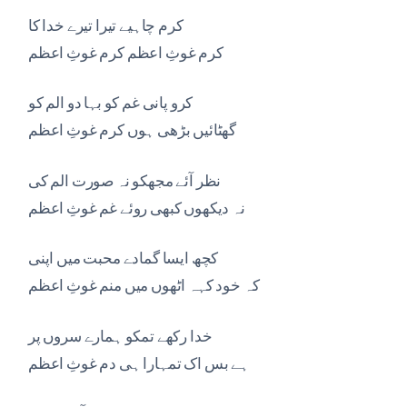
کرم چاہیے تیرا تیرے خدا کا
کرم غوثِ اعظم کرم غوثِ اعظم
کرو پانی غم کو بہا دو الم کو
گھٹائیں بڑھی ہوں کرم غوثِ اعظم
نظر آئے مجھکو نہ صورت الم کی
نہ دیکھوں کبھی روئے غم غوثِ اعظم
کچھ ایسا گمادے محبت میں اپنی
کہ خود کہہ اٹھوں میں منم غوثِ اعظم
خدا رکھے تمکو ہمارے سروں پر
ہے بس اک تمہارا ہی دم غوثِ اعظم