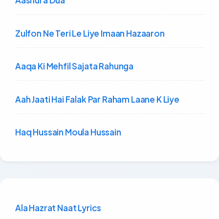
Aashura Dua
Zulfon Ne Teri Le Liye Imaan Hazaaron
Aaqa Ki Mehfil Sajata Rahunga
Aah Jaati Hai Falak Par Raham Laane K Liye
Haq Hussain Moula Hussain
Ala Hazrat Naat Lyrics