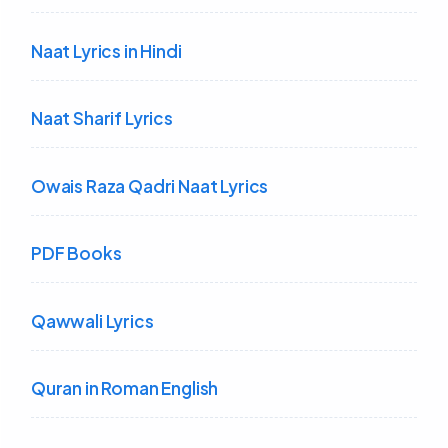
Naat Lyrics in Hindi
Naat Sharif Lyrics
Owais Raza Qadri Naat Lyrics
PDF Books
Qawwali Lyrics
Quran in Roman English