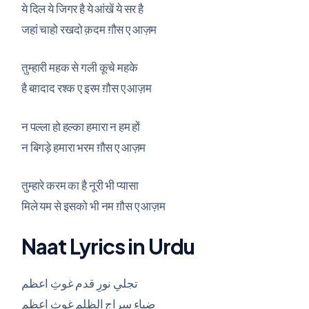
ये दिल ये जिगर है ये आंखें ये सर है
जहां चाहो रखदो क़दम ग़ौस ए आज़म
तुम्हारी महक से गली कूचे महके
है बग़दाद रश्क ए इरम ग़ौस ए आज़म
न पल्ला हो हल्का हमारा न हम हों
न बिगड़े हमारा भरम ग़ौस ए आज़म
तुम्हारे करम का है नूरी भी प्यासा
मिले यम से इसको भी नम ग़ौस ए आज़म
Naat Lyrics in Urdu
تجلیِ نورِ قدم غوثِ اعظم
ضیاءِ سراج الظلم غوثِ اعظم