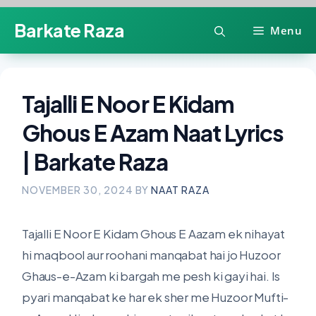
Skip
Barkate Raza
Menu
to
content
Tajalli E Noor E Kidam
Ghous E Azam Naat Lyrics
| Barkate Raza
NOVEMBER 30, 2024
BY
NAAT RAZA
Tajalli E Noor E Kidam Ghous E Aazam ek nihayat
hi maqbool aur roohani manqabat hai jo Huzoor
Ghaus-e-Azam ki bargah me pesh ki gayi hai. Is
pyari manqabat ke har ek sher me Huzoor Mufti-