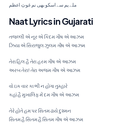
ملے یم سے اسکو بھی نم غوثِ اعظم
Naat Lyrics in Gujarati
તજલ્લી એ નૂર એ કિદમ ગૌષ એ આઝમ
ઝિયા એ સિરાજુલ ઝુલમ ગૌષ એ આઝમ
તેરા હિલ હૈ તેરા હરમ ગૌષ એ આઝમ
અરબ તેરા! તેરા અજમ ગૌષ એ આઝમ
વો ઇક વાર કા ભી ન હોગા તુમ્હારે
કહાં હૈ મુખાલિફ મેં દમ ગૌષ એ આઝમ
તેરે હોતે હમ પર સિતમ ઢાયે દુશ્મન
સિતમ હૈ સિતમ હૈ સિતમ ગૌષ એ આઝમ