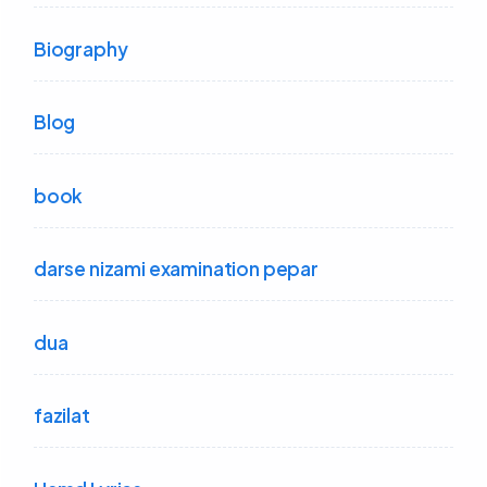
Biography
Blog
book
darse nizami examination pepar
dua
fazilat