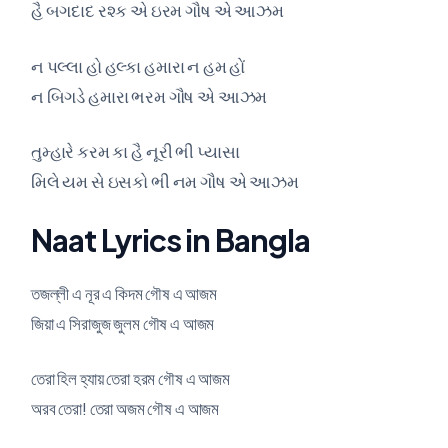
હૈ બગદાદ રશ્ક એ ઇરમ ગૌષ એ આઝમ
ન પલ્લા હો હલ્કા હમારા ન હમ હોં
ન બિગડે હમારા ભરમ ગૌષ એ આઝમ
તુમ્હારે કરમ કા હૈ નૂરી ભી પ્યાસા
મિલે યમ સે ઇસકો ભી નમ ગૌષ એ આઝમ
Naat Lyrics in Bangla
তজল্লী এ নূর এ কিদম গৌষ এ আজম
জিয়া এ সিরাজুজ জুলম গৌষ এ আজম
তেরা হিল হ্যায় তেরা হরম গৌষ এ আজম
অরব তেরা! তেরা অজম গৌষ এ আজম