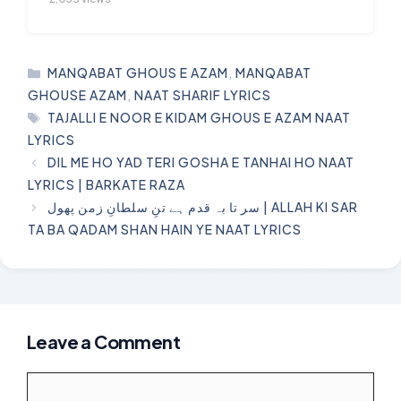
CATEGORIES
MANQABAT GHOUS E AZAM
,
MANQABAT
GHOUSE AZAM
,
NAAT SHARIF LYRICS
TAGS
TAJALLI E NOOR E KIDAM GHOUS E AZAM NAAT
LYRICS
DIL ME HO YAD TERI GOSHA E TANHAI HO NAAT
LYRICS | BARKATE RAZA
سر تا بہ قدم ہے تنِ سلطانِ زمن پھول | ALLAH KI SAR
TA BA QADAM SHAN HAIN YE NAAT LYRICS
Leave a Comment
Comment