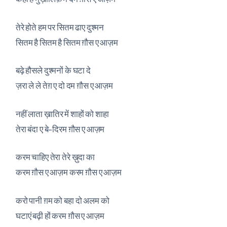
तेरे होते हम पर सितम ढाए दुश्मन
सितम है सितम है सितम ग़ौस ए आज़म
बढ़े हौसले दुश्मनों के घटा दे
ज़रा ले ले तेग़ ए दो दम ग़ौस ए आज़म
नहीं लाता ख़ातिर में शाहों को शाहा
तेरा बंदा ए बे-दिरम ग़ौस ए आज़म
करम चाहिए तेरा तेरे ख़ुदा का
करम ग़ौस ए आज़म करम ग़ौस ए आज़म
करो पानी ग़म को बहा दो अलम को
घटाएं बढ़ी हों करम ग़ौस ए आज़म