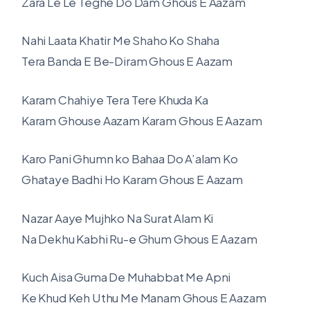
Zara Le Le Teghe Do Dam Ghous E Aazam
Nahi Laata Khatir Me Shaho Ko Shaha
Tera Banda E Be-Diram Ghous E Aazam
Karam Chahiye Tera Tere Khuda Ka
Karam Ghouse Aazam Karam Ghous E Aazam
Karo Pani Ghumn ko Bahaa Do A’alam Ko
Ghataye Badhi Ho Karam Ghous E Aazam
Nazar Aaye Mujhko Na Surat Alam Ki
Na Dekhu Kabhi Ru-e Ghum Ghous E Aazam
Kuch Aisa Guma De Muhabbat Me Apni
Ke Khud Keh Uthu Me Manam Ghous E Aazam