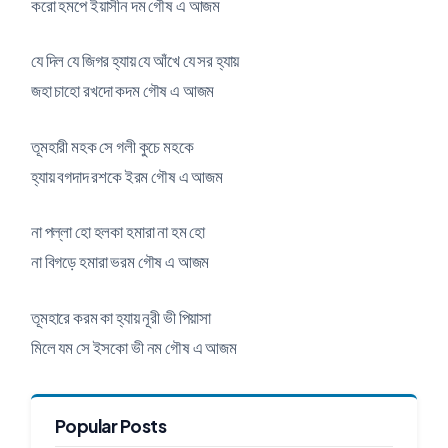
করো হমপে ইয়াসীন দম গৌষ এ আজম
যে দিল যে জিগর হ্যায় যে আঁখে যে সর হ্যায়
জহা চাহো রখদো কদম গৌষ এ আজম
তূমহারী মহক সে গলী কুচে মহকে
হ্যায় বগদাদ রশকে ইরম গৌষ এ আজম
না পল্লা হো হলকা হমারা না হম হো
না বিগড়ে হমারা ভরম গৌষ এ আজম
তূমহারে করম কা হ্যায় নূরী ভী পিয়াসা
মিলে যম সে ইসকো ভী নম গৌষ এ আজম
Popular Posts