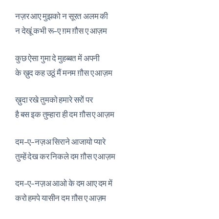
नज़र आए मुझको न सूरत अलम की
न देखूं कभी रू-ए ग़म ग़ौस ए आज़म
कुछ ऐसा गुमा दे मुहब्बत में अपनी
के ख़ुद कह उठूं मैं मनम ग़ौस ए आज़म
ख़ुदा रखे तुमको हमारे सरों पर
है बस इक तुम्हारा ही दम ग़ौस ए आज़म
दम-ए-नज़अ सिराने आजायो प्यारे
तुम्हें देख कर निकले दम ग़ौस ए आज़म
दम-ए-नज़अ आओ के दम आए दम में
करो हमपे यासीन दम ग़ौस ए आज़म