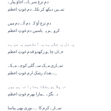
دمِ نزع سرہانے آجاؤ پیارے
تمہیں دیکھ کر نکلے دم غوثِ اعظم
دمِ نزع آؤ کہ دم آئے دم میں
کرو ہم پہ یاسین دم غوثِ اعظم
یہ دل یہ جگر ہے یہ آنکھیں یہ سر ہے
جہاں چاہو رکھدو قدم غوثِ اعظم
تمہاری مہک سے گلی کوچے مہکے
ہے بغداد رشکِ ارم غوثِ اعظم
نہ پلا ہو ہلکا ہمارا نہ ہم ہوں
نہ بگڑے ہمارا بھرم غوثِ اعظم
تمہارے کرم کا ہے نوری بھی پیاسا